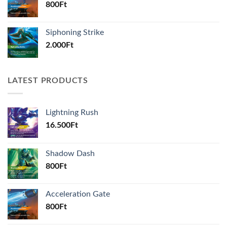
800
Ft
Siphoning Strike
2.000
Ft
LATEST PRODUCTS
Lightning Rush
16.500
Ft
Shadow Dash
800
Ft
Acceleration Gate
800
Ft