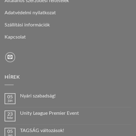
Általános szerződési feltételek
Adatvédelmi nyilatkozat
Szállítási információk
Kapcsolat
HÍREK
Nyári szabadság!
05
jún
Nincs
hozzászólás
a(z)
Unity League Premier Event
23
Nyári
febr
szabadság!
Nincs
bejegyzéshez
hozzászólás
a(z)
TAGSÁG változások!
05
Unity
jan
League