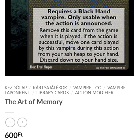
KEZDŐLAP
/
KÁRTYAJÁTÉKOK
/
VAMPIRE TCG
/
VAMPIRE
LAPONKÉNT
/
LIBRARY CARDS
/
ACTION MODIFIER
The Art of Memory
600
Ft