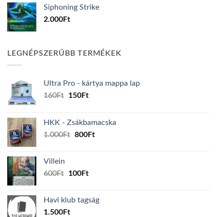
Siphoning Strike
2.000
Ft
LEGNÉPSZERŰBB TERMÉKEK
Ultra Pro - kártya mappa lap
Original
Current
160
Ft
150
Ft
price
price
was:
is:
HKK - Zsákbamacska
160Ft.
150Ft.
Original
Current
1.000
Ft
800
Ft
price
price
was:
is:
Villein
1.000Ft.
800Ft.
Original
Current
600
Ft
100
Ft
price
price
was:
is:
Havi klub tagság
600Ft.
100Ft.
1.500
Ft