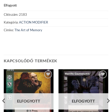
Elfogyott
Cikkszám:
2183
Kategória:
ACTION MODIFIER
Címke:
The Art of Memory
KAPCSOLÓDÓ TERMÉKEK
Add to
Add to
wishlist
wishlist
ELFOGYOTT
ELFOGYOTT