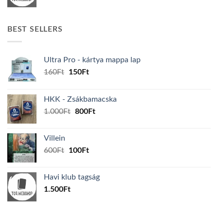
BEST SELLERS
Ultra Pro - kártya mappa lap
Original
Current
160
Ft
150
Ft
price
price
was:
is:
HKK - Zsákbamacska
160Ft.
150Ft.
Original
Current
1.000
Ft
800
Ft
price
price
was:
is:
Villein
1.000Ft.
800Ft.
Original
Current
600
Ft
100
Ft
price
price
was:
is:
Havi klub tagság
600Ft.
100Ft.
1.500
Ft