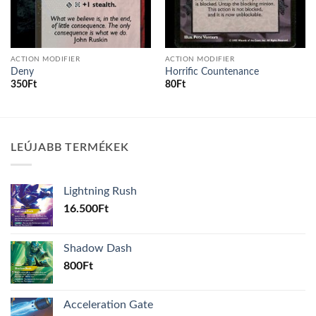
ACTION MODIFIER
ACTION MODIFIER
Deny
Horrific Countenance
350
Ft
80
Ft
LEÚJABB TERMÉKEK
Lightning Rush
16.500
Ft
Shadow Dash
800
Ft
Acceleration Gate