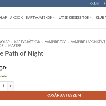
Főoldal
F
ŐLAP
AKCIÓK
KÁRTYAJÁTÉKOK
JÁTÉK KIEGÉSZÍTŐK
KLUB 
DŐLAP
/
KÁRTYAJÁTÉKOK
/
VAMPIRE TCG
/
VAMPIRE LAPONKÉNT
DS
/
MASTER
e Path of Night
0
Ft
zleten
Path of Night mennyiség
KOSÁRBA TESZEM