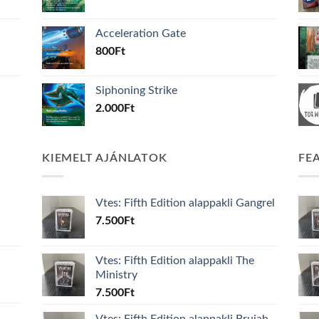
Acceleration Gate
800
Ft
Siphoning Strike
2.000
Ft
KIEMELT AJÁNLATOK
FE
Vtes: Fifth Edition alappakli Gangrel
7.500
Ft
Vtes: Fifth Edition alappakli The
Ministry
7.500
Ft
Vtes: Fifth Edition alappakli Brujah