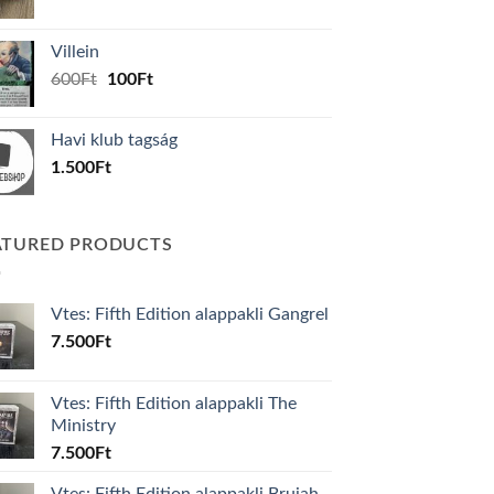
price
price
was:
is:
Villein
1.000Ft.
800Ft.
Original
Current
600
Ft
100
Ft
price
price
was:
is:
Havi klub tagság
600Ft.
100Ft.
1.500
Ft
ATURED PRODUCTS
Vtes: Fifth Edition alappakli Gangrel
7.500
Ft
Vtes: Fifth Edition alappakli The
Ministry
7.500
Ft
Vtes: Fifth Edition alappakli Brujah