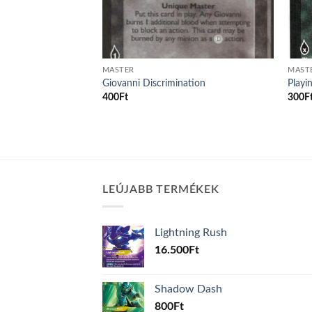
MASTER
MAST
Giovanni Discrimination
Playi
400
Ft
300
F
LEÚJABB TERMÉKEK
Lightning Rush
16.500
Ft
Shadow Dash
800
Ft