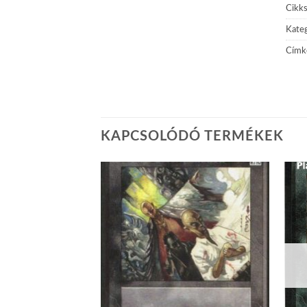
Cikk
Kateg
Címk
KAPCSOLÓDÓ TERMÉKEK
Add to
Add to
wishlist
wishlist