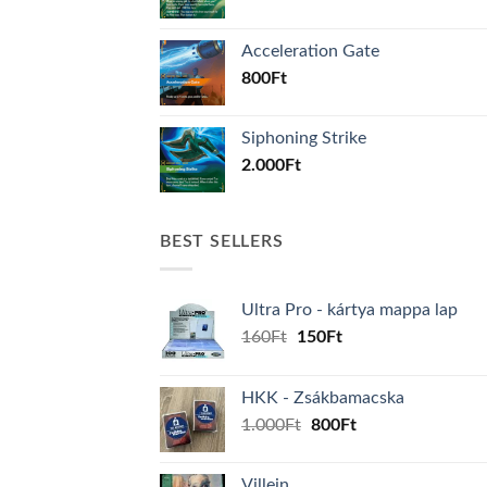
Acceleration Gate
800
Ft
Siphoning Strike
2.000
Ft
BEST SELLERS
Ultra Pro - kártya mappa lap
Original
Current
160
Ft
150
Ft
price
price
was:
is:
HKK - Zsákbamacska
160Ft.
150Ft.
Original
Current
1.000
Ft
800
Ft
price
price
was:
is:
Villein