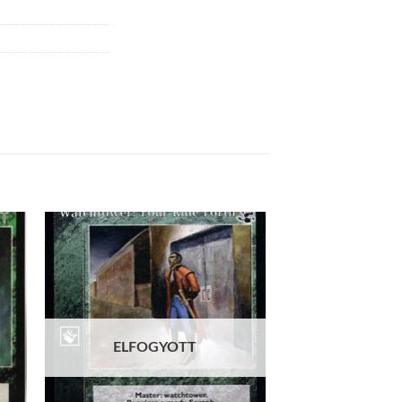
 to
Add to
list
wishlist
ELFOGYOTT