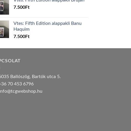
7.500
Ft
Vtes: Fifth Edition alappakli Banu
Haquim
7.500
Ft
PCSOLAT
035 Ballószög, Bartók utca 5.
36 70 453 6796
nfo@tcgwebshop.hu