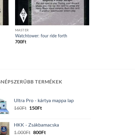
MASTER
Watchtower: four ride forth
700
Ft
GNÉPSZERŰBB TERMÉKEK
Ultra Pro - kártya mappa lap
Original
Current
160
Ft
150
Ft
price
price
was:
is:
HKK - Zsákbamacska
160Ft.
150Ft.
Original
Current
1.000
Ft
800
Ft