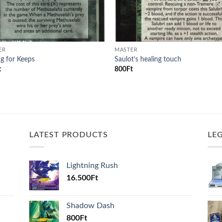
ER
MASTER
ng for Keeps
Saulot’s healing touch
t
800
Ft
LATEST PRODUCTS
LE
Lightning Rush
16.500
Ft
Shadow Dash
800
Ft