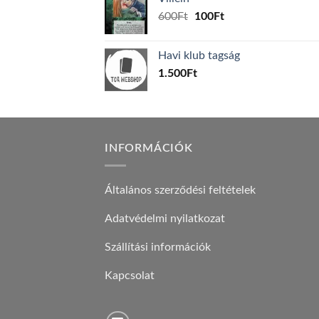
1.000Ft.
800Ft.
Original
Current
600
Ft
100
Ft
price
price
was:
is:
Havi klub tagság
600Ft.
100Ft.
1.500
Ft
INFORMÁCIÓK
Általános szerződési feltételek
Adatvédelmi nyilatkozat
Szállítási információk
Kapcsolat