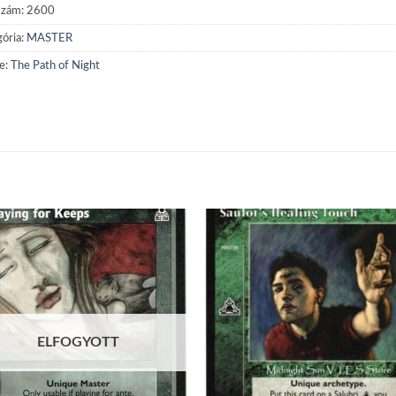
szám:
2600
ória:
MASTER
e:
The Path of Night
Add to
Add
wishlist
wish
ELFOGYOTT