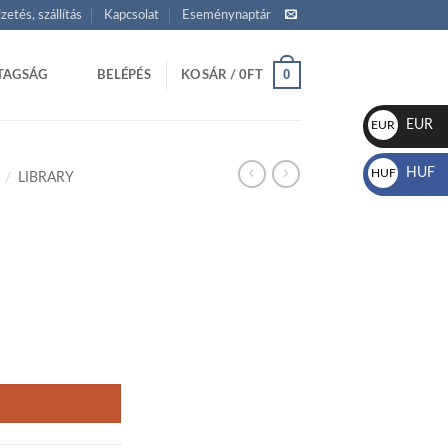
izetés, szállítás
Kapcsolat
Eseménynaptár
0
TAGSÁG
BELÉPÉS
KOSÁR /
0
FT
EUR
EUR
€
HUF
HUF
/
LIBRARY
Ft