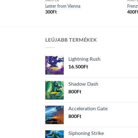
MASTER
MAST
erde
Letter from Vienna
Frenz
rrent
300
Ft
400
F
ice
250Ft.
LEÚJABB TERMÉKEK
Lightning Rush
16.500
Ft
Shadow Dash
800
Ft
Acceleration Gate
800
Ft
Siphoning Strike