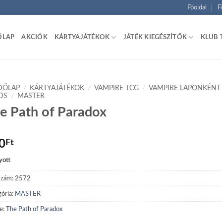
Főoldal
F
ŐLAP
AKCIÓK
KÁRTYAJÁTÉKOK
JÁTÉK KIEGÉSZÍTŐK
KLUB 
DŐLAP
/
KÁRTYAJÁTÉKOK
/
VAMPIRE TCG
/
VAMPIRE LAPONKÉNT
DS
/
MASTER
e Path of Paradox
0
Ft
yott
szám:
2572
ória:
MASTER
e:
The Path of Paradox