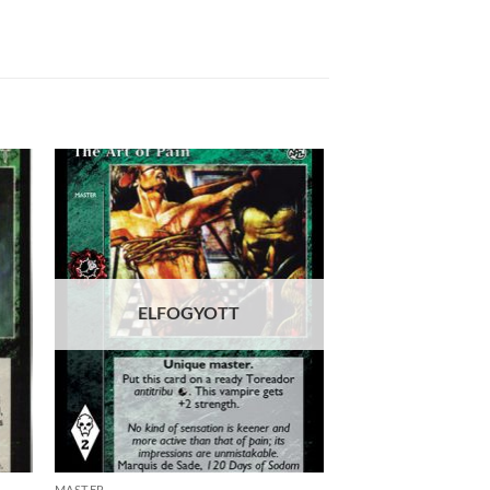
 to
Add to
list
wishlist
ELFOGYOTT