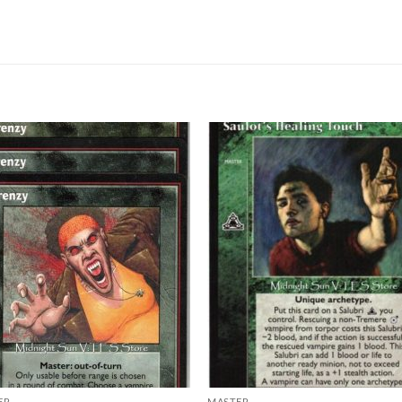
Add to
Add
wishlist
wish