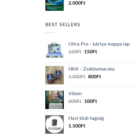
2.000
Ft
BEST SELLERS
Ultra Pro - kártya mappa lap
Original
Current
160
Ft
150
Ft
price
price
was:
is:
HKK - Zsákbamacska
160Ft.
150Ft.
Original
Current
1.000
Ft
800
Ft
price
price
was:
is:
Villein
1.000Ft.
800Ft.
Original
Current
600
Ft
100
Ft
price
price
was:
is:
Havi klub tagság
600Ft.
100Ft.
1.500
Ft