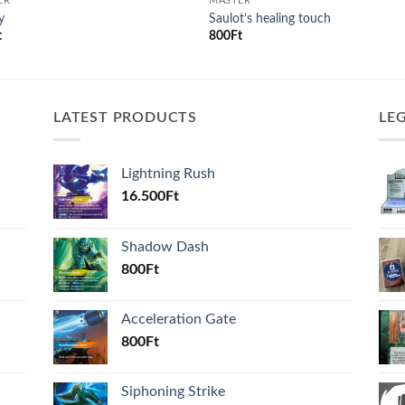
ER
MASTER
y
Saulot’s healing touch
t
800
Ft
LATEST PRODUCTS
LE
Lightning Rush
16.500
Ft
Shadow Dash
800
Ft
Acceleration Gate
800
Ft
Siphoning Strike