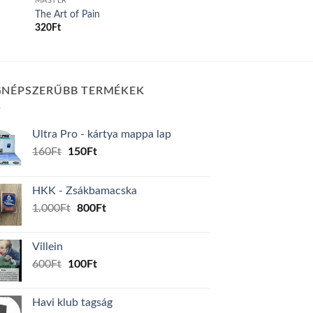
MASTER
The Art of Pain
320
Ft
GNÉPSZERŰBB TERMÉKEK
Ultra Pro - kártya mappa lap
Original
Current
160
Ft
150
Ft
price
price
was:
is:
HKK - Zsákbamacska
160Ft.
150Ft.
Original
Current
1.000
Ft
800
Ft
price
price
was:
is:
Villein
1.000Ft.
800Ft.
Original
Current
600
Ft
100
Ft
price
price
was:
is:
Havi klub tagság
600Ft.
100Ft.