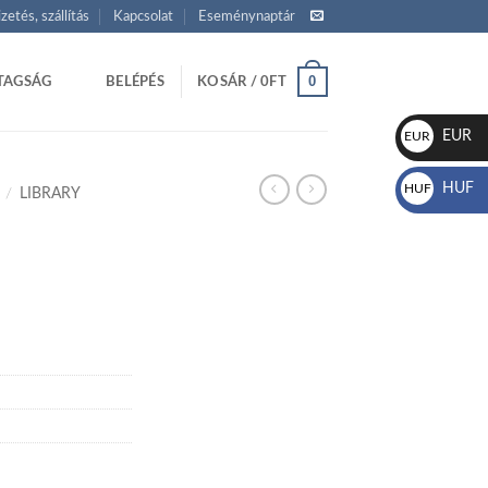
izetés, szállítás
Kapcsolat
Eseménynaptár
0
TAGSÁG
BELÉPÉS
KOSÁR /
0
FT
EUR
EUR
€
HUF
HUF
/
LIBRARY
Ft