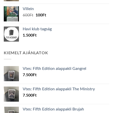
was:
is:
Villein
1.000Ft.
800Ft.
Original
Current
600
Ft
100
Ft
price
price
was:
is:
Havi klub tagság
600Ft.
100Ft.
1.500
Ft
KIEMELT AJÁNLATOK
Vtes: Fifth Edition alappakli Gangrel
7.500
Ft
Vtes: Fifth Edition alappakli The Ministry
7.500
Ft
Vtes: Fifth Edition alappakli Brujah