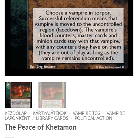
KEZDŐLAP
/
KÁRTYAJÁTÉKOK
/
VAMPIRE TCG
/
VAMPIRE
LAPONKÉNT
/
LIBRARY CARDS
/
POLITICAL ACTION
The Peace of Khetamon