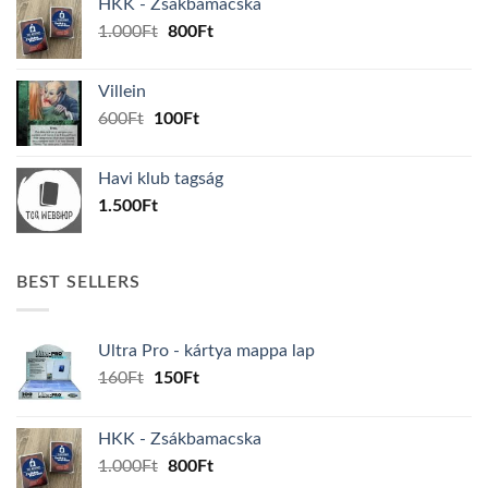
HKK - Zsákbamacska
160Ft.
150Ft.
Original
Current
1.000
Ft
800
Ft
price
price
was:
is:
Villein
1.000Ft.
800Ft.
Original
Current
600
Ft
100
Ft
price
price
was:
is:
Havi klub tagság
600Ft.
100Ft.
1.500
Ft
BEST SELLERS
Ultra Pro - kártya mappa lap
Original
Current
160
Ft
150
Ft
price
price
was:
is:
HKK - Zsákbamacska
160Ft.
150Ft.
Original
Current
1.000
Ft
800
Ft
price
price