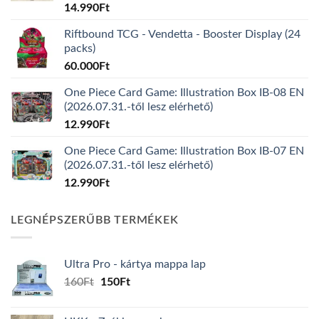
14.990
Ft
Riftbound TCG - Vendetta - Booster Display (24
packs)
60.000
Ft
One Piece Card Game: Illustration Box IB-08 EN
(2026.07.31.-től lesz elérhető)
12.990
Ft
One Piece Card Game: Illustration Box IB-07 EN
(2026.07.31.-től lesz elérhető)
12.990
Ft
LEGNÉPSZERŰBB TERMÉKEK
Ultra Pro - kártya mappa lap
Original
Current
160
Ft
150
Ft
price
price
was:
is: