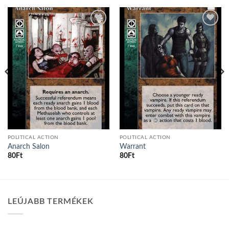
Add to
Add to
wishlist
wishlist
POLITICAL ACTION
POLITICAL ACTION
Anarch Salon
Warrant
80
Ft
80
Ft
LEÚJABB TERMÉKEK