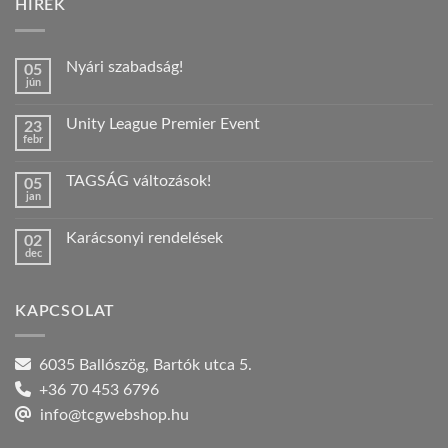
HÍREK
Nyári szabadság!
05
jún
Nincs
hozzászólás
a(z)
Unity League Premier Event
23
Nyári
febr
szabadság!
Nincs
bejegyzéshez
hozzászólás
a(z)
TAGSÁG változások!
05
Unity
jan
League
Nincs
Premier
hozzászólás
Event
a(z)
bejegyzéshez
Karácsonyi rendelések
02
TAGSÁG
dec
változások!
Nincs
bejegyzéshez
hozzászólás
a(z)
Karácsonyi
KAPCSOLAT
rendelések
bejegyzéshez
6035 Ballószög, Bartók utca 5.
+36 70 453 6796
info@tcgwebshop.hu