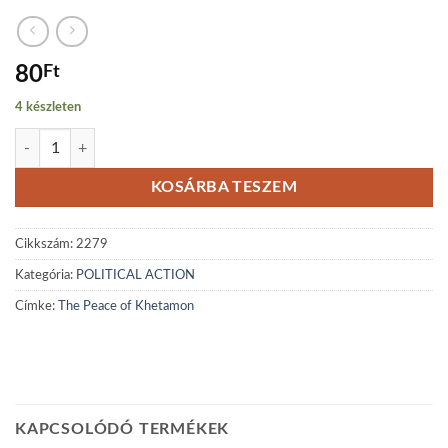
80
Ft
4 készleten
The Peace of Khetamon mennyiség
KOSÁRBA TESZEM
Cikkszám:
2279
Kategória:
POLITICAL ACTION
Címke:
The Peace of Khetamon
KAPCSOLÓDÓ TERMÉKEK