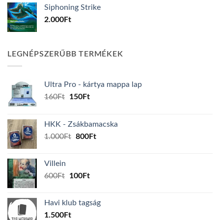
Siphoning Strike
2.000
Ft
LEGNÉPSZERŰBB TERMÉKEK
Ultra Pro - kártya mappa lap
Original
Current
160
Ft
150
Ft
price
price
was:
is:
HKK - Zsákbamacska
160Ft.
150Ft.
Original
Current
1.000
Ft
800
Ft
price
price
was:
is:
Villein
1.000Ft.
800Ft.
Original
Current
600
Ft
100
Ft
price
price
was:
is:
Havi klub tagság
600Ft.
100Ft.
1.500
Ft