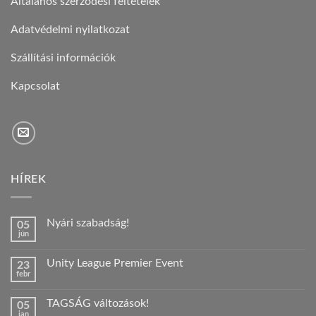
Általános szerződési feltételek
Adatvédelmi nyilatkozat
Szállítási információk
Kapcsolat
HÍREK
Nyári szabadság!
05
jún
Nincs
hozzászólás
a(z)
Unity League Premier Event
23
Nyári
febr
szabadság!
Nincs
bejegyzéshez
hozzászólás
a(z)
TAGSÁG változások!
05
Unity
jan
League