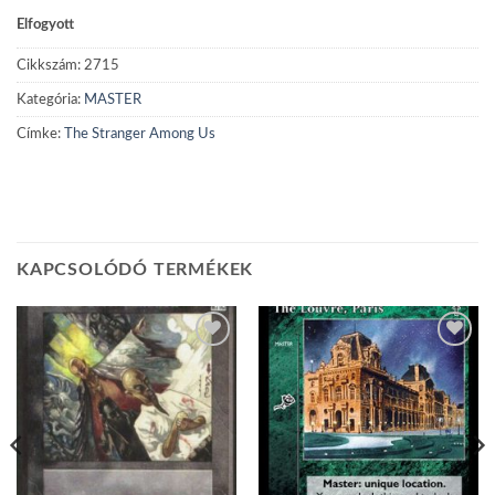
Elfogyott
Cikkszám:
2715
Kategória:
MASTER
Címke:
The Stranger Among Us
KAPCSOLÓDÓ TERMÉKEK
Add to
Add to
wishlist
wishlist