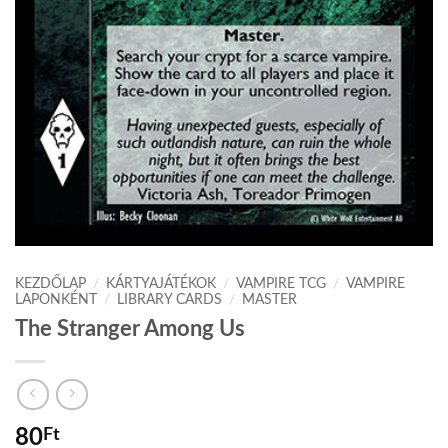
KEZDŐLAP
/
KÁRTYAJÁTÉKOK
/
VAMPIRE TCG
/
VAMPIRE
LAPONKÉNT
/
LIBRARY CARDS
/
MASTER
The Stranger Among Us
80
Ft