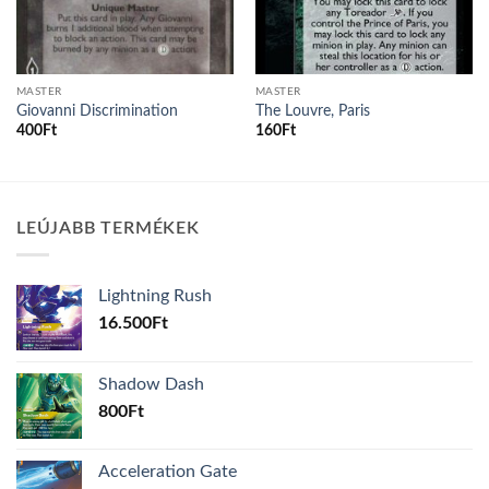
MASTER
MASTER
Giovanni Discrimination
The Louvre, Paris
400
Ft
160
Ft
LEÚJABB TERMÉKEK
Lightning Rush
16.500
Ft
Shadow Dash
800
Ft
Acceleration Gate