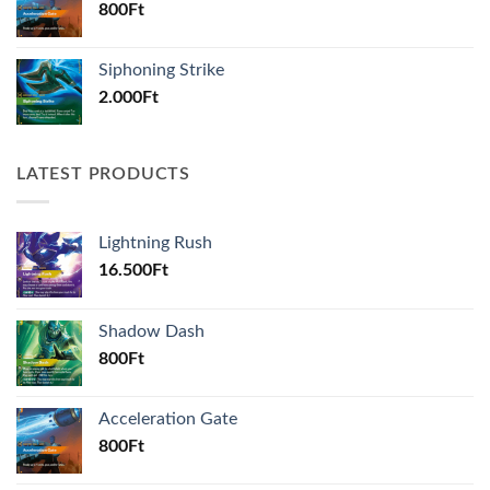
800
Ft
Siphoning Strike
2.000
Ft
LATEST PRODUCTS
Lightning Rush
16.500
Ft
Shadow Dash
800
Ft
Acceleration Gate
800
Ft