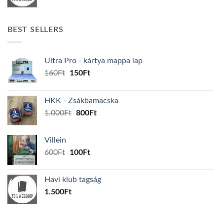
BEST SELLERS
Ultra Pro - kártya mappa lap
Original
Current
160
Ft
150
Ft
price
price
was:
is:
HKK - Zsákbamacska
160Ft.
150Ft.
Original
Current
1.000
Ft
800
Ft
price
price
was:
is:
Villein
1.000Ft.
800Ft.
Original
Current
600
Ft
100
Ft
price
price
was:
is:
Havi klub tagság
600Ft.
100Ft.
1.500
Ft