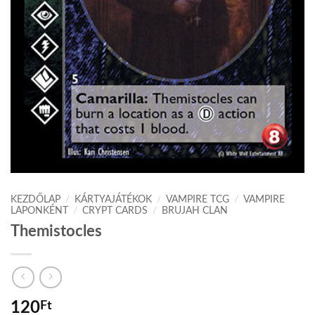
KEZDŐLAP
/
KÁRTYAJÁTÉKOK
/
VAMPIRE TCG
/
VAMPIRE
LAPONKÉNT
/
CRYPT CARDS
/
BRUJAH CLAN
Themistocles
120
Ft