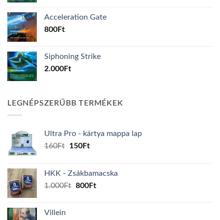
Acceleration Gate
800
Ft
Siphoning Strike
2.000
Ft
LEGNÉPSZERŰBB TERMÉKEK
Ultra Pro - kártya mappa lap
Original
Current
160
Ft
150
Ft
price
price
was:
is:
HKK - Zsákbamacska
160Ft.
150Ft.
Original
Current
1.000
Ft
800
Ft
price
price
was:
is:
Villein
1.000Ft.
800Ft.