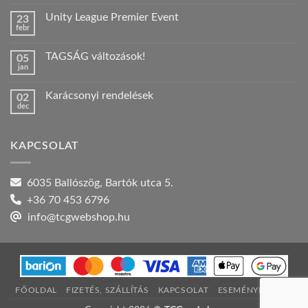
hozzászólás
a(z)
Unity League Premier Event
23
Nyári
febr
szabadság!
Nincs
bejegyzéshez
hozzászólás
a(z)
TAGSÁG változások!
05
Unity
jan
League
Nincs
Premier
hozzászólás
Event
a(z)
bejegyzéshez
Karácsonyi rendelések
02
TAGSÁG
dec
változások!
Nincs
bejegyzéshez
hozzászólás
a(z)
Karácsonyi
KAPCSOLAT
rendelések
bejegyzéshez
6035 Ballószög, Bartók utca 5.
+36 70 453 6796
info@tcgwebshop.hu
FŐOLDAL
FIZETÉS, SZÁLLÍTÁS
KAPCSOLAT
ESEMÉNYNAPTÁR