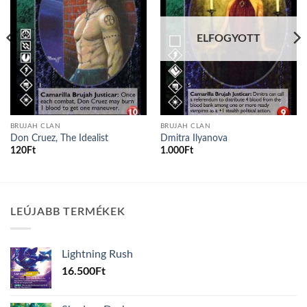
ELFOGYOTT
BRUJAH CLAN
BRUJAH CLAN
Don Cruez, The Idealist
Dmitra Ilyanova
120
Ft
1.000
Ft
LEÚJABB TERMÉKEK
Lightning Rush
16.500
Ft