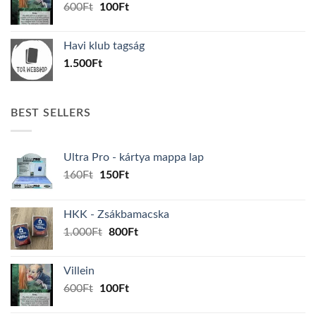
Original
Current
600
Ft
100
Ft
price
price
was:
is:
Havi klub tagság
600Ft.
100Ft.
1.500
Ft
BEST SELLERS
Ultra Pro - kártya mappa lap
Original
Current
160
Ft
150
Ft
price
price
was:
is:
HKK - Zsákbamacska
160Ft.
150Ft.
Original
Current
1.000
Ft
800
Ft
price
price
was:
is:
Villein
1.000Ft.
800Ft.
Original
Current
600
Ft
100
Ft
price
price