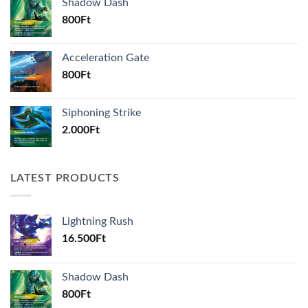
Shadow Dash
800
Ft
Acceleration Gate
800
Ft
Siphoning Strike
2.000
Ft
LATEST PRODUCTS
Lightning Rush
16.500
Ft
Shadow Dash
800
Ft