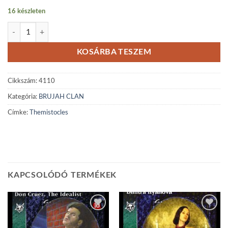
16 készleten
Themistocles mennyiség
KOSÁRBA TESZEM
Cikkszám:
4110
Kategória:
BRUJAH CLAN
Címke:
Themistocles
KAPCSOLÓDÓ TERMÉKEK
Add to
Add to
wishlist
wishlist