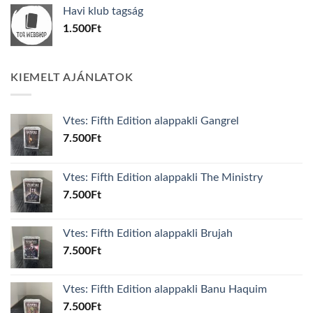
was:
is:
Havi klub tagság
600Ft.
100Ft.
1.500
Ft
KIEMELT AJÁNLATOK
Vtes: Fifth Edition alappakli Gangrel
7.500
Ft
Vtes: Fifth Edition alappakli The Ministry
7.500
Ft
Vtes: Fifth Edition alappakli Brujah
7.500
Ft
Vtes: Fifth Edition alappakli Banu Haquim
7.500
Ft