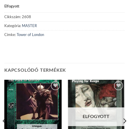
Elfogyott
Cikkszám:
2608
Kategória:
MASTER
Címke:
Tower of London
KAPCSOLÓDÓ TERMÉKEK
Add to
Add to
wishlist
wishlist
ELFOGYOTT