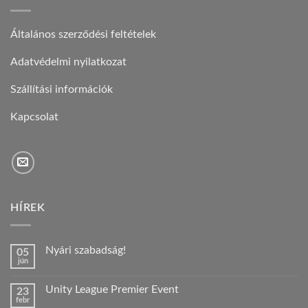
Általános szerződési feltételek
Adatvédelmi nyilatkozat
Szállítási információk
Kapcsolat
HÍREK
Nyári szabadság!
05
jún
Nincs
hozzászólás
a(z)
Unity League Premier Event
23
Nyári
febr
szabadság!
Nincs