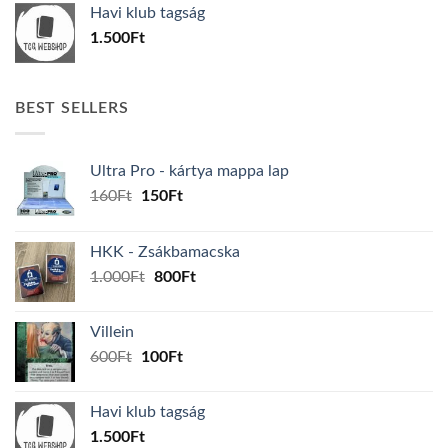
Havi klub tagság
600Ft.
100Ft.
1.500
Ft
BEST SELLERS
Ultra Pro - kártya mappa lap
Original
Current
160
Ft
150
Ft
price
price
was:
is:
HKK - Zsákbamacska
160Ft.
150Ft.
Original
Current
1.000
Ft
800
Ft
price
price
was:
is:
Villein
1.000Ft.
800Ft.
Original
Current
600
Ft
100
Ft
price
price
was:
is:
Havi klub tagság
600Ft.
100Ft.
1.500
Ft