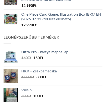
12.990
Ft
One Piece Card Game: Illustration Box IB-07 EN
(2026.07.31.-től lesz elérhető)
12.990
Ft
LEGNÉPSZERŰBB TERMÉKEK
Ultra Pro - kártya mappa lap
Original
Current
160
Ft
150
Ft
price
price
was:
is:
HKK - Zsákbamacska
160Ft.
150Ft.
Original
Current
1.000
Ft
800
Ft
price
price
was:
is:
Villein
1.000Ft.
800Ft.
Original
Current
600
Ft
100
Ft
price
price
was:
is: