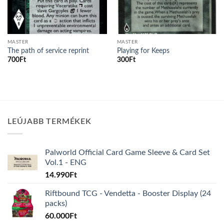
MASTER
MASTER
The path of service reprint
Playing for Keeps
700
Ft
300
Ft
LEÚJABB TERMÉKEK
Palworld Official Card Game Sleeve & Card Set
Vol.1 - ENG
14.990
Ft
Riftbound TCG - Vendetta - Booster Display (24
packs)
60.000
Ft