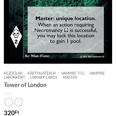
KEZDŐLAP
/
KÁRTYAJÁTÉKOK
/
VAMPIRE TCG
/
VAMPIRE
LAPONKÉNT
/
LIBRARY CARDS
/
MASTER
Tower of London
320
Ft