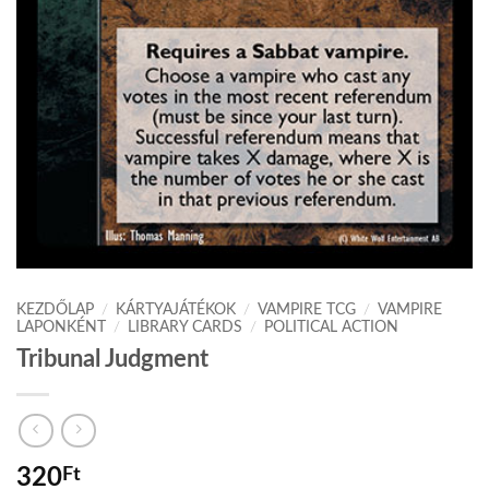
KEZDŐLAP
/
KÁRTYAJÁTÉKOK
/
VAMPIRE TCG
/
VAMPIRE
LAPONKÉNT
/
LIBRARY CARDS
/
POLITICAL ACTION
Tribunal Judgment
320
Ft