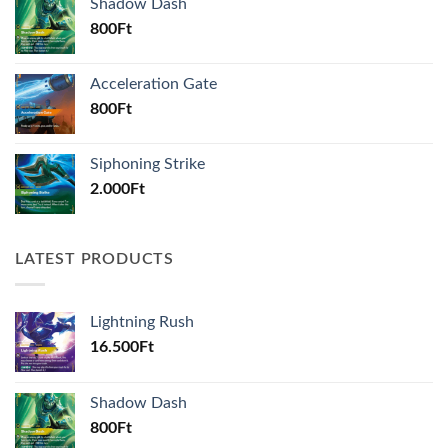
Shadow Dash
800
Ft
Acceleration Gate
800
Ft
Siphoning Strike
2.000
Ft
LATEST PRODUCTS
Lightning Rush
16.500
Ft
Shadow Dash
800
Ft