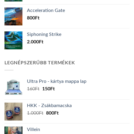
Acceleration Gate
800
Ft
Siphoning Strike
2.000
Ft
LEGNÉPSZERŰBB TERMÉKEK
Ultra Pro - kártya mappa lap
Original
Current
160
Ft
150
Ft
price
price
was:
is:
HKK - Zsákbamacska
160Ft.
150Ft.
Original
Current
1.000
Ft
800
Ft
price
price
was:
is:
Villein
1.000Ft.
800Ft.