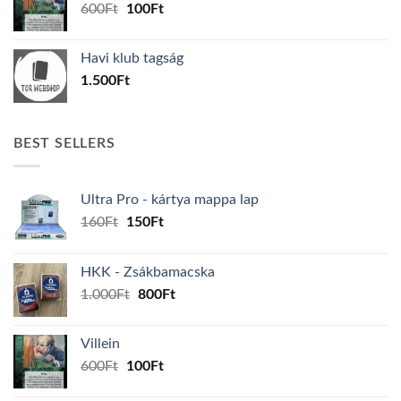
Original
Current
600
Ft
100
Ft
price
price
was:
is:
Havi klub tagság
600Ft.
100Ft.
1.500
Ft
BEST SELLERS
Ultra Pro - kártya mappa lap
Original
Current
160
Ft
150
Ft
price
price
was:
is:
HKK - Zsákbamacska
160Ft.
150Ft.
Original
Current
1.000
Ft
800
Ft
price
price
was:
is:
Villein
1.000Ft.
800Ft.
Original
Current
600
Ft
100
Ft
price
price