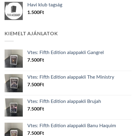
was:
is:
Havi klub tagság
600Ft.
100Ft.
1.500
Ft
KIEMELT AJÁNLATOK
Vtes: Fifth Edition alappakli Gangrel
7.500
Ft
Vtes: Fifth Edition alappakli The Ministry
7.500
Ft
Vtes: Fifth Edition alappakli Brujah
7.500
Ft
Vtes: Fifth Edition alappakli Banu Haquim
7.500
Ft