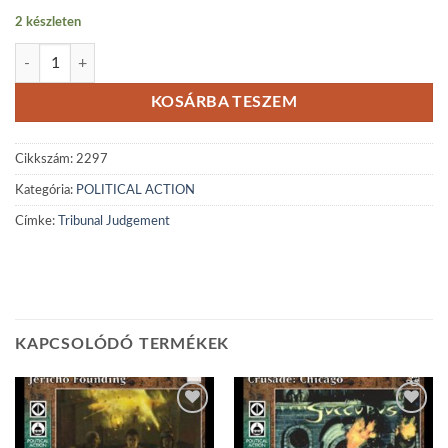
2 készleten
Tribunal Judgment mennyiség
KOSÁRBA TESZEM
Cikkszám:
2297
Kategória:
POLITICAL ACTION
Címke:
Tribunal Judgement
KAPCSOLÓDÓ TERMÉKEK
Add to
Add to
wishlist
wishlist