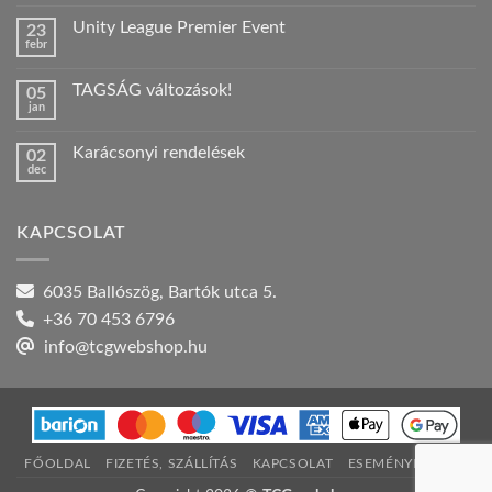
hozzászólás
a(z)
Unity League Premier Event
23
Nyári
febr
szabadság!
Nincs
bejegyzéshez
hozzászólás
a(z)
TAGSÁG változások!
05
Unity
jan
League
Nincs
Premier
hozzászólás
Event
a(z)
bejegyzéshez
Karácsonyi rendelések
02
TAGSÁG
dec
változások!
Nincs
bejegyzéshez
hozzászólás
a(z)
Karácsonyi
KAPCSOLAT
rendelések
bejegyzéshez
6035 Ballószög, Bartók utca 5.
+36 70 453 6796
info@tcgwebshop.hu
FŐOLDAL
FIZETÉS, SZÁLLÍTÁS
KAPCSOLAT
ESEMÉNYNAPTÁR