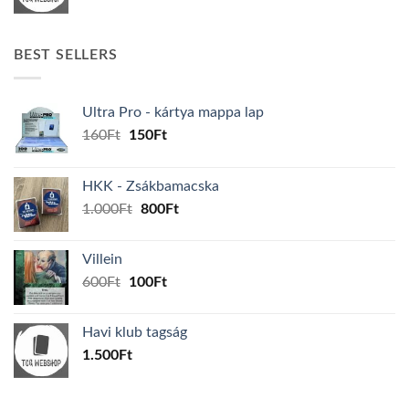
BEST SELLERS
Ultra Pro - kártya mappa lap
Original
Current
160
Ft
150
Ft
price
price
was:
is:
HKK - Zsákbamacska
160Ft.
150Ft.
Original
Current
1.000
Ft
800
Ft
price
price
was:
is:
Villein
1.000Ft.
800Ft.
Original
Current
600
Ft
100
Ft
price
price
was:
is:
Havi klub tagság
600Ft.
100Ft.
1.500
Ft