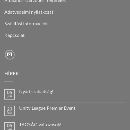
Általános szerződési feltételek
Adatvédelmi nyilatkozat
Szállítási információk
Kapcsolat
HÍREK
Nyári szabadság!
05
jún
Nincs
hozzászólás
a(z)
Unity League Premier Event
23
Nyári
febr
szabadság!
Nincs
bejegyzéshez
hozzászólás
a(z)
TAGSÁG változások!
05
Unity
jan
League