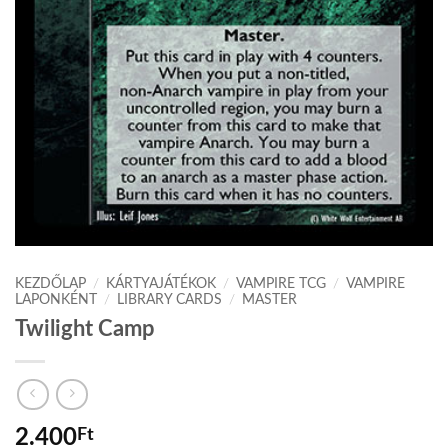
KEZDŐLAP
/
KÁRTYAJÁTÉKOK
/
VAMPIRE TCG
/
VAMPIRE
LAPONKÉNT
/
LIBRARY CARDS
/
MASTER
Twilight Camp
2.400
Ft