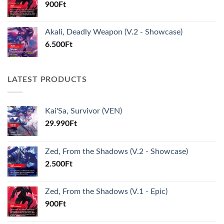
900
Ft
Akali, Deadly Weapon (V.2 - Showcase)
6.500
Ft
LATEST PRODUCTS
Kai'Sa, Survivor (VEN)
29.990
Ft
Zed, From the Shadows (V.2 - Showcase)
2.500
Ft
Zed, From the Shadows (V.1 - Epic)
900
Ft