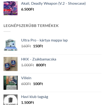
Akali, Deadly Weapon (V.2 - Showcase)
6.500
Ft
LEGNÉPSZERŰBB TERMÉKEK
Ultra Pro - kártya mappa lap
Original
Current
160
Ft
150
Ft
price
price
was:
is:
HKK - Zsákbamacska
160Ft.
150Ft.
Original
Current
1.000
Ft
800
Ft
price
price
was:
is:
Villein
1.000Ft.
800Ft.
Original
Current
600
Ft
100
Ft
price
price
was:
is:
Havi klub tagság
600Ft.
100Ft.
1.500
Ft