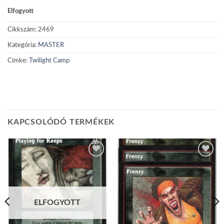
Elfogyott
Cikkszám:
2469
Kategória:
MASTER
Címke:
Twilight Camp
KAPCSOLÓDÓ TERMÉKEK
Add to
Add to
wishlist
wishlist
ELFOGYOTT