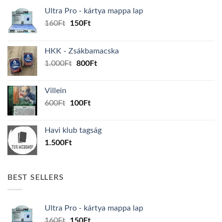
Ultra Pro - kártya mappa lap
Original
Current
160
Ft
150
Ft
price
price
was:
is:
HKK - Zsákbamacska
160Ft.
150Ft.
Original
Current
1.000
Ft
800
Ft
price
price
was:
is:
Villein
1.000Ft.
800Ft.
Original
Current
600
Ft
100
Ft
price
price
was:
is:
Havi klub tagság
600Ft.
100Ft.
1.500
Ft
BEST SELLERS
Ultra Pro - kártya mappa lap
Original
Current
160
Ft
150
Ft