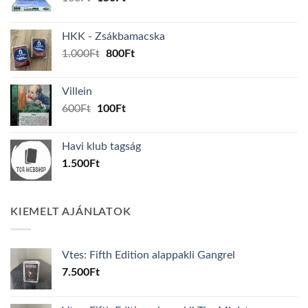
price
price
was:
is:
HKK - Zsákbamacska
160Ft.
150Ft.
Original
Current
1.000
Ft
800
Ft
price
price
was:
is:
Villein
1.000Ft.
800Ft.
Original
Current
600
Ft
100
Ft
price
price
was:
is:
Havi klub tagság
600Ft.
100Ft.
1.500
Ft
KIEMELT AJÁNLATOK
Vtes: Fifth Edition alappakli Gangrel
7.500
Ft