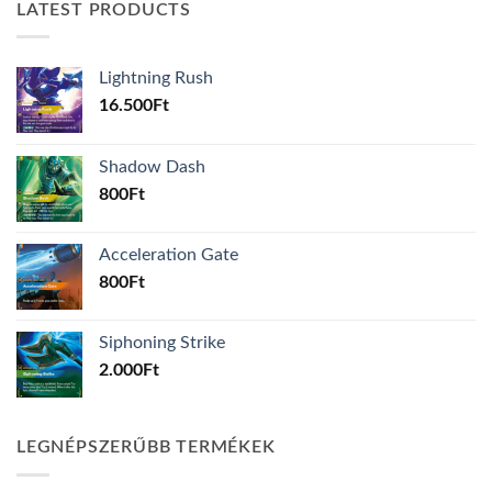
LATEST PRODUCTS
Lightning Rush
16.500
Ft
Shadow Dash
800
Ft
Acceleration Gate
800
Ft
Siphoning Strike
2.000
Ft
LEGNÉPSZERŰBB TERMÉKEK