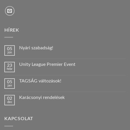
HÍREK
Nyári szabadság!
05
jún
Nincs
hozzászólás
a(z)
Unity League Premier Event
23
Nyári
febr
szabadság!
Nincs
bejegyzéshez
hozzászólás
a(z)
TAGSÁG változások!
05
Unity
jan
League
Nincs
Premier
hozzászólás
Event
a(z)
bejegyzéshez
Karácsonyi rendelések
02
TAGSÁG
dec
változások!
Nincs
bejegyzéshez
hozzászólás
a(z)
Karácsonyi
KAPCSOLAT
rendelések
bejegyzéshez