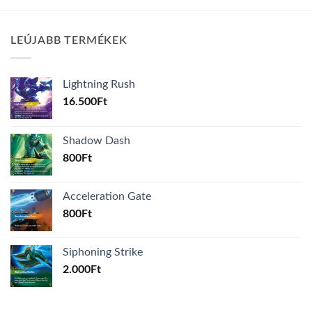
LEÚJABB TERMÉKEK
Lightning Rush
16.500
Ft
Shadow Dash
800
Ft
Acceleration Gate
800
Ft
Siphoning Strike
2.000
Ft