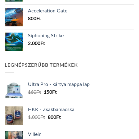
Acceleration Gate
800
Ft
Siphoning Strike
2.000
Ft
LEGNÉPSZERŰBB TERMÉKEK
Ultra Pro - kártya mappa lap
Original
Current
160
Ft
150
Ft
price
price
was:
is:
HKK - Zsákbamacska
160Ft.
150Ft.
Original
Current
1.000
Ft
800
Ft
price
price
was:
is:
Villein
1.000Ft.
800Ft.