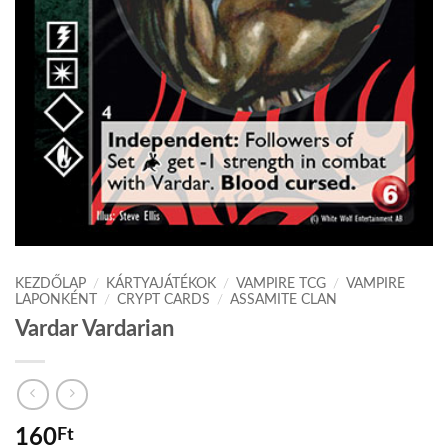
KEZDŐLAP
/
KÁRTYAJÁTÉKOK
/
VAMPIRE TCG
/
VAMPIRE
LAPONKÉNT
/
CRYPT CARDS
/
ASSAMITE CLAN
Vardar Vardarian
160
Ft