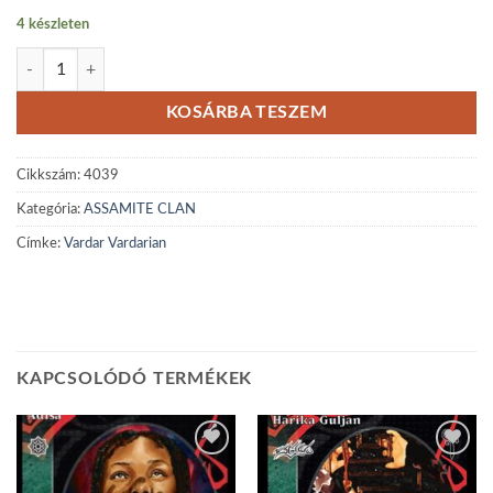
4 készleten
Vardar Vardarian mennyiség
KOSÁRBA TESZEM
Cikkszám:
4039
Kategória:
ASSAMITE CLAN
Címke:
Vardar Vardarian
KAPCSOLÓDÓ TERMÉKEK
Add to
Add to
wishlist
wishlist