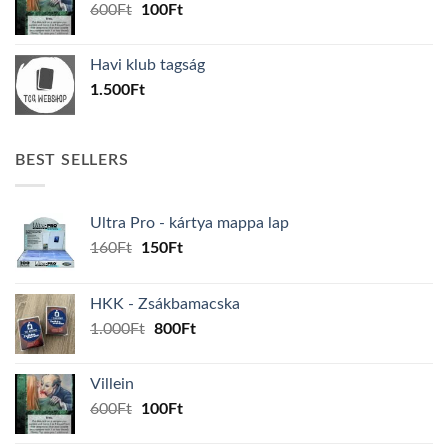
Original
Current
600
Ft
100
Ft
price
price
was:
is:
Havi klub tagság
600Ft.
100Ft.
1.500
Ft
BEST SELLERS
Ultra Pro - kártya mappa lap
Original
Current
160
Ft
150
Ft
price
price
was:
is:
HKK - Zsákbamacska
160Ft.
150Ft.
Original
Current
1.000
Ft
800
Ft
price
price
was:
is:
Villein
1.000Ft.
800Ft.
Original
Current
600
Ft
100
Ft
price
price