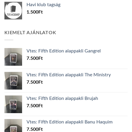
was:
is:
Havi klub tagság
600Ft.
100Ft.
1.500
Ft
KIEMELT AJÁNLATOK
Vtes: Fifth Edition alappakli Gangrel
7.500
Ft
Vtes: Fifth Edition alappakli The Ministry
7.500
Ft
Vtes: Fifth Edition alappakli Brujah
7.500
Ft
Vtes: Fifth Edition alappakli Banu Haquim
7.500
Ft