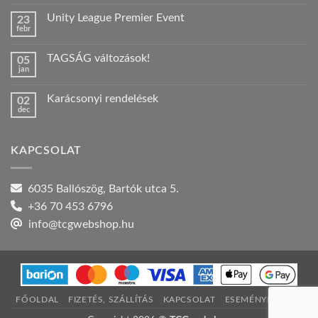
hozzászólás
a(z)
Unity League Premier Event
23
Nyári
febr
szabadság!
Nincs
bejegyzéshez
hozzászólás
a(z)
TAGSÁG változások!
05
Unity
jan
League
Nincs
Premier
hozzászólás
Event
a(z)
bejegyzéshez
Karácsonyi rendelések
02
TAGSÁG
dec
változások!
Nincs
bejegyzéshez
hozzászólás
a(z)
Karácsonyi
KAPCSOLAT
rendelések
bejegyzéshez
6035 Ballószög, Bartók utca 5.
+36 70 453 6796
info@tcgwebshop.hu
FŐOLDAL
FIZETÉS, SZÁLLÍTÁS
KAPCSOLAT
ESEMÉNYNAPTÁR