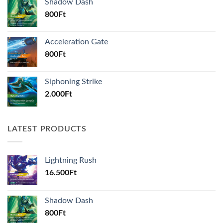
Shadow Dash
800
Ft
Acceleration Gate
800
Ft
Siphoning Strike
2.000
Ft
LATEST PRODUCTS
Lightning Rush
16.500
Ft
Shadow Dash
800
Ft