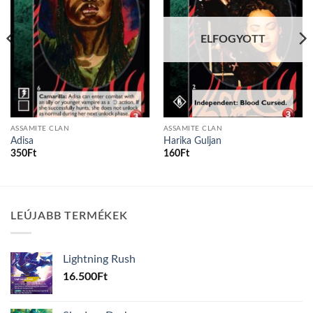
ELFOGYOTT
ASSAMITE CLAN
ASSAMITE CLAN
Adisa
Harika Guljan
350
Ft
160
Ft
LEÚJABB TERMÉKEK
Lightning Rush
16.500
Ft