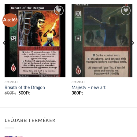
Akció!
Add to
Add to
wishlist
wishlist
COMBAT
COMBAT
Breath of the Dragon
Majesty – new art
Original
Current
600
Ft
500
Ft
380
Ft
price
price
was:
is:
600Ft.
500Ft.
LEÚJABB TERMÉKEK