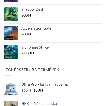
Shadow Dash
800
Ft
Acceleration Gate
800
Ft
Siphoning Strike
2.000
Ft
LEGNÉPSZERŰBB TERMÉKEK
Ultra Pro - kártya mappa lap
Original
Current
160
Ft
150
Ft
price
price
was:
is:
HKK - Zsákbamacska
160Ft.
150Ft.