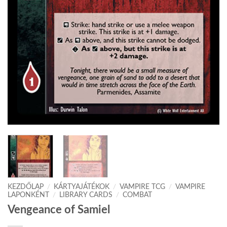
KEZDŐLAP
/
KÁRTYAJÁTÉKOK
/
VAMPIRE TCG
/
VAMPIRE
LAPONKÉNT
/
LIBRARY CARDS
/
COMBAT
Vengeance of Samiel