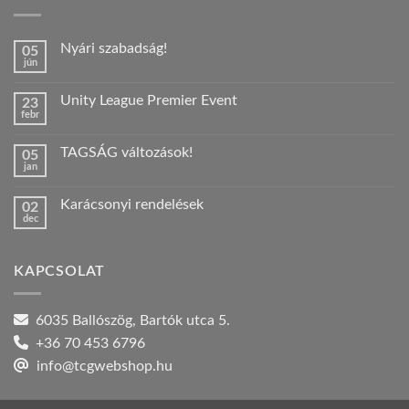
Nyári szabadság!
05
jún
Nincs
hozzászólás
a(z)
Unity League Premier Event
23
Nyári
febr
szabadság!
Nincs
bejegyzéshez
hozzászólás
a(z)
TAGSÁG változások!
05
Unity
jan
League
Nincs
Premier
hozzászólás
Event
a(z)
bejegyzéshez
Karácsonyi rendelések
02
TAGSÁG
dec
változások!
Nincs
bejegyzéshez
hozzászólás
a(z)
Karácsonyi
KAPCSOLAT
rendelések
bejegyzéshez
6035 Ballószög, Bartók utca 5.
+36 70 453 6796
info@tcgwebshop.hu