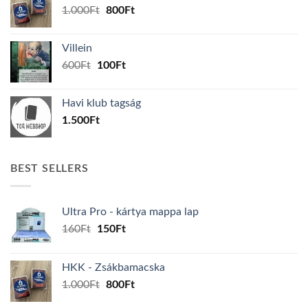
Original
Current
1.000
Ft
800
Ft
price
price
was:
is:
Villein
1.000Ft.
800Ft.
Original
Current
600
Ft
100
Ft
price
price
was:
is:
Havi klub tagság
600Ft.
100Ft.
1.500
Ft
BEST SELLERS
Ultra Pro - kártya mappa lap
Original
Current
160
Ft
150
Ft
price
price
was:
is:
HKK - Zsákbamacska
160Ft.
150Ft.
Original
Current
1.000
Ft
800
Ft
price
price