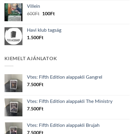
was:
is:
Villein
1.000Ft.
800Ft.
Original
Current
600
Ft
100
Ft
price
price
was:
is:
Havi klub tagság
600Ft.
100Ft.
1.500
Ft
KIEMELT AJÁNLATOK
Vtes: Fifth Edition alappakli Gangrel
7.500
Ft
Vtes: Fifth Edition alappakli The Ministry
7.500
Ft
Vtes: Fifth Edition alappakli Brujah
7.500
Ft