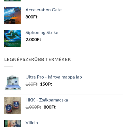
Acceleration Gate
800
Ft
Siphoning Strike
2.000
Ft
LEGNÉPSZERŰBB TERMÉKEK
Ultra Pro - kártya mappa lap
Original
Current
160
Ft
150
Ft
price
price
was:
is:
HKK - Zsákbamacska
160Ft.
150Ft.
Original
Current
1.000
Ft
800
Ft
price
price
was:
is:
Villein
1.000Ft.
800Ft.