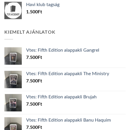
was:
is:
Havi klub tagság
600Ft.
100Ft.
1.500
Ft
KIEMELT AJÁNLATOK
Vtes: Fifth Edition alappakli Gangrel
7.500
Ft
Vtes: Fifth Edition alappakli The Ministry
7.500
Ft
Vtes: Fifth Edition alappakli Brujah
7.500
Ft
Vtes: Fifth Edition alappakli Banu Haquim
7.500
Ft