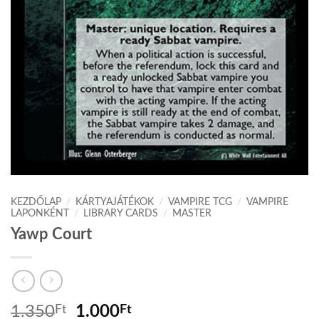
KEZDŐLAP
/
KÁRTYAJÁTÉKOK
/
VAMPIRE TCG
/
VAMPIRE
LAPONKÉNT
/
LIBRARY CARDS
/
MASTER
Yawp Court
Original
Current
1.350
Ft
1.000
Ft