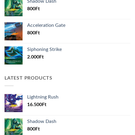
Shadow Dash
800
Ft
Acceleration Gate
800
Ft
Siphoning Strike
2.000
Ft
LATEST PRODUCTS
Lightning Rush
16.500
Ft
Shadow Dash
800
Ft