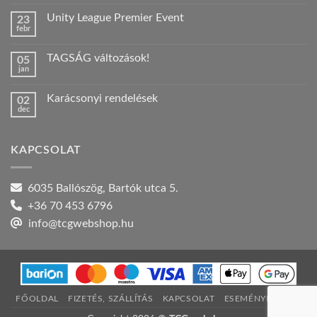
hozzászólás
a(z)
Unity League Premier Event
23
Nyári
febr
szabadság!
Nincs
bejegyzéshez
hozzászólás
a(z)
TAGSÁG változások!
05
Unity
jan
League
Nincs
Premier
hozzászólás
Event
a(z)
bejegyzéshez
Karácsonyi rendelések
02
TAGSÁG
dec
változások!
Nincs
bejegyzéshez
hozzászólás
a(z)
Karácsonyi
KAPCSOLAT
rendelések
bejegyzéshez
6035 Ballószög, Bartók utca 5.
+36 70 453 6796
info@tcgwebshop.hu
FŐOLDAL
FIZETÉS, SZÁLLÍTÁS
KAPCSOLAT
ESEMÉNYNAPTÁR