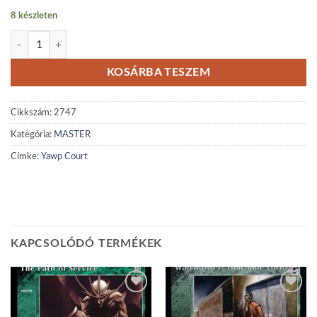
price
price
8 készleten
was:
is:
Yawp Court mennyiség
1.350Ft.
1.000Ft.
KOSÁRBA TESZEM
Cikkszám:
2747
Kategória:
MASTER
Címke:
Yawp Court
KAPCSOLÓDÓ TERMÉKEK
Add to
Add to
wishlist
wishlist