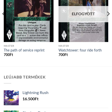
ELFOGYOTT
MASTER
MASTER
The path of service reprint
Watchtower: four ride forth
700
Ft
700
Ft
LEÚJABB TERMÉKEK
Lightning Rush
16.500
Ft