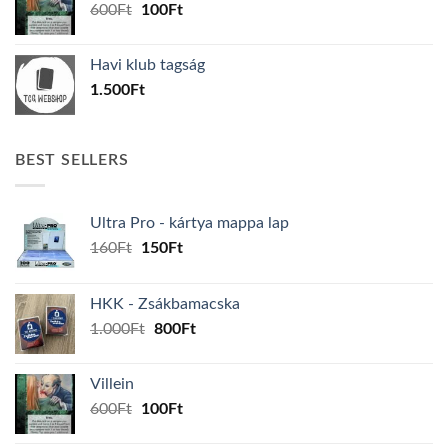
Original
Current
600
Ft
100
Ft
price
price
was:
is:
Havi klub tagság
600Ft.
100Ft.
1.500
Ft
BEST SELLERS
Ultra Pro - kártya mappa lap
Original
Current
160
Ft
150
Ft
price
price
was:
is:
HKK - Zsákbamacska
160Ft.
150Ft.
Original
Current
1.000
Ft
800
Ft
price
price
was:
is:
Villein
1.000Ft.
800Ft.
Original
Current
600
Ft
100
Ft
price
price