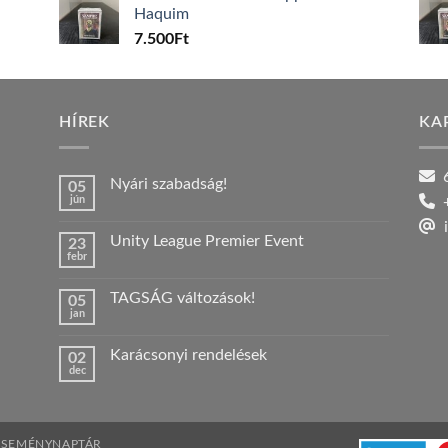
Haquim
7.500
Ft
HÍREK
KA
6
Nyári szabadság!
05
jún
+
Nincs
hozzászólás
i
a(z)
Unity League Premier Event
23
Nyári
febr
szabadság!
Nincs
bejegyzéshez
hozzászólás
a(z)
TAGSÁG változások!
05
Unity
jan
League
Nincs
Premier
hozzászólás
Event
a(z)
bejegyzéshez
Karácsonyi rendelések
02
TAGSÁG
dec
változások!
Nincs
bejegyzéshez
hozzászólás
a(z)
Karácsonyi
rendelések
bejegyzéshez
ESEMÉNYNAPTÁR