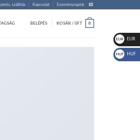
izetés, szállítás
Kapcsolat
Eseménynaptár
0
TAGSÁG
BELÉPÉS
KOSÁR /
0
FT
EUR
EUR
€
HUF
HUF
Ft