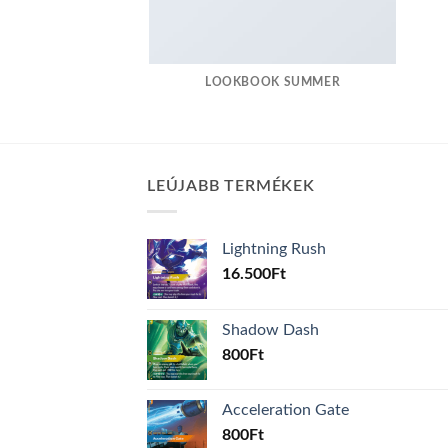
LOOKBOOK SUMMER
LEÚJABB TERMÉKEK
Lightning Rush
16.500
Ft
Shadow Dash
800
Ft
Acceleration Gate
800
Ft