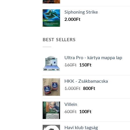
Siphoning Strike
2.000
Ft
BEST SELLERS
Ultra Pro - kártya mappa lap
Original
Current
160
Ft
150
Ft
price
price
was:
is:
HKK - Zsákbamacska
160Ft.
150Ft.
Original
Current
1.000
Ft
800
Ft
price
price
was:
is:
Villein
1.000Ft.
800Ft.
Original
Current
600
Ft
100
Ft
price
price
was:
is:
Havi klub tagság
600Ft.
100Ft.