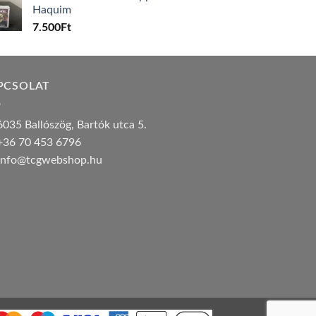
Haquim
7.500
Ft
PCSOLAT
035 Ballószög, Bartók utca 5.
36 70 453 6796
nfo@tcgwebshop.hu