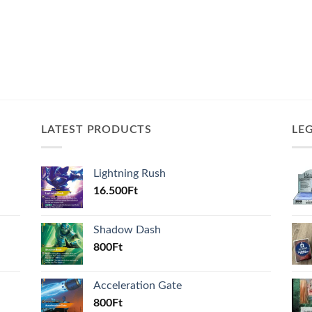
LATEST PRODUCTS
LE
Lightning Rush
16.500
Ft
Shadow Dash
800
Ft
Acceleration Gate
800
Ft