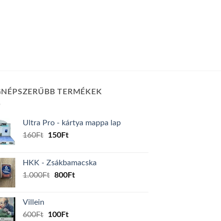
GNÉPSZERŰBB TERMÉKEK
Ultra Pro - kártya mappa lap
Original
Current
160
Ft
150
Ft
price
price
was:
is:
HKK - Zsákbamacska
160Ft.
150Ft.
Original
Current
1.000
Ft
800
Ft
price
price
was:
is:
Villein
1.000Ft.
800Ft.
Original
Current
600
Ft
100
Ft