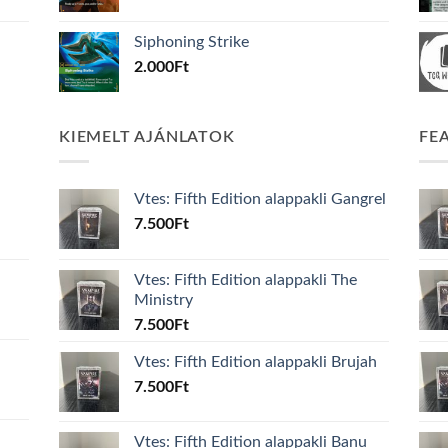
Siphoning Strike
2.000
Ft
KIEMELT AJÁNLATOK
FE
Vtes: Fifth Edition alappakli Gangrel
7.500
Ft
Vtes: Fifth Edition alappakli The
Ministry
7.500
Ft
Vtes: Fifth Edition alappakli Brujah
7.500
Ft
Vtes: Fifth Edition alappakli Banu