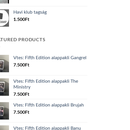
price
price
was:
is:
Havi klub tagság
600Ft.
100Ft.
1.500
Ft
ATURED PRODUCTS
Vtes: Fifth Edition alappakli Gangrel
7.500
Ft
Vtes: Fifth Edition alappakli The
Ministry
7.500
Ft
Vtes: Fifth Edition alappakli Brujah
7.500
Ft
Vtes: Fifth Edition alappakli Banu