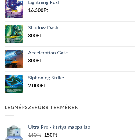
Lightning Rush
16.500
Ft
Shadow Dash
800
Ft
Acceleration Gate
800
Ft
Siphoning Strike
2.000
Ft
LEGNÉPSZERŰBB TERMÉKEK
Ultra Pro - kártya mappa lap
Original
Current
160
Ft
150
Ft