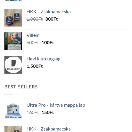
price
price
was:
is:
HKK - Zsákbamacska
160Ft.
150Ft.
Original
Current
1.000
Ft
800
Ft
price
price
was:
is:
Villein
1.000Ft.
800Ft.
Original
Current
600
Ft
100
Ft
price
price
was:
is:
Havi klub tagság
600Ft.
100Ft.
1.500
Ft
BEST SELLERS
Ultra Pro - kártya mappa lap
Original
Current
160
Ft
150
Ft
price
price
was:
is:
HKK - Zsákbamacska
160Ft.
150Ft.