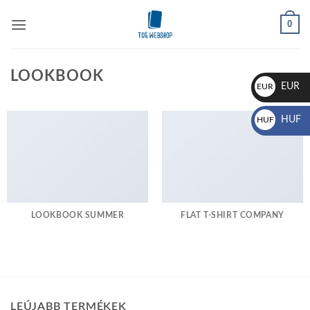
Skip
0
to
content
LOOKBOOK
EUR
EUR
€
HUF
HUF
Ft
LOOKBOOK SUMMER
FLAT T-SHIRT COMPANY
LEÚJABB TERMÉKEK