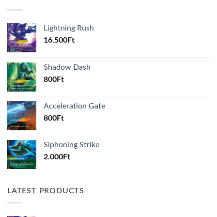
Lightning Rush
16.500
Ft
Shadow Dash
800
Ft
Acceleration Gate
800
Ft
Siphoning Strike
2.000
Ft
LATEST PRODUCTS