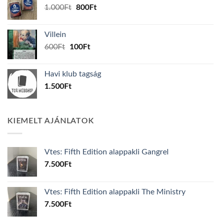
Original
Current
1.000
Ft
800
Ft
price
price
was:
is:
Villein
1.000Ft.
800Ft.
Original
Current
600
Ft
100
Ft
price
price
was:
is:
Havi klub tagság
600Ft.
100Ft.
1.500
Ft
KIEMELT AJÁNLATOK
Vtes: Fifth Edition alappakli Gangrel
7.500
Ft
Vtes: Fifth Edition alappakli The Ministry
7.500
Ft