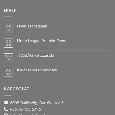
HÍREK
Nyári szabadság!
05
jún
Nincs
hozzászólás
a(z)
Unity League Premier Event
23
Nyári
febr
szabadság!
Nincs
bejegyzéshez
hozzászólás
a(z)
TAGSÁG változások!
05
Unity
jan
League
Nincs
Premier
hozzászólás
Event
a(z)
bejegyzéshez
Karácsonyi rendelések
02
TAGSÁG
dec
változások!
Nincs
bejegyzéshez
hozzászólás
a(z)
Karácsonyi
KAPCSOLAT
rendelések
bejegyzéshez
6035 Ballószög, Bartók utca 5.
+36 70 453 6796