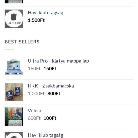
price
price
was:
is:
Havi klub tagság
600Ft.
100Ft.
1.500
Ft
BEST SELLERS
Ultra Pro - kártya mappa lap
Original
Current
160
Ft
150
Ft
price
price
was:
is:
HKK - Zsákbamacska
160Ft.
150Ft.
Original
Current
1.000
Ft
800
Ft
price
price
was:
is:
Villein
1.000Ft.
800Ft.
Original
Current
600
Ft
100
Ft
price
price
was:
is:
Havi klub tagság
600Ft.
100Ft.