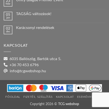
Unity League Premier Event
23
Nyári
febr
szabadság!
Nincs
bejegyzéshez
hozzászólás
a(z)
TAGSÁG változások!
05
Unity
jan
League
Nincs
Premier
hozzászólás
Event
a(z)
bejegyzéshez
Karácsonyi rendelések
02
TAGSÁG
dec
változások!
Nincs
bejegyzéshez
hozzászólás
a(z)
Karácsonyi
KAPCSOLAT
rendelések
bejegyzéshez
6035 Ballószög, Bartók utca 5.
+36 70 453 6796
info@tcgwebshop.hu
FŐOLDAL
FIZETÉS, SZÁLLÍTÁS
KAPCSOLAT
ESEMÉNYNAPTÁR
Copyright 2026 ©
TCG webshop