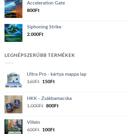
Acceleration Gate
800
Ft
Siphoning Strike
2.000
Ft
LEGNÉPSZERŰBB TERMÉKEK
Ultra Pro - kártya mappa lap
Original
Current
160
Ft
150
Ft
price
price
was:
is:
HKK - Zsákbamacska
160Ft.
150Ft.
Original
Current
1.000
Ft
800
Ft
price
price
was:
is:
Villein
1.000Ft.
800Ft.
Original
Current
600
Ft
100
Ft