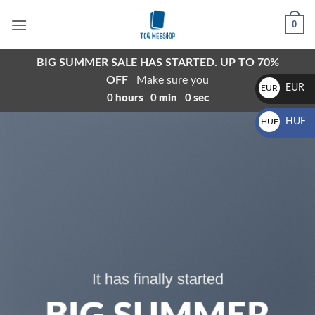
Skip
0
to
content
BIG SUMMER SALE HAS STARTED. UP TO 70%
OFF
Make sure you
EUR
EUR
0
hours
0
min
0
sec
€
HUF
HUF
Ft
It has finally started