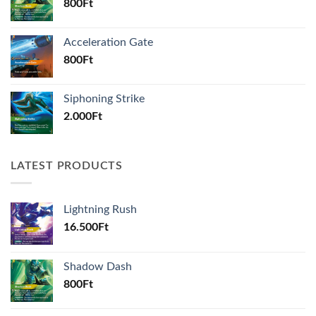
800
Ft
Acceleration Gate
800
Ft
Siphoning Strike
2.000
Ft
LATEST PRODUCTS
Lightning Rush
16.500
Ft
Shadow Dash
800
Ft