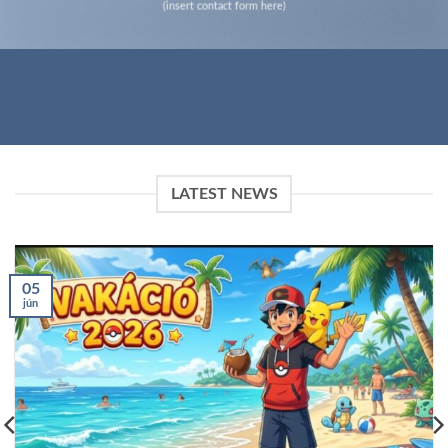
(insert contact form here)
LATEST NEWS
05
jún