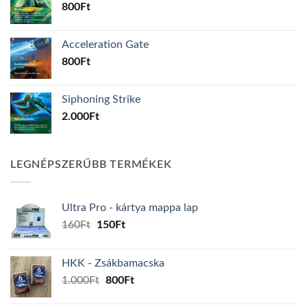
800
Ft
Acceleration Gate
800
Ft
Siphoning Strike
2.000
Ft
LEGNÉPSZERŰBB TERMÉKEK
Ultra Pro - kártya mappa lap
Original
Current
160
Ft
150
Ft
price
price
was:
is:
HKK - Zsákbamacska
160Ft.
150Ft.
Original
Current
1.000
Ft
800
Ft
price
price