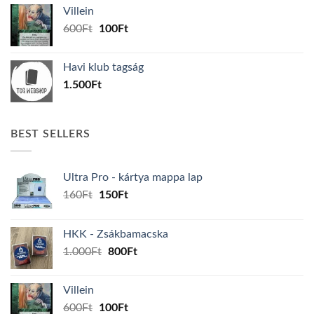
was:
is:
Villein
1.000Ft.
800Ft.
Original
Current
600
Ft
100
Ft
price
price
was:
is:
Havi klub tagság
600Ft.
100Ft.
1.500
Ft
BEST SELLERS
Ultra Pro - kártya mappa lap
Original
Current
160
Ft
150
Ft
price
price
was:
is:
HKK - Zsákbamacska
160Ft.
150Ft.
Original
Current
1.000
Ft
800
Ft
price
price
was:
is:
Villein
1.000Ft.
800Ft.
Original
Current
600
Ft
100
Ft