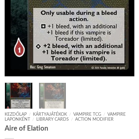
KEZDŐLAP
/
KÁRTYAJÁTÉKOK
/
VAMPIRE TCG
/
VAMPIRE
LAPONKÉNT
/
LIBRARY CARDS
/
ACTION MODIFIER
Aire of Elation