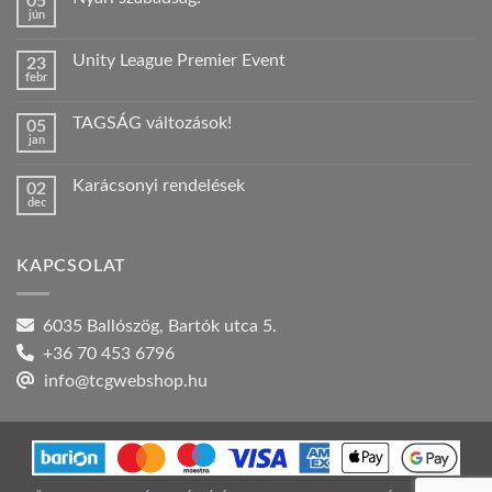
05
jún
Nincs
hozzászólás
a(z)
Unity League Premier Event
23
Nyári
febr
szabadság!
Nincs
bejegyzéshez
hozzászólás
a(z)
TAGSÁG változások!
05
Unity
jan
League
Nincs
Premier
hozzászólás
Event
a(z)
bejegyzéshez
Karácsonyi rendelések
02
TAGSÁG
dec
változások!
Nincs
bejegyzéshez
hozzászólás
a(z)
Karácsonyi
KAPCSOLAT
rendelések
bejegyzéshez
6035 Ballószög, Bartók utca 5.
+36 70 453 6796
info@tcgwebshop.hu