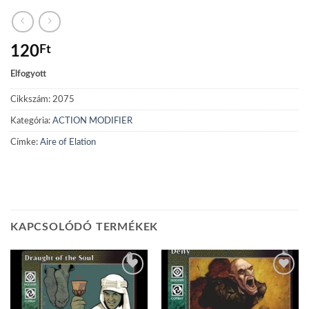
120
Ft
Elfogyott
Cikkszám:
2075
Kategória:
ACTION MODIFIER
Címke:
Aire of Elation
KAPCSOLÓDÓ TERMÉKEK
Add to
Add to
wishlist
wishlist