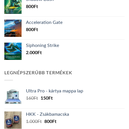
800
Ft
Acceleration Gate
800
Ft
Siphoning Strike
2.000
Ft
LEGNÉPSZERŰBB TERMÉKEK
Ultra Pro - kártya mappa lap
Original
Current
160
Ft
150
Ft
price
price
was:
is:
HKK - Zsákbamacska
160Ft.
150Ft.
Original
Current
1.000
Ft
800
Ft
price
price