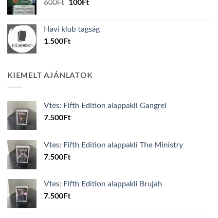
Original
Current
600
Ft
100
Ft
price
price
was:
is:
Havi klub tagság
600Ft.
100Ft.
1.500
Ft
KIEMELT AJÁNLATOK
Vtes: Fifth Edition alappakli Gangrel
7.500
Ft
Vtes: Fifth Edition alappakli The Ministry
7.500
Ft
Vtes: Fifth Edition alappakli Brujah
7.500
Ft