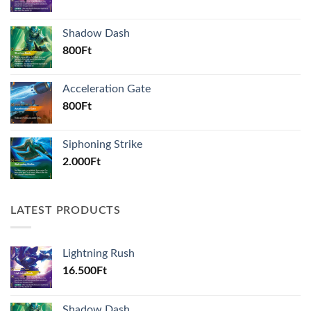
Shadow Dash
800
Ft
Acceleration Gate
800
Ft
Siphoning Strike
2.000
Ft
LATEST PRODUCTS
Lightning Rush
16.500
Ft
Shadow Dash