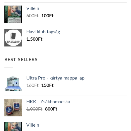
was:
is:
Villein
1.000Ft.
800Ft.
Original
Current
600
Ft
100
Ft
price
price
was:
is:
Havi klub tagság
600Ft.
100Ft.
1.500
Ft
BEST SELLERS
Ultra Pro - kártya mappa lap
Original
Current
160
Ft
150
Ft
price
price
was:
is:
HKK - Zsákbamacska
160Ft.
150Ft.
Original
Current
1.000
Ft
800
Ft
price
price
was:
is:
Villein
1.000Ft.
800Ft.