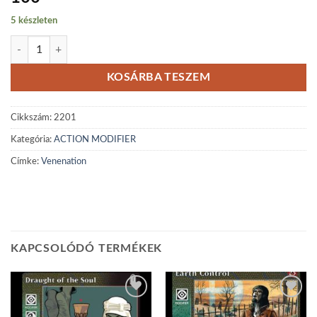
5 készleten
Venenation mennyiség
KOSÁRBA TESZEM
Cikkszám:
2201
Kategória:
ACTION MODIFIER
Címke:
Venenation
KAPCSOLÓDÓ TERMÉKEK
Add to
Add to
wishlist
wishlist