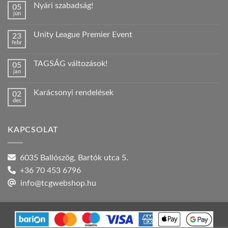
Nyári szabadság!
05
jún
Nincs
hozzászólás
a(z)
Unity League Premier Event
23
Nyári
febr
szabadság!
Nincs
bejegyzéshez
hozzászólás
a(z)
TAGSÁG változások!
05
Unity
jan
League
Nincs
Premier
hozzászólás
Event
a(z)
bejegyzéshez
Karácsonyi rendelések
02
TAGSÁG
dec
változások!
Nincs
bejegyzéshez
hozzászólás
a(z)
Karácsonyi
KAPCSOLAT
rendelések
bejegyzéshez
6035 Ballószög, Bartók utca 5.
+36 70 453 6796
info@tcgwebshop.hu