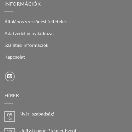
INFORMÁCIÓK
Általános szerződési feltételek
Adatvédelmi nyilatkozat
Szállítási információk
Kapcsolat
HÍREK
Nyári szabadság!
05
jún
Nincs
hozzászólás
a(z)
Unity League Premier Event
23
Nyári