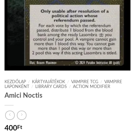
KEZDŐLAP
/
KÁRTYAJÁTÉKOK
/
VAMPIRE TCG
/
VAMPIRE
LAPONKÉNT
/
LIBRARY CARDS
/
ACTION MODIFIER
Amici Noctis
400
Ft