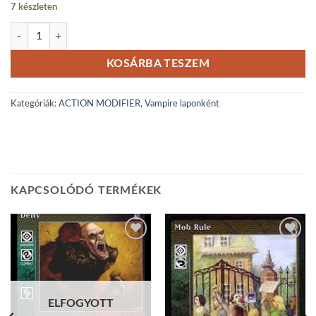
7 készleten
Amici Noctis mennyiség
KOSÁRBA TESZEM
Kategóriák:
ACTION MODIFIER
,
Vampire laponként
KAPCSOLÓDÓ TERMÉKEK
Add to
Add to
wishlist
wishlist
ELFOGYOTT