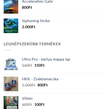
Acceleration Gate
800
Ft
Siphoning Strike
2.000
Ft
LEGNÉPSZERŰBB TERMÉKEK
Ultra Pro - kártya mappa lap
Original
Current
160
Ft
150
Ft
price
price
was:
is:
HKK - Zsákbamacska
160Ft.
150Ft.
Original
Current
1.000
Ft
800
Ft
price
price
was:
is:
Villein
1.000Ft.
800Ft.
Original
Current
600
Ft
100
Ft