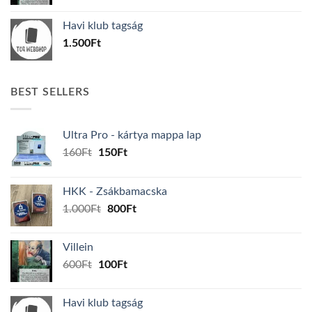
price
price
was:
is:
Havi klub tagság
600Ft.
100Ft.
1.500
Ft
BEST SELLERS
Ultra Pro - kártya mappa lap
Original
Current
160
Ft
150
Ft
price
price
was:
is:
HKK - Zsákbamacska
160Ft.
150Ft.
Original
Current
1.000
Ft
800
Ft
price
price
was:
is:
Villein
1.000Ft.
800Ft.
Original
Current
600
Ft
100
Ft
price
price
was:
is:
Havi klub tagság
600Ft.
100Ft.