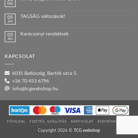
febr
szabadság!
Nincs
bejegyzéshez
hozzászólás
a(z)
TAGSÁG változások!
05
Unity
jan
League
Nincs
Premier
hozzászólás
Event
a(z)
bejegyzéshez
Karácsonyi rendelések
02
TAGSÁG
dec
változások!
Nincs
bejegyzéshez
hozzászólás
a(z)
Karácsonyi
KAPCSOLAT
rendelések
bejegyzéshez
6035 Ballószög, Bartók utca 5.
+36 70 453 6796
info@tcgwebshop.hu
FŐOLDAL
FIZETÉS, SZÁLLÍTÁS
KAPCSOLAT
ESEMÉNYNAPTÁR
Copyright 2026 ©
TCG webshop