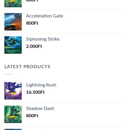
800
Ft
Acceleration Gate
800
Ft
Siphoning Strike
2.000
Ft
LATEST PRODUCTS
Lightning Rush
16.500
Ft
Shadow Dash
800
Ft