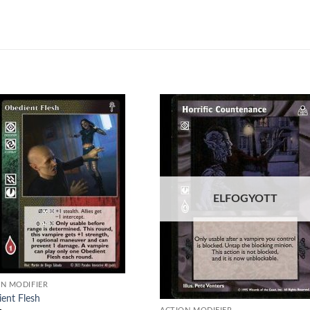
Add to
Add
wishlist
wish
ELFOGYOTT
N MODIFIER
ent Flesh