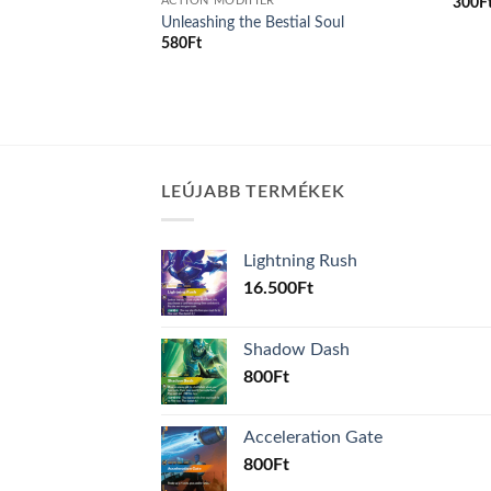
300
F
ACTION MODIFIER
Unleashing the Bestial Soul
580
Ft
LEÚJABB TERMÉKEK
Lightning Rush
16.500
Ft
Shadow Dash
800
Ft
Acceleration Gate
800
Ft