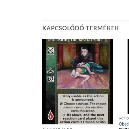
KAPCSOLÓDÓ TERMÉKEK
Add to
Add to
wishlist
wishlist
ACTIO
Obedi