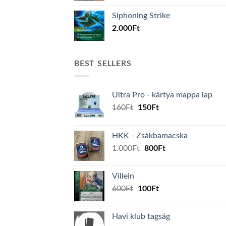
Siphoning Strike
2.000
Ft
BEST SELLERS
Ultra Pro - kártya mappa lap
Original
Current
160
Ft
150
Ft
price
price
was:
is:
HKK - Zsákbamacska
160Ft.
150Ft.
Original
Current
1.000
Ft
800
Ft
price
price
was:
is:
Villein
1.000Ft.
800Ft.
Original
Current
600
Ft
100
Ft
price
price
was:
is:
Havi klub tagság
600Ft.
100Ft.