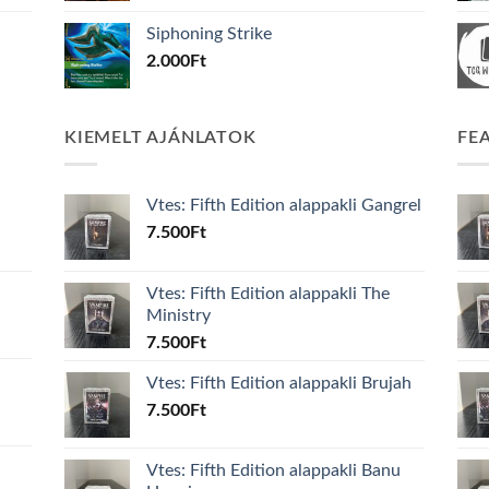
Siphoning Strike
2.000
Ft
KIEMELT AJÁNLATOK
FE
Vtes: Fifth Edition alappakli Gangrel
7.500
Ft
Vtes: Fifth Edition alappakli The
Ministry
7.500
Ft
Vtes: Fifth Edition alappakli Brujah
7.500
Ft
Vtes: Fifth Edition alappakli Banu