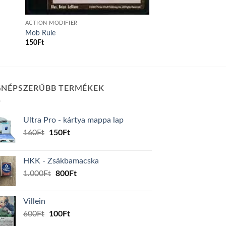
ACTION MODIFIER
Mob Rule
150
Ft
GNÉPSZERŰBB TERMÉKEK
Ultra Pro - kártya mappa lap
Original
Current
160
Ft
150
Ft
price
price
was:
is:
HKK - Zsákbamacska
160Ft.
150Ft.
Original
Current
1.000
Ft
800
Ft
price
price
was:
is:
Villein
1.000Ft.
800Ft.
Original
Current
600
Ft
100
Ft
price
price