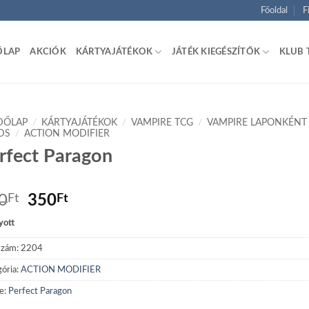
Főoldal
F
ŐLAP
AKCIÓK
KÁRTYAJÁTÉKOK
JÁTÉK KIEGÉSZÍTŐK
KLUB 
DŐLAP
/
KÁRTYAJÁTÉKOK
/
VAMPIRE TCG
/
VAMPIRE LAPONKÉNT
DS
/
ACTION MODIFIER
rfect Paragon
Original
Current
0
Ft
350
Ft
price
price
yott
was:
is:
600Ft.
350Ft.
szám:
2204
ória:
ACTION MODIFIER
e:
Perfect Paragon