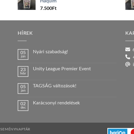
Haquim
7.500
Ft
HÍREK
KA
6
Nyári szabadság!
05
jún
+
Nincs
hozzászólás
i
a(z)
Unity League Premier Event
23
Nyári
febr
szabadság!
Nincs
bejegyzéshez
hozzászólás
a(z)
TAGSÁG változások!
05
Unity
jan
League
Nincs
Premier
hozzászólás
Event
a(z)
bejegyzéshez
Karácsonyi rendelések
02
TAGSÁG
dec
változások!
Nincs
bejegyzéshez
hozzászólás
a(z)
Karácsonyi
rendelések
bejegyzéshez
ESEMÉNYNAPTÁR