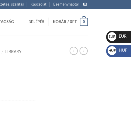
izetés, szállítás
Kapcsolat
Eseménynaptár
0
TAGSÁG
BELÉPÉS
KOSÁR /
0
FT
EUR
EUR
€
HUF
HUF
/
LIBRARY
Ft