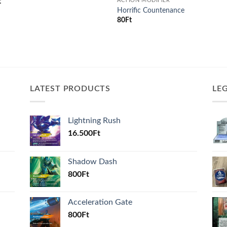
t
ACTION MODIFIER
Horrific Countenance
80
Ft
LATEST PRODUCTS
LE
Lightning Rush
16.500
Ft
Shadow Dash
800
Ft
Acceleration Gate
800
Ft