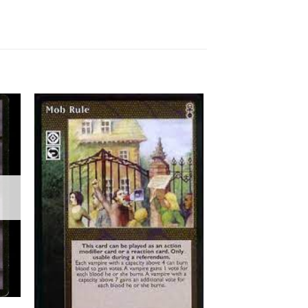
 to
Add to
list
wishlist