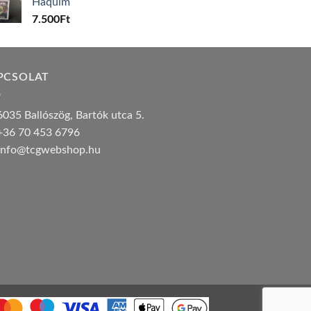
Haquim
7.500
Ft
PCSOLAT
035 Ballószög, Bartók utca 5.
36 70 453 6796
nfo@tcgwebshop.hu