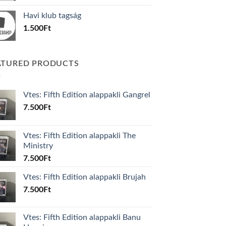
was:
is:
Havi klub tagság
600Ft.
100Ft.
1.500
Ft
ATURED PRODUCTS
Vtes: Fifth Edition alappakli Gangrel
7.500
Ft
Vtes: Fifth Edition alappakli The
Ministry
7.500
Ft
Vtes: Fifth Edition alappakli Brujah
7.500
Ft
Vtes: Fifth Edition alappakli Banu