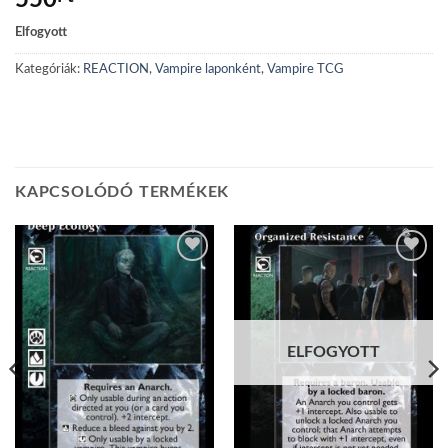
550
Elfogyott
Kategóriák:
REACTION
,
Vampire laponként
,
Vampire TCG
KAPCSOLÓDÓ TERMÉKEK
Add to
Add to
wishlist
wishlist
ELFOGYOTT