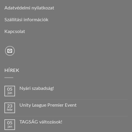
Adatvédelmi nyilatkozat
Szállítási információk
Kapcsolat
HÍREK
Nyári szabadság!
05
jún
Nincs
hozzászólás
a(z)
Unity League Premier Event
23
Nyári
febr
szabadság!
Nincs
bejegyzéshez
hozzászólás
a(z)
TAGSÁG változások!
05
Unity
jan
League
Nincs
Premier