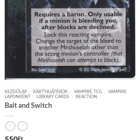
KEZDŐLAP
/
KÁRTYAJÁTÉKOK
/
VAMPIRE TCG
/
VAMPIRE
LAPONKÉNT
/
LIBRARY CARDS
/
REACTION
Bait and Switch
Ft