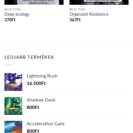
REACTION
REACTION
Deep ecology
Organized Resistance
370
Ft
367
Ft
LEÚJABB TERMÉKEK
Lightning Rush
16.500
Ft
Shadow Dash
800
Ft
Acceleration Gate
800
Ft