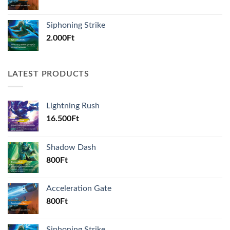
Siphoning Strike
2.000
Ft
LATEST PRODUCTS
Lightning Rush
16.500
Ft
Shadow Dash
800
Ft
Acceleration Gate
800
Ft
Siphoning Strike