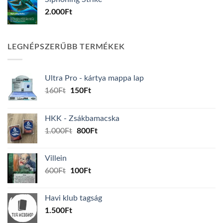
2.000
Ft
LEGNÉPSZERŰBB TERMÉKEK
Ultra Pro - kártya mappa lap
Original
Current
160
Ft
150
Ft
price
price
was:
is:
HKK - Zsákbamacska
160Ft.
150Ft.
Original
Current
1.000
Ft
800
Ft
price
price
was:
is:
Villein
1.000Ft.
800Ft.
Original
Current
600
Ft
100
Ft
price
price
was:
is:
Havi klub tagság
600Ft.
100Ft.
1.500
Ft