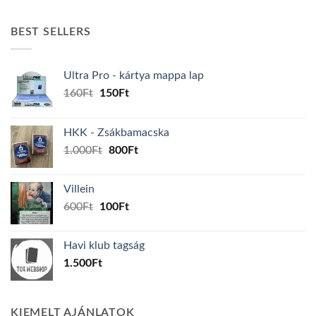
BEST SELLERS
Ultra Pro - kártya mappa lap
Original
Current
160
Ft
150
Ft
price
price
was:
is:
HKK - Zsákbamacska
160Ft.
150Ft.
Original
Current
1.000
Ft
800
Ft
price
price
was:
is:
Villein
1.000Ft.
800Ft.
Original
Current
600
Ft
100
Ft
price
price
was:
is:
Havi klub tagság
600Ft.
100Ft.
1.500
Ft
KIEMELT AJÁNLATOK