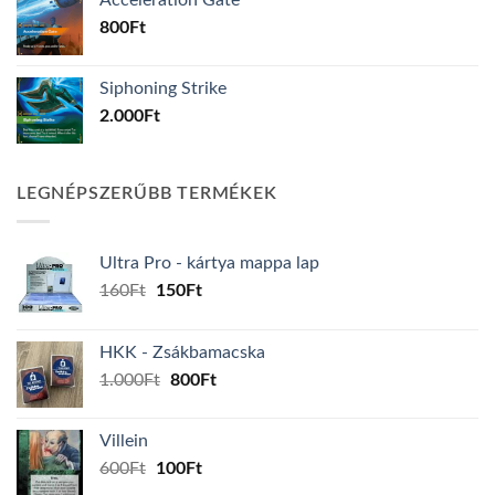
Acceleration Gate
800
Ft
Siphoning Strike
2.000
Ft
LEGNÉPSZERŰBB TERMÉKEK
Ultra Pro - kártya mappa lap
Original
Current
160
Ft
150
Ft
price
price
was:
is:
HKK - Zsákbamacska
160Ft.
150Ft.
Original
Current
1.000
Ft
800
Ft
price
price
was:
is:
Villein
1.000Ft.
800Ft.
Original
Current
600
Ft
100
Ft
price
price