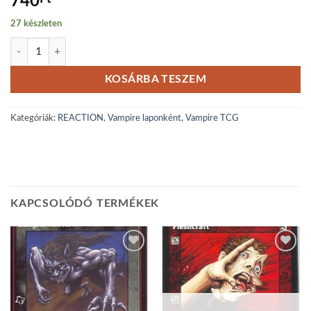
740
27 készleten
Eyes of the Wild mennyiség
KOSÁRBA TESZEM
Kategóriák:
REACTION
,
Vampire laponként
,
Vampire TCG
KAPCSOLÓDÓ TERMÉKEK
Add to
Add to
wishlist
wishlist