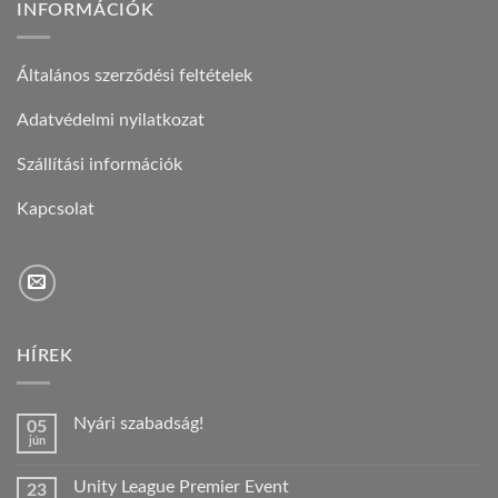
INFORMÁCIÓK
Általános szerződési feltételek
Adatvédelmi nyilatkozat
Szállítási információk
Kapcsolat
HÍREK
Nyári szabadság!
05
jún
Nincs
hozzászólás
a(z)
Unity League Premier Event
23
Nyári