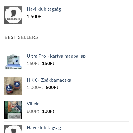
was:
is:
Havi klub tagság
600Ft.
100Ft.
1.500
Ft
BEST SELLERS
Ultra Pro - kártya mappa lap
Original
Current
160
Ft
150
Ft
price
price
was:
is:
HKK - Zsákbamacska
160Ft.
150Ft.
Original
Current
1.000
Ft
800
Ft
price
price
was:
is:
Villein
1.000Ft.
800Ft.
Original
Current
600
Ft
100
Ft
price
price
was:
is:
Havi klub tagság
600Ft.
100Ft.