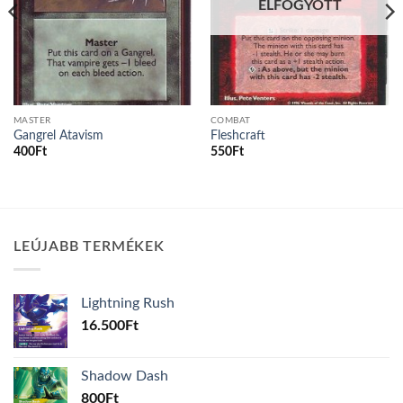
ELFOGYOTT
MASTER
COMBAT
Gangrel Atavism
Fleshcraft
400
Ft
550
Ft
LEÚJABB TERMÉKEK
Lightning Rush
16.500
Ft
Shadow Dash
800
Ft