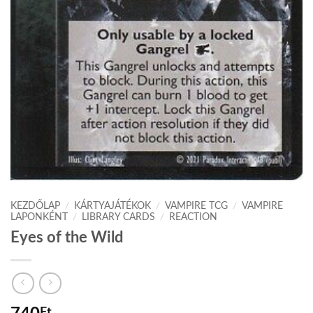
KEZDŐLAP
/
KÁRTYAJÁTÉKOK
/
VAMPIRE TCG
/
VAMPIRE
LAPONKÉNT
/
LIBRARY CARDS
/
REACTION
Eyes of the Wild
Ft