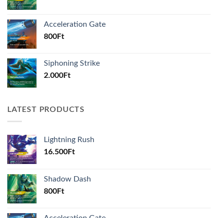
Acceleration Gate
800
Ft
Siphoning Strike
2.000
Ft
LATEST PRODUCTS
Lightning Rush
16.500
Ft
Shadow Dash
800
Ft