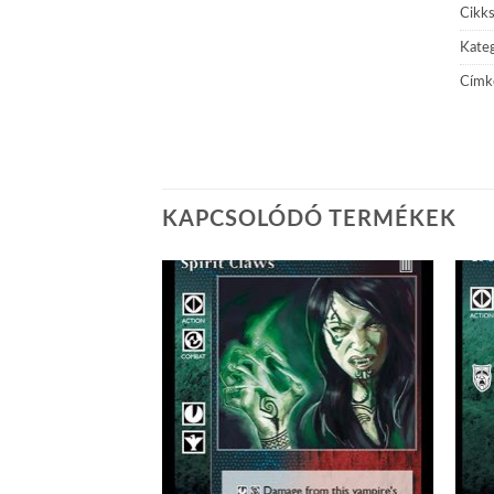
Cikk
Kateg
Címk
KAPCSOLÓDÓ TERMÉKEK
Add to
Add to
wishlist
wishlist