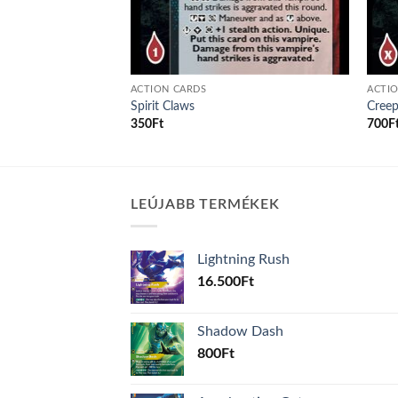
ACTION CARDS
ACTI
Spirit Claws
Creep
350
Ft
700
F
LEÚJABB TERMÉKEK
Lightning Rush
16.500
Ft
Shadow Dash
800
Ft