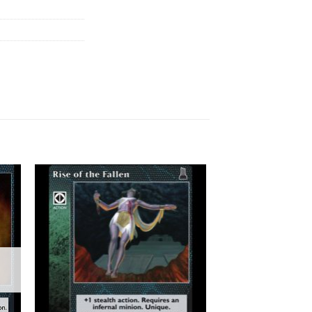
 to
Add to
list
wishlist