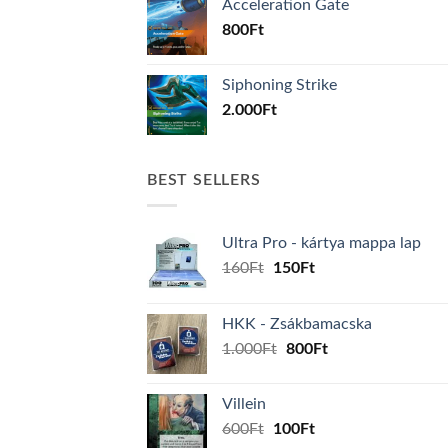
Acceleration Gate
800
Ft
Siphoning Strike
2.000
Ft
BEST SELLERS
Ultra Pro - kártya mappa lap
Original
Current
160
Ft
150
Ft
price
price
was:
is:
HKK - Zsákbamacska
160Ft.
150Ft.
Original
Current
1.000
Ft
800
Ft
price
price
was:
is:
Villein
1.000Ft.
800Ft.
Original
Current
600
Ft
100
Ft