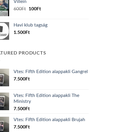
Villein
1.000Ft.
800Ft.
Original
Current
600
Ft
100
Ft
price
price
was:
is:
Havi klub tagság
600Ft.
100Ft.
1.500
Ft
ATURED PRODUCTS
Vtes: Fifth Edition alappakli Gangrel
7.500
Ft
Vtes: Fifth Edition alappakli The
Ministry
7.500
Ft
Vtes: Fifth Edition alappakli Brujah
7.500
Ft