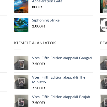
Acceleration Gate
800
Ft
Siphoning Strike
2.000
Ft
KIEMELT AJÁNLATOK
FE
Vtes: Fifth Edition alappakli Gangrel
7.500
Ft
Vtes: Fifth Edition alappakli The
Ministry
7.500
Ft
Vtes: Fifth Edition alappakli Brujah
7.500
Ft