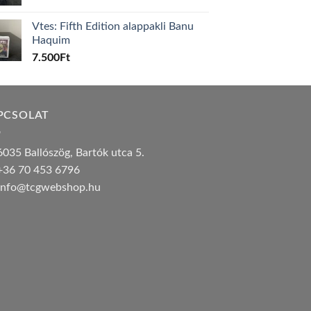
Vtes: Fifth Edition alappakli Banu
Haquim
7.500
Ft
PCSOLAT
035 Ballószög, Bartók utca 5.
36 70 453 6796
nfo@tcgwebshop.hu