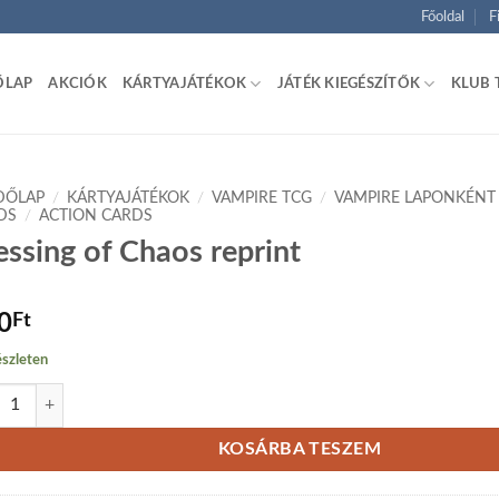
Főoldal
F
ŐLAP
AKCIÓK
KÁRTYAJÁTÉKOK
JÁTÉK KIEGÉSZÍTŐK
KLUB 
DŐLAP
/
KÁRTYAJÁTÉKOK
/
VAMPIRE TCG
/
VAMPIRE LAPONKÉNT
DS
/
ACTION CARDS
essing of Chaos reprint
0
Ft
szleten
ing of Chaos reprint mennyiség
KOSÁRBA TESZEM