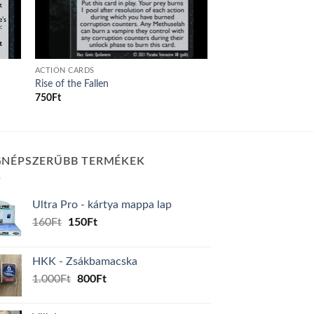
ACTION CARDS
Rise of the Fallen
750
Ft
GNÉPSZERŰBB TERMÉKEK
Ultra Pro - kártya mappa lap
Original
Current
160
Ft
150
Ft
price
price
was:
is:
HKK - Zsákbamacska
160Ft.
150Ft.
Original
Current
1.000
Ft
800
Ft
price
price
was:
is: