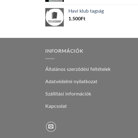
price
price
was:
is:
Havi klub tagság
600Ft.
100Ft.
1.500
Ft
INFORMÁCIÓK
Általános szerződési feltételek
Adatvédelmi nyilatkozat
Szállítási információk
Kapcsolat