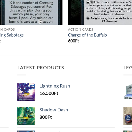
ON CARDS
ACTION CARDS
ing Sabotage
Charge of the Buffalo
t
600
Ft
LATEST PRODUCTS
LE
Lightning Rush
16.500
Ft
Shadow Dash
800
Ft