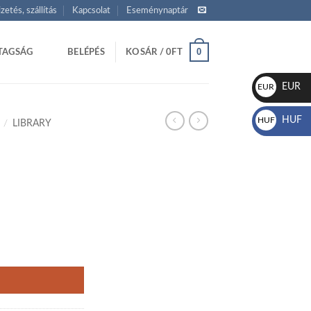
izetés, szállítás
Kapcsolat
Eseménynaptár
0
TAGSÁG
BELÉPÉS
KOSÁR /
0
FT
EUR
EUR
€
HUF
HUF
/
LIBRARY
Ft