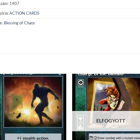
szám:
1407
ória:
ACTION CARDS
e:
Blessing of Chaos
Add to
Add
wishlist
wish
ELFOGYOTT