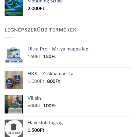
Siphoning Strike
2.000
Ft
LEGNÉPSZERŰBB TERMÉKEK
Ultra Pro - kártya mappa lap
Original
Current
160
Ft
150
Ft
price
price
was:
is:
HKK - Zsákbamacska
160Ft.
150Ft.
Original
Current
1.000
Ft
800
Ft
price
price
was:
is:
Villein
1.000Ft.
800Ft.
Original
Current
600
Ft
100
Ft
price
price
was:
is:
Havi klub tagság
600Ft.
100Ft.
1.500
Ft