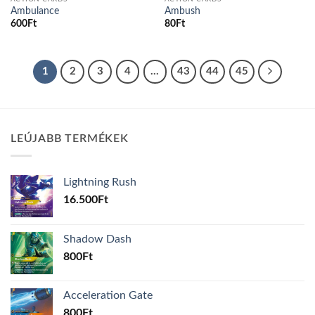
Ambulance
Ambush
600
Ft
80
Ft
1
2
3
4
…
43
44
45
LEÚJABB TERMÉKEK
Lightning Rush
16.500
Ft
Shadow Dash
800
Ft
Acceleration Gate
800
Ft