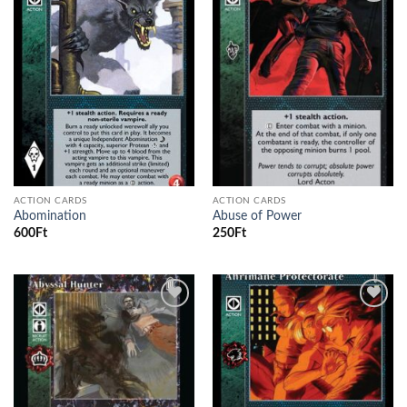
Add to
Add to
wishlist
wishlist
ACTION CARDS
ACTION CARDS
Abomination
Abuse of Power
600
Ft
250
Ft
Add to
Add to
wishlist
wishlist