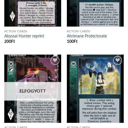
ACTION CARDS
ACTION CARDS
Abyssal Hunter reprint
Ahrimane Protectorate
200
Ft
100
Ft
Add to
Add to
wishlist
wishlist
ELFOGYOTT
ACTION CARDS
ACTION CARDS