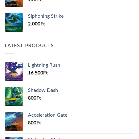
Siphoning Strike
2.000
Ft
LATEST PRODUCTS
Lightning Rush
16.500
Ft
Shadow Dash
800
Ft
Acceleration Gate
800
Ft