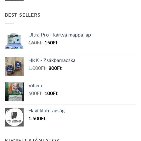
BEST SELLERS
Ultra Pro - kártya mappa lap
Original
Current
160
Ft
150
Ft
price
price
was:
is:
HKK - Zsákbamacska
160Ft.
150Ft.
Original
Current
1.000
Ft
800
Ft
price
price
was:
is:
Villein
1.000Ft.
800Ft.
Original
Current
600
Ft
100
Ft
price
price
was:
is:
Havi klub tagság
600Ft.
100Ft.
1.500
Ft
KIEMELT AJÁNLATOK