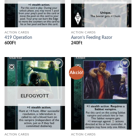
ACTION CARDS
ACTION CARDS
419 Operation
Aaron’s Feeding Razor
600
Ft
240
Ft
Akció!
Add to
Add to
wishlist
wishlist
ELFOGYOTT
ACTION CARDS
ACTION CARDS