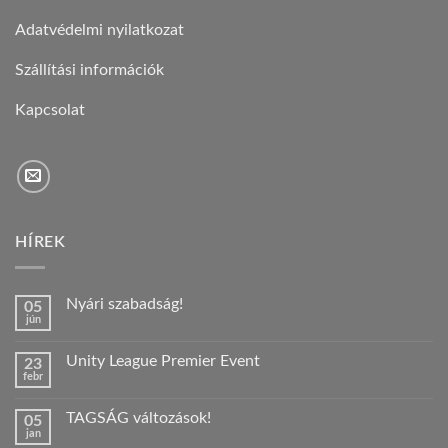
Adatvédelmi nyilatkozat
Szállítási információk
Kapcsolat
HÍREK
Nyári szabadság!
05
jún
Nincs
hozzászólás
a(z)
Unity League Premier Event
23
Nyári
febr
szabadság!
Nincs
bejegyzéshez
hozzászólás
a(z)
TAGSÁG változások!
05
Unity
jan
League
Nincs
Premier