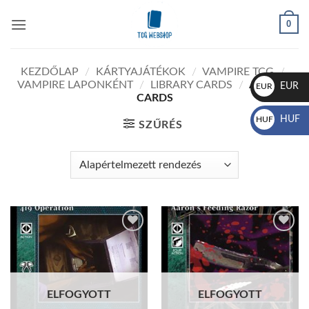
Skip
0
to
content
KEZDŐLAP
/
KÁRTYAJÁTÉKOK
/
VAMPIRE TCG
/
VAMPIRE LAPONKÉNT
/
LIBRARY CARDS
/
ACTION
EUR
EUR
CARDS
€
HUF
HUF
SZŰRÉS
Ft
Add to
Add to
wishlist
wishlist
ELFOGYOTT
ELFOGYOTT