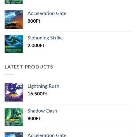
Acceleration Gate
800
Ft
Siphoning Strike
2.000
Ft
LATEST PRODUCTS
Lightning Rush
16.500
Ft
Shadow Dash
800
Ft
Acceleration Gate