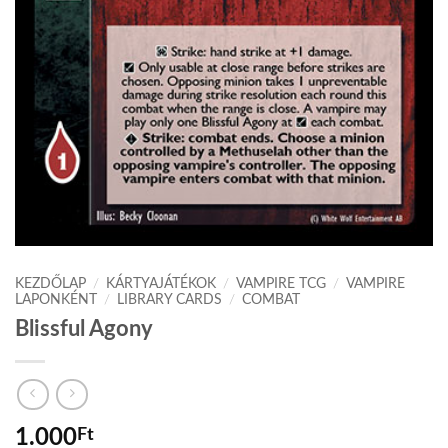
KEZDŐLAP
/
KÁRTYAJÁTÉKOK
/
VAMPIRE TCG
/
VAMPIRE
LAPONKÉNT
/
LIBRARY CARDS
/
COMBAT
Blissful Agony
1.000
Ft