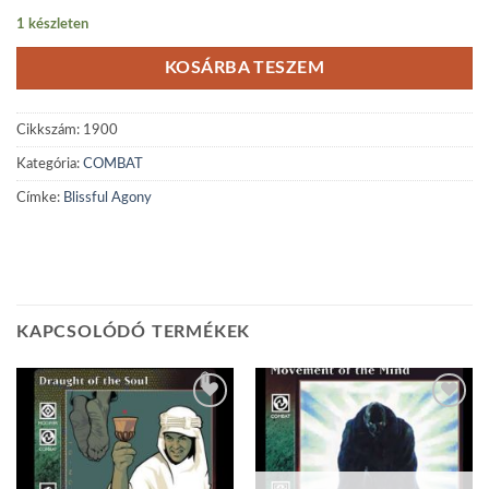
1 készleten
KOSÁRBA TESZEM
Cikkszám:
1900
Kategória:
COMBAT
Címke:
Blissful Agony
KAPCSOLÓDÓ TERMÉKEK
Add to
Add to
wishlist
wishlist