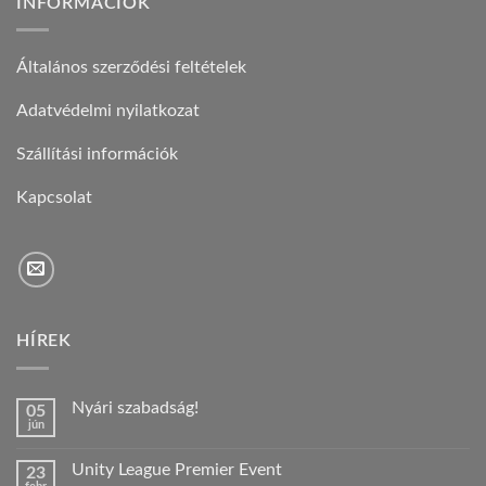
INFORMÁCIÓK
Általános szerződési feltételek
Adatvédelmi nyilatkozat
Szállítási információk
Kapcsolat
HÍREK
Nyári szabadság!
05
jún
Nincs
hozzászólás
a(z)
Unity League Premier Event
23
Nyári