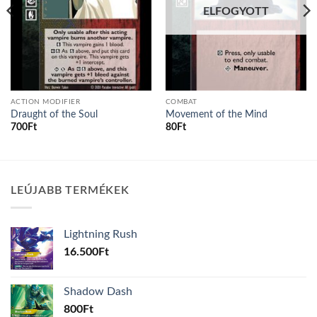
ELFOGYOTT
ACTION MODIFIER
COMBAT
Draught of the Soul
Movement of the Mind
700
Ft
80
Ft
LEÚJABB TERMÉKEK
Lightning Rush
16.500
Ft
Shadow Dash
800
Ft