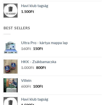
was:
is:
Havi klub tagság
600Ft.
100Ft.
1.500
Ft
BEST SELLERS
Ultra Pro - kártya mappa lap
Original
Current
160
Ft
150
Ft
price
price
was:
is:
HKK - Zsákbamacska
160Ft.
150Ft.
Original
Current
1.000
Ft
800
Ft
price
price
was:
is:
Villein
1.000Ft.
800Ft.
Original
Current
600
Ft
100
Ft
price
price
was:
is:
Havi klub tagság
600Ft.
100Ft.