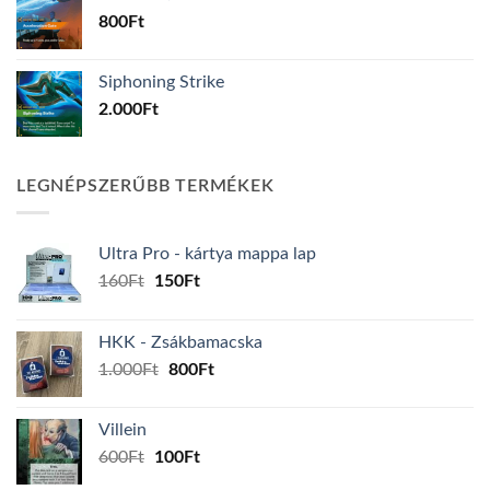
800
Ft
Siphoning Strike
2.000
Ft
LEGNÉPSZERŰBB TERMÉKEK
Ultra Pro - kártya mappa lap
Original
Current
160
Ft
150
Ft
price
price
was:
is:
HKK - Zsákbamacska
160Ft.
150Ft.
Original
Current
1.000
Ft
800
Ft
price
price
was:
is:
Villein
1.000Ft.
800Ft.
Original
Current
600
Ft
100
Ft
price
price