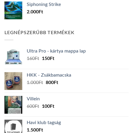
Siphoning Strike
2.000
Ft
LEGNÉPSZERŰBB TERMÉKEK
Ultra Pro - kártya mappa lap
Original
Current
160
Ft
150
Ft
price
price
was:
is:
HKK - Zsákbamacska
160Ft.
150Ft.
Original
Current
1.000
Ft
800
Ft
price
price
was:
is:
Villein
1.000Ft.
800Ft.
Original
Current
600
Ft
100
Ft
price
price
was:
is:
Havi klub tagság
600Ft.
100Ft.
1.500
Ft