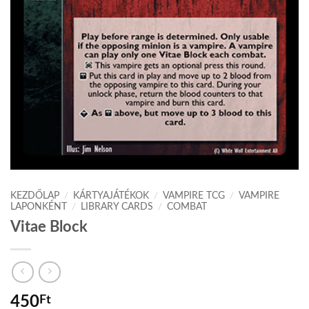
KEZDŐLAP
/
KÁRTYAJÁTÉKOK
/
VAMPIRE TCG
/
VAMPIRE
LAPONKÉNT
/
LIBRARY CARDS
/
COMBAT
Vitae Block
450
Ft