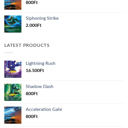
800
Ft
Siphoning Strike
2.000
Ft
LATEST PRODUCTS
Lightning Rush
16.500
Ft
Shadow Dash
800
Ft
Acceleration Gate
800
Ft