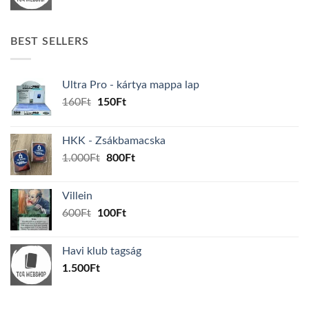
BEST SELLERS
Ultra Pro - kártya mappa lap
Original
Current
160
Ft
150
Ft
price
price
was:
is:
HKK - Zsákbamacska
160Ft.
150Ft.
Original
Current
1.000
Ft
800
Ft
price
price
was:
is:
Villein
1.000Ft.
800Ft.
Original
Current
600
Ft
100
Ft
price
price
was:
is:
Havi klub tagság
600Ft.
100Ft.
1.500
Ft