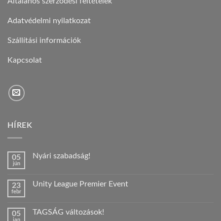
Általános szerződési feltételek
Adatvédelmi nyilatkozat
Szállítási információk
Kapcsolat
HÍREK
Nyári szabadság!
05
jún
Nincs
hozzászólás
a(z)
Unity League Premier Event
23
Nyári
febr
szabadság!
Nincs
bejegyzéshez
hozzászólás
a(z)
TAGSÁG változások!
05
Unity
jan
League