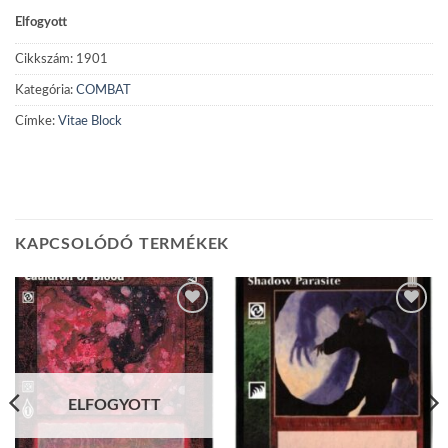
Elfogyott
Cikkszám:
1901
Kategória:
COMBAT
Címke:
Vitae Block
KAPCSOLÓDÓ TERMÉKEK
Add to
Add to
wishlist
wishlist
ELFOGYOTT