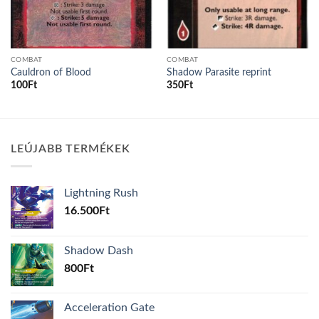
COMBAT
COMBAT
Cauldron of Blood
Shadow Parasite reprint
100
Ft
350
Ft
LEÚJABB TERMÉKEK
Lightning Rush
16.500
Ft
Shadow Dash
800
Ft
Acceleration Gate