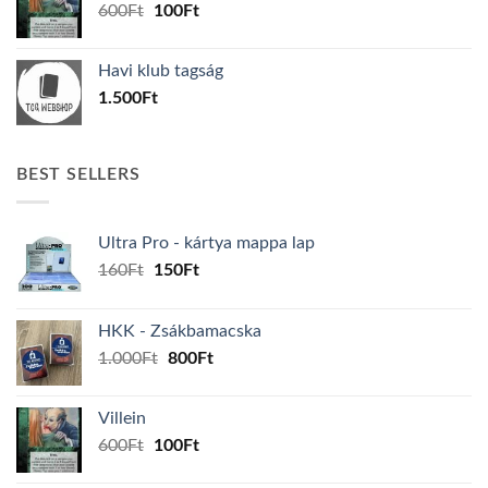
Original
Current
600
Ft
100
Ft
price
price
was:
is:
Havi klub tagság
600Ft.
100Ft.
1.500
Ft
BEST SELLERS
Ultra Pro - kártya mappa lap
Original
Current
160
Ft
150
Ft
price
price
was:
is:
HKK - Zsákbamacska
160Ft.
150Ft.
Original
Current
1.000
Ft
800
Ft
price
price
was:
is:
Villein
1.000Ft.
800Ft.
Original
Current
600
Ft
100
Ft
price
price