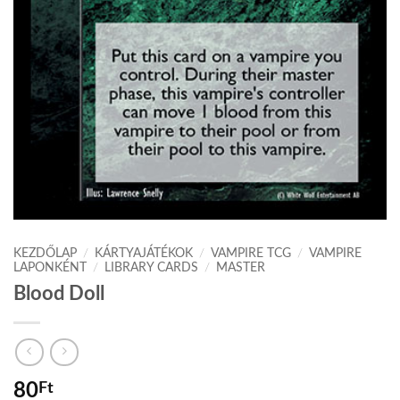
KEZDŐLAP
/
KÁRTYAJÁTÉKOK
/
VAMPIRE TCG
/
VAMPIRE
LAPONKÉNT
/
LIBRARY CARDS
/
MASTER
Blood Doll
80
Ft