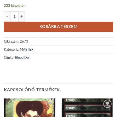
233 készleten
Blood Doll mennyiség
KOSÁRBA TESZEM
Cikkszám:
2673
Kategória:
MASTER
Címke:
Blood Doll
KAPCSOLÓDÓ TERMÉKEK
Add to
Add to
wishlist
wishlist