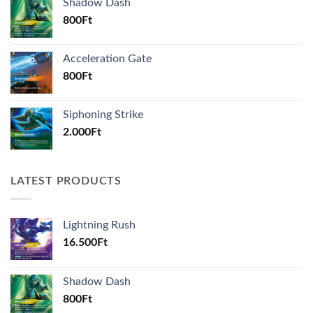
Shadow Dash
800
Ft
Acceleration Gate
800
Ft
Siphoning Strike
2.000
Ft
LATEST PRODUCTS
Lightning Rush
16.500
Ft
Shadow Dash
800
Ft