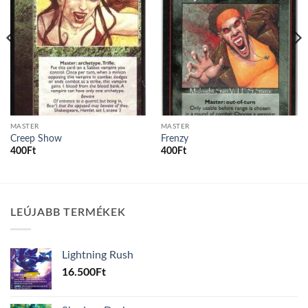
MASTER
MASTER
Creep Show
Frenzy
400
Ft
400
Ft
LEÚJABB TERMÉKEK
Lightning Rush
16.500
Ft