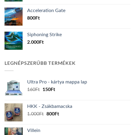
Acceleration Gate
800
Ft
Siphoning Strike
2.000
Ft
LEGNÉPSZERŰBB TERMÉKEK
Ultra Pro - kártya mappa lap
Original
Current
160
Ft
150
Ft
price
price
was:
is:
HKK - Zsákbamacska
160Ft.
150Ft.
Original
Current
1.000
Ft
800
Ft
price
price
was:
is:
Villein
1.000Ft.
800Ft.