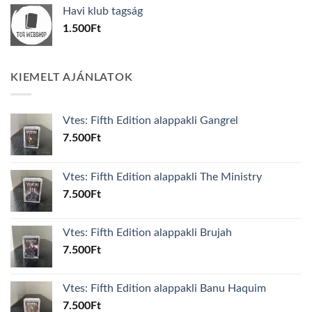
was:
is:
Havi klub tagság
600Ft.
100Ft.
1.500
Ft
KIEMELT AJÁNLATOK
Vtes: Fifth Edition alappakli Gangrel
7.500
Ft
Vtes: Fifth Edition alappakli The Ministry
7.500
Ft
Vtes: Fifth Edition alappakli Brujah
7.500
Ft
Vtes: Fifth Edition alappakli Banu Haquim
7.500
Ft