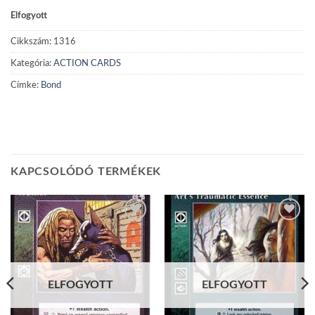
Elfogyott
Cikkszám:
1316
Kategória:
ACTION CARDS
Címke:
Bond
KAPCSOLÓDÓ TERMÉKEK
Add to
Add to
wishlist
wishlist
ELFOGYOTT
ELFOGYOTT