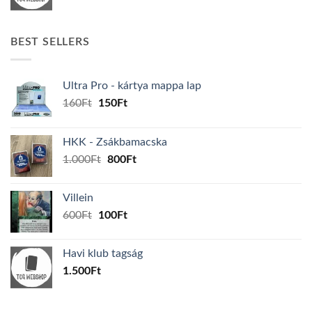
BEST SELLERS
Ultra Pro - kártya mappa lap
Original
Current
160
Ft
150
Ft
price
price
was:
is:
HKK - Zsákbamacska
160Ft.
150Ft.
Original
Current
1.000
Ft
800
Ft
price
price
was:
is:
Villein
1.000Ft.
800Ft.
Original
Current
600
Ft
100
Ft
price
price
was:
is:
Havi klub tagság
600Ft.
100Ft.
1.500
Ft