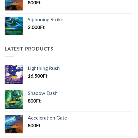
800
Ft
Siphoning Strike
2.000
Ft
LATEST PRODUCTS
Lightning Rush
16.500
Ft
Shadow Dash
800
Ft
Acceleration Gate
800
Ft