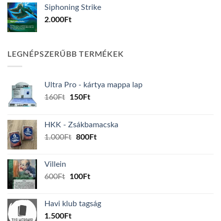
Siphoning Strike
2.000
Ft
LEGNÉPSZERŰBB TERMÉKEK
Ultra Pro - kártya mappa lap
Original
Current
160
Ft
150
Ft
price
price
was:
is:
HKK - Zsákbamacska
160Ft.
150Ft.
Original
Current
1.000
Ft
800
Ft
price
price
was:
is:
Villein
1.000Ft.
800Ft.
Original
Current
600
Ft
100
Ft
price
price
was:
is:
Havi klub tagság
600Ft.
100Ft.
1.500
Ft