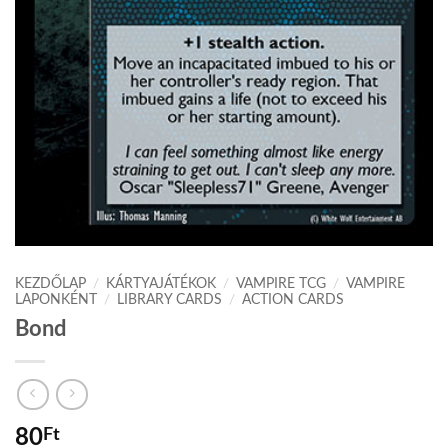
KEZDŐLAP
/
KÁRTYAJÁTÉKOK
/
VAMPIRE TCG
/
VAMPIRE
LAPONKÉNT
/
LIBRARY CARDS
/
ACTION CARDS
Bond
80
Ft