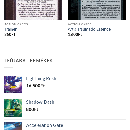
ACTION CARDS
ACTION CARDS
Trainer
Art’s Traumatic Essence
350
Ft
1.600
Ft
LEÚJABB TERMÉKEK
Lightning Rush
16.500
Ft
Shadow Dash
800
Ft
Acceleration Gate