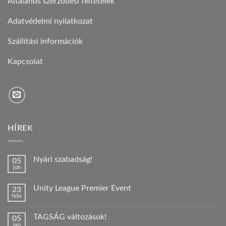
Általános szerződési feltételek
Adatvédelmi nyilatkozat
Szállítási információk
Kapcsolat
HÍREK
Nyári szabadság!
05
jún
Nincs
hozzászólás
a(z)
Unity League Premier Event
23
Nyári
febr
szabadság!
Nincs
bejegyzéshez
hozzászólás
a(z)
TAGSÁG változások!
05
Unity
jan
League