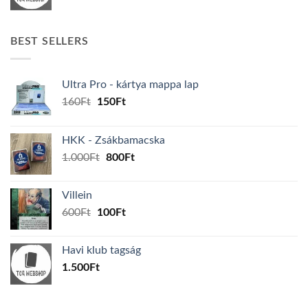
BEST SELLERS
Ultra Pro - kártya mappa lap
Original
Current
160
Ft
150
Ft
price
price
was:
is:
HKK - Zsákbamacska
160Ft.
150Ft.
Original
Current
1.000
Ft
800
Ft
price
price
was:
is:
Villein
1.000Ft.
800Ft.
Original
Current
600
Ft
100
Ft
price
price
was:
is:
Havi klub tagság
600Ft.
100Ft.
1.500
Ft