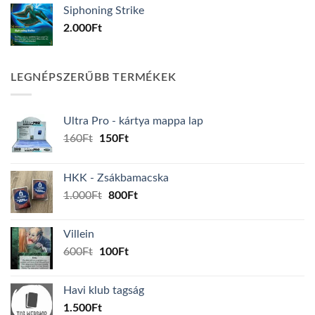
Siphoning Strike
2.000
Ft
LEGNÉPSZERŰBB TERMÉKEK
Ultra Pro - kártya mappa lap
Original
Current
160
Ft
150
Ft
price
price
was:
is:
HKK - Zsákbamacska
160Ft.
150Ft.
Original
Current
1.000
Ft
800
Ft
price
price
was:
is:
Villein
1.000Ft.
800Ft.
Original
Current
600
Ft
100
Ft
price
price
was:
is:
Havi klub tagság
600Ft.
100Ft.
1.500
Ft