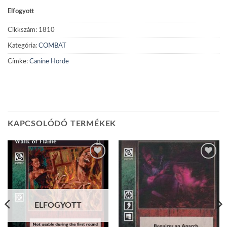
Elfogyott
Cikkszám:
1810
Kategória:
COMBAT
Címke:
Canine Horde
KAPCSOLÓDÓ TERMÉKEK
Add to
Add to
wishlist
wishlist
ELFOGYOTT