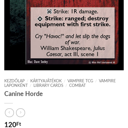
KEZDŐLAP
/
KÁRTYAJÁTÉKOK
/
VAMPIRE TCG
/
VAMPIRE
LAPONKÉNT
/
LIBRARY CARDS
/
COMBAT
Canine Horde
120
Ft