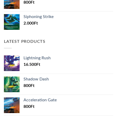
800
Ft
Siphoning Strike
2.000
Ft
LATEST PRODUCTS
Lightning Rush
16.500
Ft
Shadow Dash
800
Ft
Acceleration Gate
800
Ft