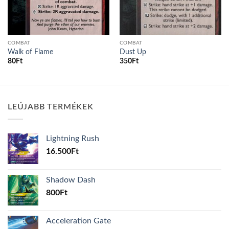
COMBAT
COMBAT
Walk of Flame
Dust Up
80
Ft
350
Ft
LEÚJABB TERMÉKEK
Lightning Rush
16.500
Ft
Shadow Dash
800
Ft
Acceleration Gate