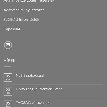
Általános szerződési feltételek
Adatvédelmi nyilatkozat
Szállítási információk
Kapcsolat
HÍREK
Nyári szabadság!
05
jún
Nincs
hozzászólás
a(z)
Unity League Premier Event
23
Nyári
febr
szabadság!
Nincs
bejegyzéshez
hozzászólás
a(z)
TAGSÁG változások!
05
Unity
jan
League