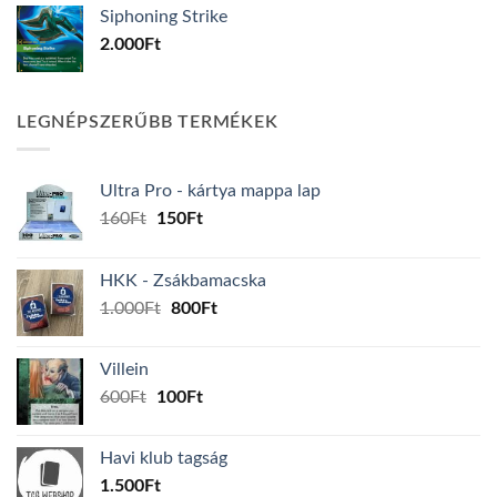
Siphoning Strike
2.000
Ft
LEGNÉPSZERŰBB TERMÉKEK
Ultra Pro - kártya mappa lap
Original
Current
160
Ft
150
Ft
price
price
was:
is:
HKK - Zsákbamacska
160Ft.
150Ft.
Original
Current
1.000
Ft
800
Ft
price
price
was:
is:
Villein
1.000Ft.
800Ft.
Original
Current
600
Ft
100
Ft
price
price
was:
is:
Havi klub tagság
600Ft.
100Ft.
1.500
Ft