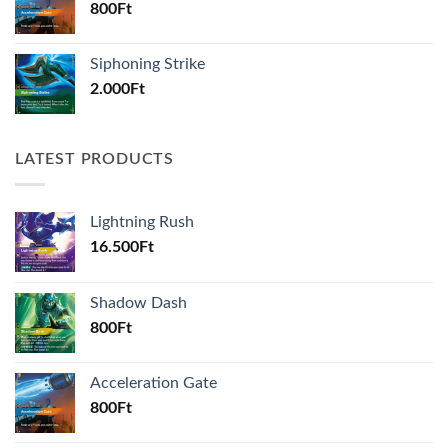
800
Ft
Siphoning Strike
2.000
Ft
LATEST PRODUCTS
Lightning Rush
16.500
Ft
Shadow Dash
800
Ft
Acceleration Gate
800
Ft