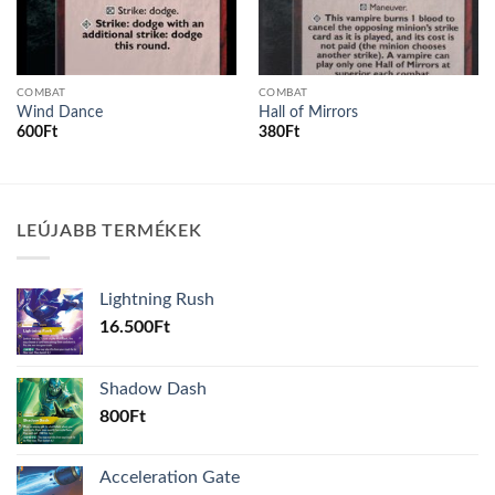
COMBAT
COMBAT
Wind Dance
Hall of Mirrors
600
Ft
380
Ft
LEÚJABB TERMÉKEK
Lightning Rush
16.500
Ft
Shadow Dash
800
Ft
Acceleration Gate