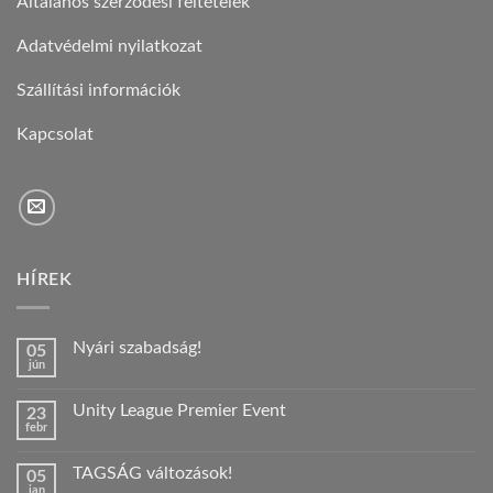
Általános szerződési feltételek
Adatvédelmi nyilatkozat
Szállítási információk
Kapcsolat
HÍREK
Nyári szabadság!
05
jún
Nincs
hozzászólás
a(z)
Unity League Premier Event
23
Nyári
febr
szabadság!
Nincs
bejegyzéshez
hozzászólás
a(z)
TAGSÁG változások!
05
Unity
jan
League