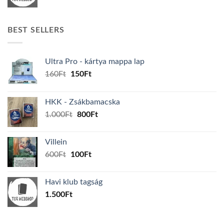
BEST SELLERS
Ultra Pro - kártya mappa lap
Original
Current
160
Ft
150
Ft
price
price
was:
is:
HKK - Zsákbamacska
160Ft.
150Ft.
Original
Current
1.000
Ft
800
Ft
price
price
was:
is:
Villein
1.000Ft.
800Ft.
Original
Current
600
Ft
100
Ft
price
price
was:
is:
Havi klub tagság
600Ft.
100Ft.
1.500
Ft