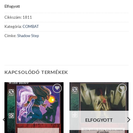
Elfogyott
Cikkszám:
1811
Kategória:
COMBAT
Címke:
Shadow Step
KAPCSOLÓDÓ TERMÉKEK
Add to
Add to
wishlist
wishlist
ELFOGYOTT