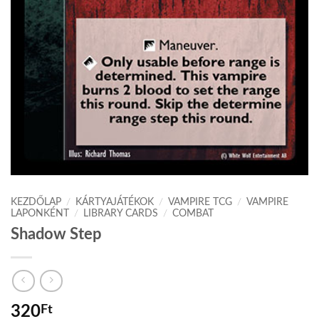
KEZDŐLAP
/
KÁRTYAJÁTÉKOK
/
VAMPIRE TCG
/
VAMPIRE
LAPONKÉNT
/
LIBRARY CARDS
/
COMBAT
Shadow Step
320
Ft