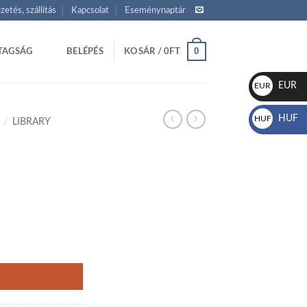
izetés, szállítás
Kapcsolat
Eseménynaptár
0
TAGSÁG
BELÉPÉS
KOSÁR /
0
FT
EUR
EUR
€
HUF
HUF
/
LIBRARY
Ft