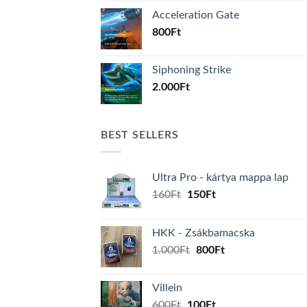
Acceleration Gate
800
Ft
Siphoning Strike
2.000
Ft
BEST SELLERS
Ultra Pro - kártya mappa lap
Original
Current
160
Ft
150
Ft
price
price
was:
is:
HKK - Zsákbamacska
160Ft.
150Ft.
Original
Current
1.000
Ft
800
Ft
price
price
was:
is:
Villein
1.000Ft.
800Ft.
Original
Current
600
Ft
100
Ft