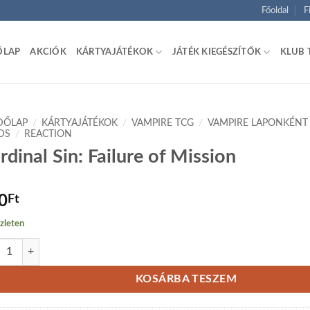
Főoldal
F
ŐLAP
AKCIÓK
KÁRTYAJÁTÉKOK
JÁTÉK KIEGÉSZÍTŐK
KLUB 
DŐLAP
/
KÁRTYAJÁTÉKOK
/
VAMPIRE TCG
/
VAMPIRE LAPONKÉNT
DS
/
REACTION
rdinal Sin: Failure of Mission
0
Ft
zleten
nal Sin: Failure of Mission mennyiség
KOSÁRBA TESZEM