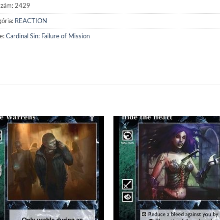
szám:
2429
ória:
REACTION
e:
Cardinal Sin: Failure of Mission
Add to
Add
wishlist
wish