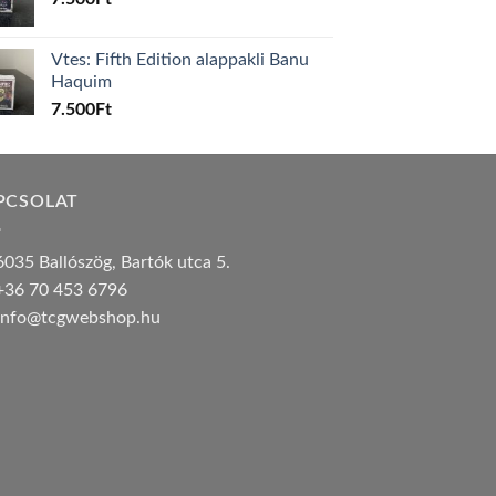
Vtes: Fifth Edition alappakli Banu
Haquim
7.500
Ft
PCSOLAT
035 Ballószög, Bartók utca 5.
36 70 453 6796
nfo@tcgwebshop.hu