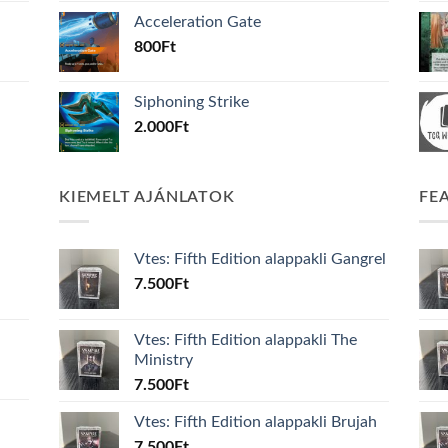
Acceleration Gate
800
Ft
Siphoning Strike
2.000
Ft
KIEMELT AJÁNLATOK
FE
Vtes: Fifth Edition alappakli Gangrel
7.500
Ft
Vtes: Fifth Edition alappakli The
Ministry
7.500
Ft
Vtes: Fifth Edition alappakli Brujah
7.500
Ft