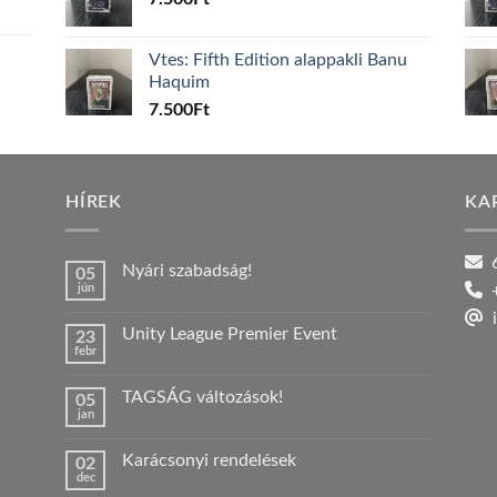
Vtes: Fifth Edition alappakli Banu
Haquim
7.500
Ft
HÍREK
KA
6
Nyári szabadság!
05
jún
+
Nincs
hozzászólás
i
a(z)
Unity League Premier Event
23
Nyári
febr
szabadság!
Nincs
bejegyzéshez
hozzászólás
a(z)
TAGSÁG változások!
05
Unity
jan
League
Nincs
Premier
hozzászólás
Event
a(z)
bejegyzéshez
Karácsonyi rendelések
02
TAGSÁG
dec
változások!
Nincs
bejegyzéshez