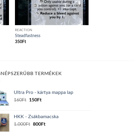
REACTION
Steadfastness
350
Ft
GNÉPSZERŰBB TERMÉKEK
Ultra Pro - kártya mappa lap
Original
Current
160
Ft
150
Ft
price
price
was:
is:
HKK - Zsákbamacska
160Ft.
150Ft.
Original
Current
1.000
Ft
800
Ft
price
price