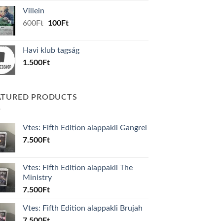
was:
is:
Villein
1.000Ft.
800Ft.
Original
Current
600
Ft
100
Ft
price
price
was:
is:
Havi klub tagság
600Ft.
100Ft.
1.500
Ft
ATURED PRODUCTS
Vtes: Fifth Edition alappakli Gangrel
7.500
Ft
Vtes: Fifth Edition alappakli The
Ministry
7.500
Ft
Vtes: Fifth Edition alappakli Brujah
7.500
Ft