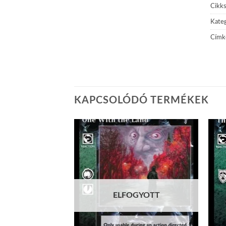
Cikk
Kateg
Címk
KAPCSOLÓDÓ TERMÉKEK
Add to
Add to
wishlist
wishlist
ELFOGYOTT