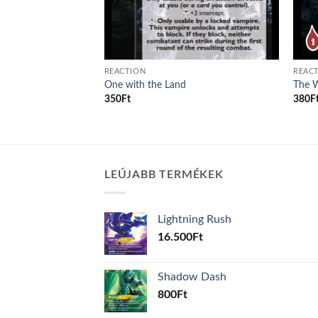
REACTION
REAC
 new art
One with the Land
The 
350
Ft
380
F
LEÚJABB TERMÉKEK
Lightning Rush
16.500
Ft
Shadow Dash
800
Ft