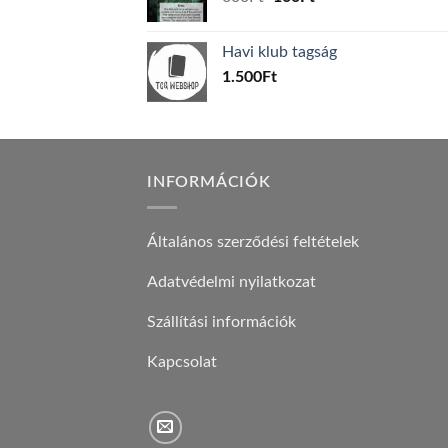
price
price
was:
is:
Havi klub tagság
600Ft.
100Ft.
1.500
Ft
INFORMÁCIÓK
Általános szerződési feltételek
Adatvédelmi nyilatkozat
Szállítási információk
Kapcsolat