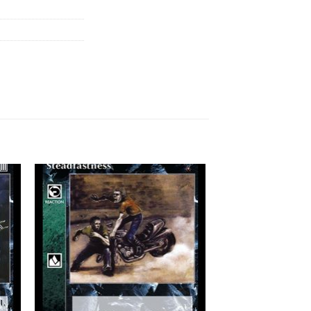
 to
Add to
list
wishlist