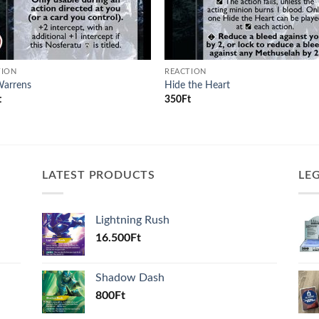
TION
REACTION
Warrens
Hide the Heart
t
350
Ft
LATEST PRODUCTS
LE
Lightning Rush
16.500
Ft
Shadow Dash
800
Ft