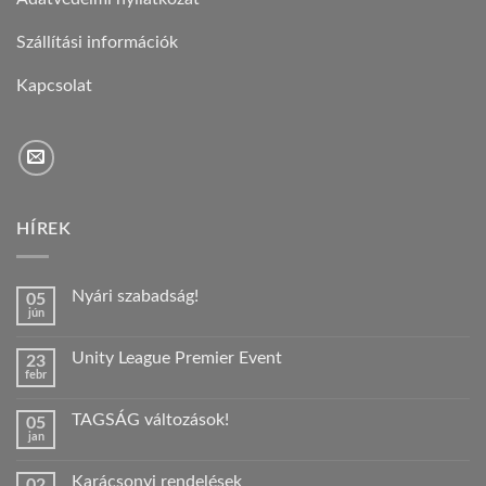
Szállítási információk
Kapcsolat
HÍREK
Nyári szabadság!
05
jún
Nincs
hozzászólás
a(z)
Unity League Premier Event
23
Nyári
febr
szabadság!
Nincs
bejegyzéshez
hozzászólás
a(z)
TAGSÁG változások!
05
Unity
jan
League
Nincs
Premier
hozzászólás
Event
a(z)
bejegyzéshez
Karácsonyi rendelések
02
TAGSÁG