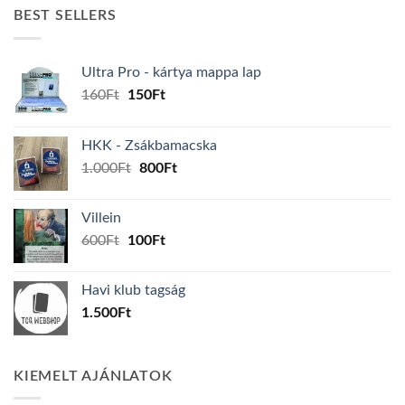
BEST SELLERS
Ultra Pro - kártya mappa lap
Original
Current
160
Ft
150
Ft
price
price
was:
is:
HKK - Zsákbamacska
160Ft.
150Ft.
Original
Current
1.000
Ft
800
Ft
price
price
was:
is:
Villein
1.000Ft.
800Ft.
Original
Current
600
Ft
100
Ft
price
price
was:
is:
Havi klub tagság
600Ft.
100Ft.
1.500
Ft
KIEMELT AJÁNLATOK