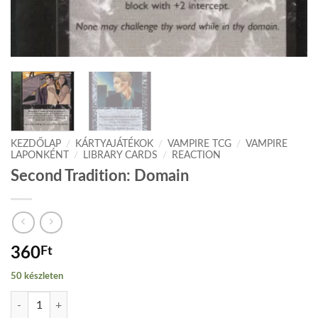
KEZDŐLAP
/
KÁRTYAJÁTÉKOK
/
VAMPIRE TCG
/
VAMPIRE
LAPONKÉNT
/
LIBRARY CARDS
/
REACTION
Second Tradition: Domain
360
Ft
50 készleten
Second Tradition: Domain mennyiség