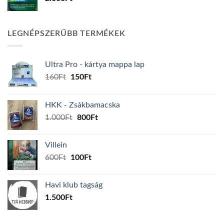
LEGNÉPSZERŰBB TERMÉKEK
Ultra Pro - kártya mappa lap
Original
Current
160
Ft
150
Ft
price
price
was:
is:
HKK - Zsákbamacska
160Ft.
150Ft.
Original
Current
1.000
Ft
800
Ft
price
price
was:
is:
Villein
1.000Ft.
800Ft.
Original
Current
600
Ft
100
Ft
price
price
was:
is:
Havi klub tagság
600Ft.
100Ft.
1.500
Ft