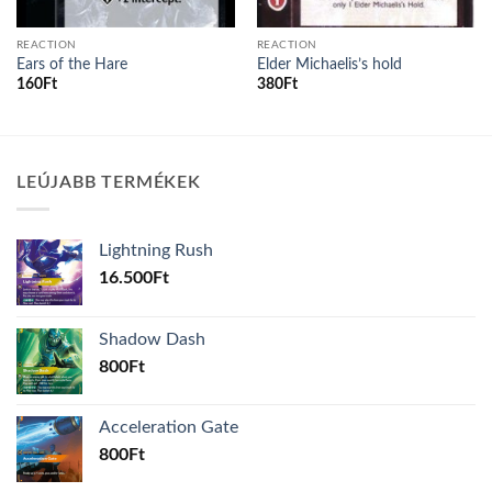
REACTION
REACTION
Ears of the Hare
Elder Michaelis’s hold
160
Ft
380
Ft
LEÚJABB TERMÉKEK
Lightning Rush
16.500
Ft
Shadow Dash
800
Ft
Acceleration Gate
800
Ft