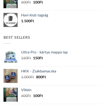
Original
Current
600
Ft
100
Ft
price
price
was:
is:
Havi klub tagság
600Ft.
100Ft.
1.500
Ft
BEST SELLERS
Ultra Pro - kártya mappa lap
Original
Current
160
Ft
150
Ft
price
price
was:
is:
HKK - Zsákbamacska
160Ft.
150Ft.
Original
Current
1.000
Ft
800
Ft
price
price
was:
is:
Villein
1.000Ft.
800Ft.
Original
Current
600
Ft
100
Ft
price
price