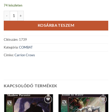
74 készleten
Carrion Crows mennyiség
KOSÁRBA TESZEM
Cikkszám:
1739
Kategória:
COMBAT
Címke:
Carrion Crows
KAPCSOLÓDÓ TERMÉKEK
Add to
Add to
wishlist
wishlist