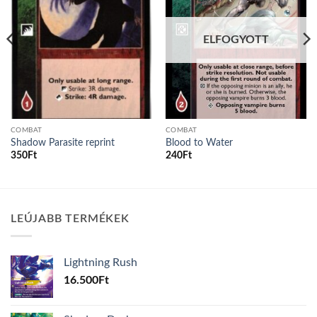
ELFOGYOTT
COMBAT
COMBAT
Shadow Parasite reprint
Blood to Water
350
Ft
240
Ft
LEÚJABB TERMÉKEK
Lightning Rush
16.500
Ft