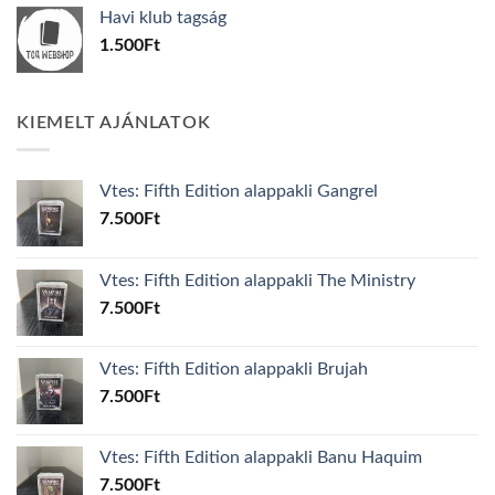
was:
is:
Havi klub tagság
600Ft.
100Ft.
1.500
Ft
KIEMELT AJÁNLATOK
Vtes: Fifth Edition alappakli Gangrel
7.500
Ft
Vtes: Fifth Edition alappakli The Ministry
7.500
Ft
Vtes: Fifth Edition alappakli Brujah
7.500
Ft
Vtes: Fifth Edition alappakli Banu Haquim
7.500
Ft