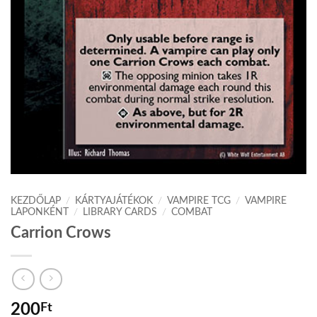
KEZDŐLAP
/
KÁRTYAJÁTÉKOK
/
VAMPIRE TCG
/
VAMPIRE
LAPONKÉNT
/
LIBRARY CARDS
/
COMBAT
Carrion Crows
200
Ft