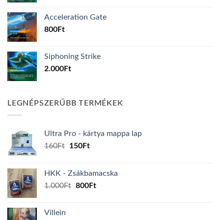
Acceleration Gate
800
Ft
Siphoning Strike
2.000
Ft
LEGNÉPSZERŰBB TERMÉKEK
Ultra Pro - kártya mappa lap
Original
Current
160
Ft
150
Ft
price
price
was:
is:
HKK - Zsákbamacska
160Ft.
150Ft.
Original
Current
1.000
Ft
800
Ft
price
price
was:
is:
Villein
1.000Ft.
800Ft.