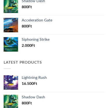
Shadow Dash
800
Ft
Acceleration Gate
800
Ft
Siphoning Strike
2.000
Ft
LATEST PRODUCTS
Lightning Rush
16.500
Ft
Shadow Dash
800
Ft