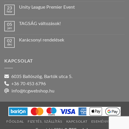
hozzászólás
a(z)
Unity League Premier Event
23
Nyári
febr
szabadság!
Nincs
bejegyzéshez
hozzászólás
a(z)
TAGSÁG változások!
05
Unity
jan
League
Nincs
Premier
hozzászólás
Event
a(z)
bejegyzéshez
Karácsonyi rendelések
02
TAGSÁG
dec
változások!
Nincs
bejegyzéshez
hozzászólás
a(z)
Karácsonyi
KAPCSOLAT
rendelések
bejegyzéshez
6035 Ballószög, Bartók utca 5.
+36 70 453 6796
info@tcgwebshop.hu
FŐOLDAL
FIZETÉS, SZÁLLÍTÁS
KAPCSOLAT
ESEMÉNYNAPTÁR