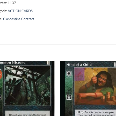
szám:
1137
ória:
ACTION CARDS
e:
Clandestine Contract
!
Add to
Add
wishlist
wish