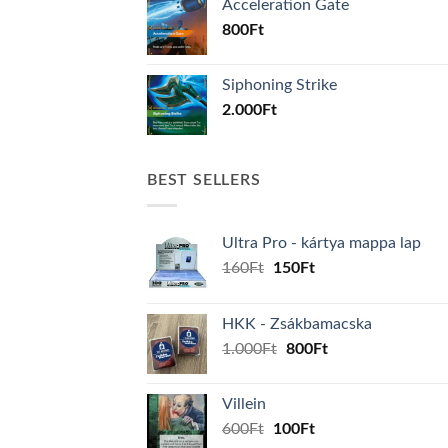
Acceleration Gate
800
Ft
Siphoning Strike
2.000
Ft
BEST SELLERS
Ultra Pro - kártya mappa lap
Original
Current
160
Ft
150
Ft
price
price
was:
is:
HKK - Zsákbamacska
160Ft.
150Ft.
Original
Current
1.000
Ft
800
Ft
price
price
was:
is:
Villein
1.000Ft.
800Ft.
Original
Current
600
Ft
100
Ft