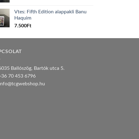
Vtes: Fifth Edition alappakli Banu
Haquim
7.500
Ft
PCSOLAT
035 Ballószög, Bartók utca 5.
36 70 453 6796
nfo@tcgwebshop.hu