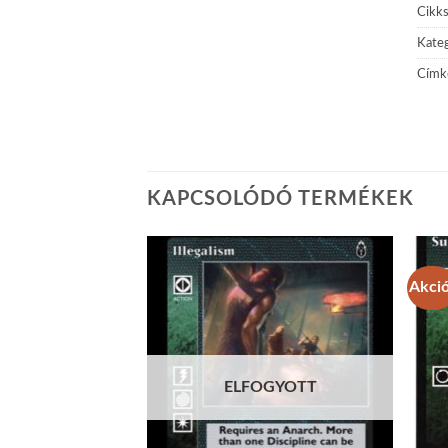
Cikk
Kateg
Címk
KAPCSOLÓDÓ TERMÉKEK
Akció
Add to
Add to
wishlist
wishlist
ELFOGYOTT