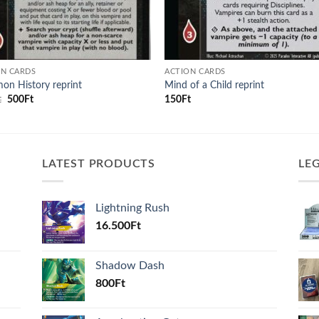
ON CARDS
ACTION CARDS
n History reprint
Mind of a Child reprint
Original
Current
t
500
Ft
150
Ft
price
price
was:
is:
700Ft.
500Ft.
LATEST PRODUCTS
LE
Lightning Rush
16.500
Ft
Shadow Dash
800
Ft