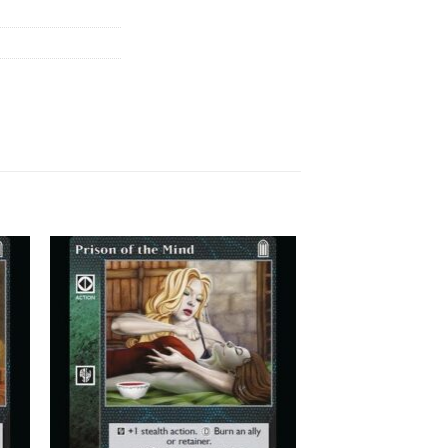
 to
Add to
list
wishlist