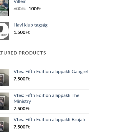
Villein
1.000Ft.
800Ft.
Original
Current
600
Ft
100
Ft
price
price
was:
is:
Havi klub tagság
600Ft.
100Ft.
1.500
Ft
ATURED PRODUCTS
Vtes: Fifth Edition alappakli Gangrel
7.500
Ft
Vtes: Fifth Edition alappakli The
Ministry
7.500
Ft
Vtes: Fifth Edition alappakli Brujah
7.500
Ft