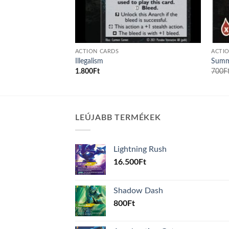
ACTION CARDS
ACTI
Illegalism
Summo
1.800
Ft
700
F
LEÚJABB TERMÉKEK
Lightning Rush
16.500
Ft
Shadow Dash
800
Ft