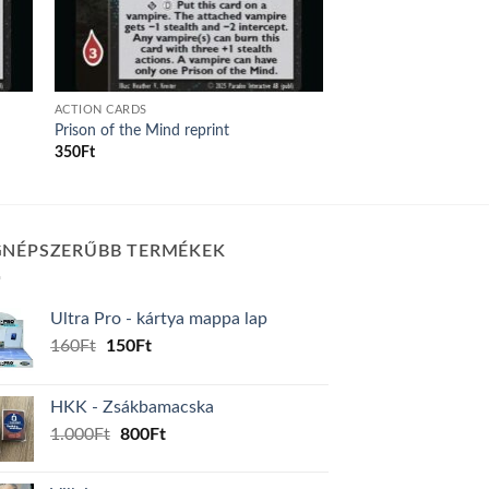
ACTION CARDS
Prison of the Mind reprint
350
Ft
GNÉPSZERŰBB TERMÉKEK
Ultra Pro - kártya mappa lap
Original
Current
160
Ft
150
Ft
price
price
was:
is:
HKK - Zsákbamacska
160Ft.
150Ft.
Original
Current
1.000
Ft
800
Ft
price
price
was:
is: