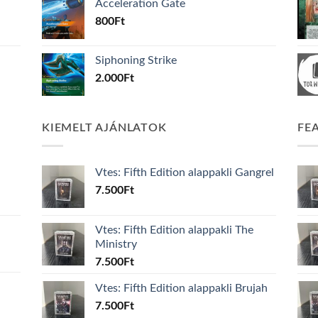
Acceleration Gate
800
Ft
Siphoning Strike
2.000
Ft
KIEMELT AJÁNLATOK
FE
Vtes: Fifth Edition alappakli Gangrel
7.500
Ft
Vtes: Fifth Edition alappakli The
Ministry
7.500
Ft
Vtes: Fifth Edition alappakli Brujah
7.500
Ft