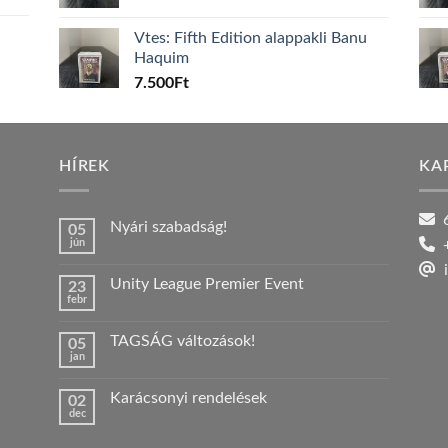
Vtes: Fifth Edition alappakli Banu
Haquim
7.500
Ft
HÍREK
KA
6
Nyári szabadság!
05
jún
+
Nincs
hozzászólás
i
a(z)
Unity League Premier Event
23
Nyári
febr
szabadság!
Nincs
bejegyzéshez
hozzászólás
a(z)
TAGSÁG változások!
05
Unity
jan
League
Nincs
Premier
hozzászólás
Event
a(z)
bejegyzéshez
Karácsonyi rendelések
02
TAGSÁG
dec
változások!
Nincs
bejegyzéshez
hozzászólás
a(z)