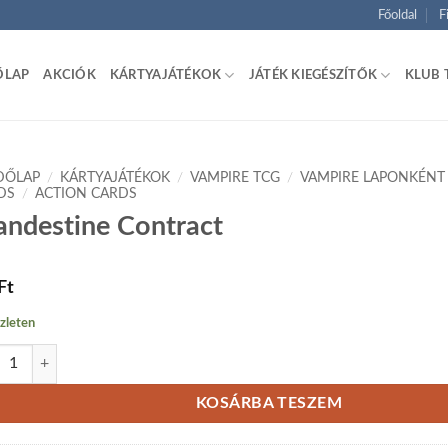
Főoldal
F
ŐLAP
AKCIÓK
KÁRTYAJÁTÉKOK
JÁTÉK KIEGÉSZÍTŐK
KLUB 
DŐLAP
/
KÁRTYAJÁTÉKOK
/
VAMPIRE TCG
/
VAMPIRE LAPONKÉNT
DS
/
ACTION CARDS
andestine Contract
Ft
zleten
destine Contract mennyiség
KOSÁRBA TESZEM