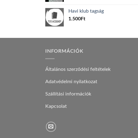
price
price
was:
is:
Havi klub tagság
600Ft.
100Ft.
1.500
Ft
INFORMÁCIÓK
Általános szerződési feltételek
Adatvédelmi nyilatkozat
Szállítási információk
Kapcsolat