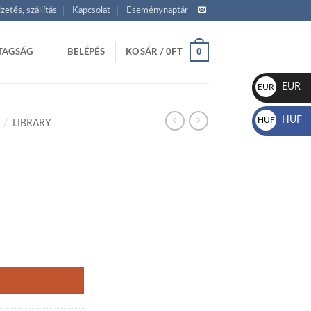
izetés, szállítás
Kapcsolat
Eseménynaptár
0
TAGSÁG
BELÉPÉS
KOSÁR /
0
FT
EUR
EUR
€
HUF
HUF
/
LIBRARY
Ft