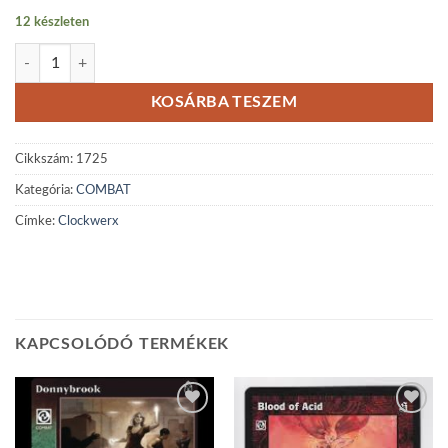
12 készleten
Clockwerx mennyiség
KOSÁRBA TESZEM
Cikkszám:
1725
Kategória:
COMBAT
Címke:
Clockwerx
KAPCSOLÓDÓ TERMÉKEK
Add to
Add to
wishlist
wishlist