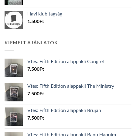
price
price
was:
is:
Havi klub tagság
600Ft.
100Ft.
1.500
Ft
KIEMELT AJÁNLATOK
Vtes: Fifth Edition alappakli Gangrel
7.500
Ft
Vtes: Fifth Edition alappakli The Ministry
7.500
Ft
Vtes: Fifth Edition alappakli Brujah
7.500
Ft
Vtes: Fifth Edition alappakli Banu Haquim