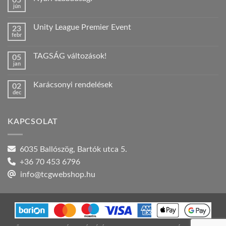
05
jún
Nincs
hozzászólás
a(z)
Unity League Premier Event
23
Nyári
febr
szabadság!
Nincs
bejegyzéshez
hozzászólás
a(z)
TAGSÁG változások!
05
Unity
jan
League
Nincs
Premier
hozzászólás
Event
a(z)
bejegyzéshez
Karácsonyi rendelések
02
TAGSÁG
dec
változások!
Nincs
bejegyzéshez
hozzászólás
a(z)
Karácsonyi
KAPCSOLAT
rendelések
bejegyzéshez
6035 Ballószög, Bartók utca 5.
+36 70 453 6796
info@tcgwebshop.hu