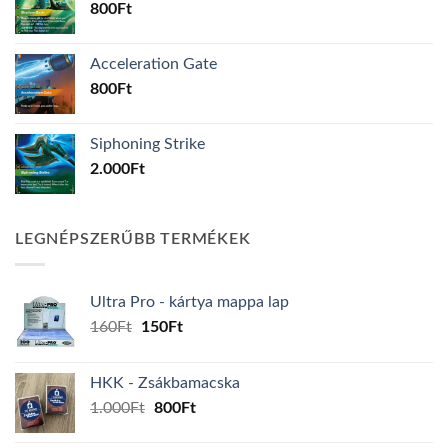
800
Ft
Acceleration Gate
800
Ft
Siphoning Strike
2.000
Ft
LEGNÉPSZERŰBB TERMÉKEK
Ultra Pro - kártya mappa lap
Original
Current
160
Ft
150
Ft
price
price
was:
is:
HKK - Zsákbamacska
160Ft.
150Ft.
Original
Current
1.000
Ft
800
Ft
price
price