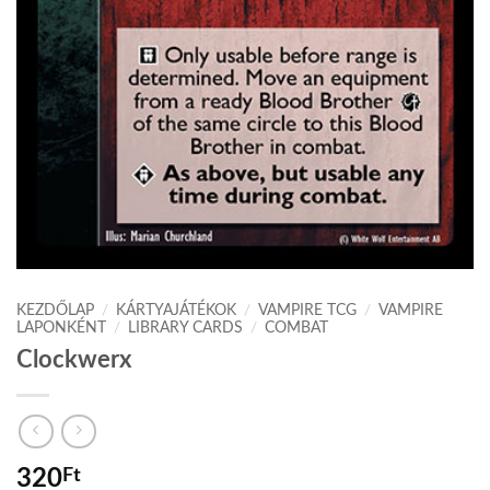
KEZDŐLAP
/
KÁRTYAJÁTÉKOK
/
VAMPIRE TCG
/
VAMPIRE
LAPONKÉNT
/
LIBRARY CARDS
/
COMBAT
Clockwerx
320
Ft