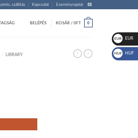
izetés, szállítás
Kapcsolat
Eseménynaptár
0
TAGSÁG
BELÉPÉS
KOSÁR /
0
FT
EUR
EUR
€
HUF
HUF
/
LIBRARY
Ft