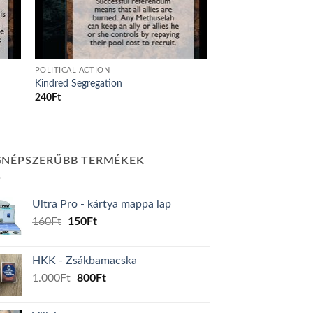
POLITICAL ACTION
Kindred Segregation
240
Ft
GNÉPSZERŰBB TERMÉKEK
Ultra Pro - kártya mappa lap
Original
Current
160
Ft
150
Ft
price
price
was:
is:
HKK - Zsákbamacska
160Ft.
150Ft.
Original
Current
1.000
Ft
800
Ft
price
price
was:
is: