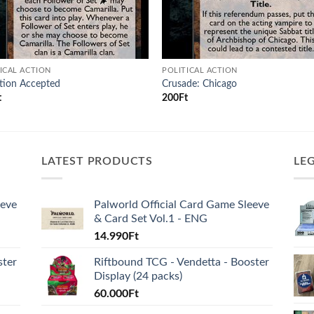
ICAL ACTION
POLITICAL ACTION
ation Accepted
Crusade: Chicago
t
200
Ft
LATEST PRODUCTS
LE
eeve
Palworld Official Card Game Sleeve
& Card Set Vol.1 - ENG
14.990
Ft
ster
Riftbound TCG - Vendetta - Booster
Display (24 packs)
60.000
Ft