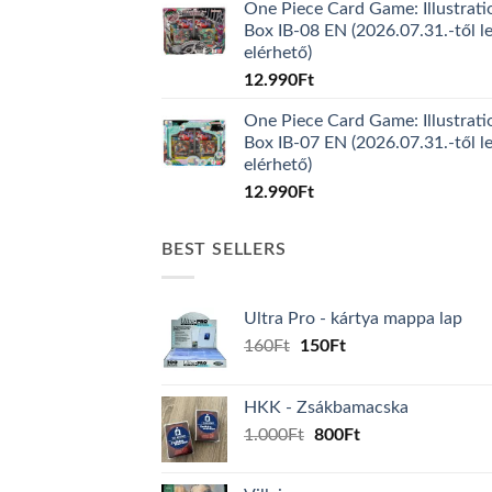
One Piece Card Game: Illustrati
Box IB-08 EN (2026.07.31.-től l
elérhető)
12.990
Ft
One Piece Card Game: Illustrati
Box IB-07 EN (2026.07.31.-től l
elérhető)
12.990
Ft
BEST SELLERS
Ultra Pro - kártya mappa lap
Original
Current
160
Ft
150
Ft
price
price
was:
is:
HKK - Zsákbamacska
160Ft.
150Ft.
Original
Current
1.000
Ft
800
Ft
price
price
was:
is: