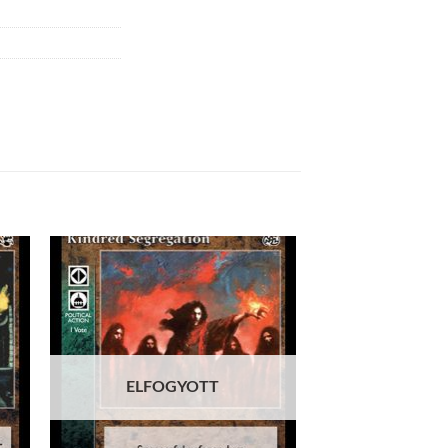
 to
Add to
list
wishlist
ELFOGYOTT