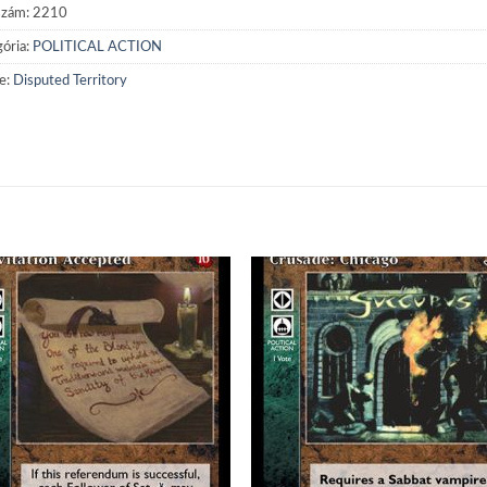
szám:
2210
ória:
POLITICAL ACTION
e:
Disputed Territory
Add to
Add
wishlist
wish