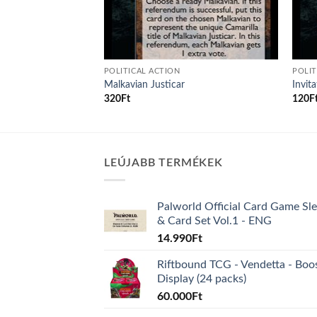
POLITICAL ACTION
POLIT
Malkavian Justicar
Invit
320
Ft
120
F
LEÚJABB TERMÉKEK
Palworld Official Card Game Sl
& Card Set Vol.1 - ENG
14.990
Ft
Riftbound TCG - Vendetta - Boo
Display (24 packs)
60.000
Ft