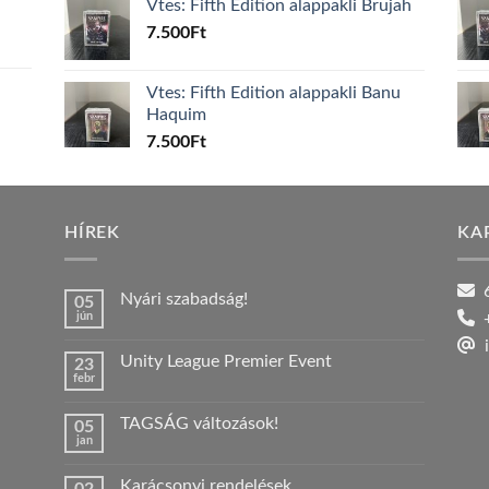
Vtes: Fifth Edition alappakli Brujah
7.500
Ft
Vtes: Fifth Edition alappakli Banu
Haquim
7.500
Ft
HÍREK
KA
6
Nyári szabadság!
05
jún
+
Nincs
hozzászólás
i
a(z)
Unity League Premier Event
23
Nyári
febr
szabadság!
Nincs
bejegyzéshez
hozzászólás
a(z)
TAGSÁG változások!
05
Unity
jan
League
Nincs
Premier
hozzászólás
Event
a(z)
bejegyzéshez
Karácsonyi rendelések
TAGSÁG