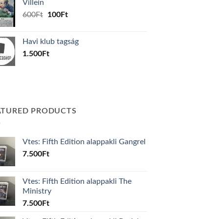
Villein
1.000Ft.
800Ft.
Original
Current
600
Ft
100
Ft
price
price
was:
is:
Havi klub tagság
600Ft.
100Ft.
1.500
Ft
ATURED PRODUCTS
Vtes: Fifth Edition alappakli Gangrel
7.500
Ft
Vtes: Fifth Edition alappakli The
Ministry
7.500
Ft