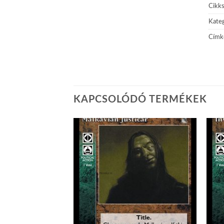
Cikk
Kateg
Címk
KAPCSOLÓDÓ TERMÉKEK
Add to
Add to
wishlist
wishlist