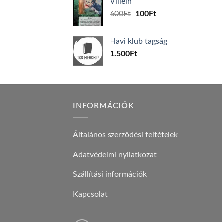
Villein
1.000Ft.
800Ft.
Original
Current
600
Ft
100
Ft
price
price
was:
is:
Havi klub tagság
600Ft.
100Ft.
1.500
Ft
INFORMÁCIÓK
Általános szerződési feltételek
Adatvédelmi nyilatkozat
Szállítási információk
Kapcsolat