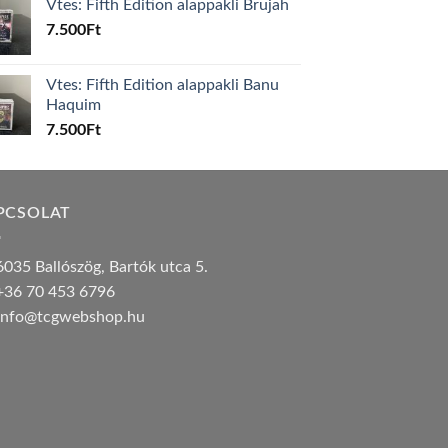
Vtes: Fifth Edition alappakli Brujah
7.500
Ft
Vtes: Fifth Edition alappakli Banu
Haquim
7.500
Ft
PCSOLAT
035 Ballószög, Bartók utca 5.
36 70 453 6796
nfo@tcgwebshop.hu