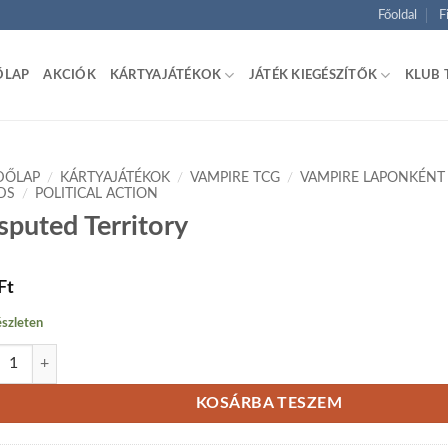
Főoldal
F
ŐLAP
AKCIÓK
KÁRTYAJÁTÉKOK
JÁTÉK KIEGÉSZÍTŐK
KLUB 
DŐLAP
/
KÁRTYAJÁTÉKOK
/
VAMPIRE TCG
/
VAMPIRE LAPONKÉNT
DS
/
POLITICAL ACTION
sputed Territory
Ft
szleten
uted Territory mennyiség
KOSÁRBA TESZEM