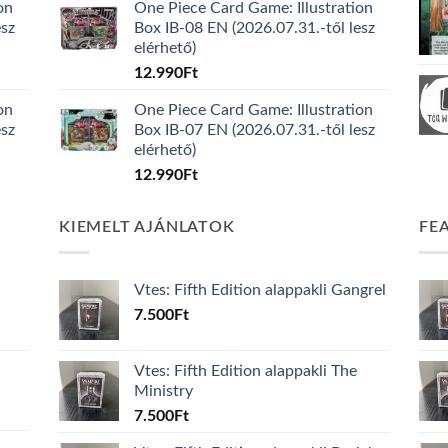
on
One Piece Card Game: Illustration
esz
Box IB-08 EN (2026.07.31.-től lesz
elérhető)
12.990
Ft
on
One Piece Card Game: Illustration
esz
Box IB-07 EN (2026.07.31.-től lesz
elérhető)
12.990
Ft
KIEMELT AJÁNLATOK
FE
Vtes: Fifth Edition alappakli Gangrel
7.500
Ft
Vtes: Fifth Edition alappakli The
Ministry
7.500
Ft