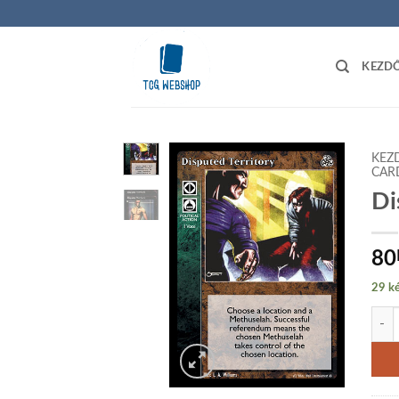
Skip
to
content
KEZD
KEZ
CAR
Di
Add to
wishlist
80
29 ké
Disp