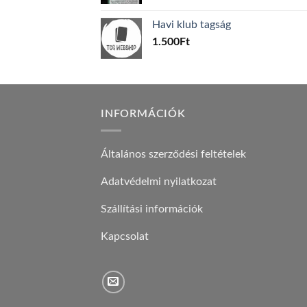
price
price
was:
is:
Havi klub tagság
600Ft.
100Ft.
1.500
Ft
INFORMÁCIÓK
Általános szerződési feltételek
Adatvédelmi nyilatkozat
Szállítási információk
Kapcsolat