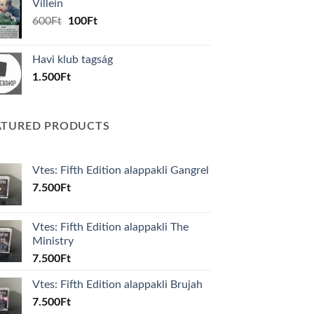
Villein
1.000Ft.
800Ft.
Original
Current
600
Ft
100
Ft
price
price
was:
is:
Havi klub tagság
600Ft.
100Ft.
1.500
Ft
ATURED PRODUCTS
Vtes: Fifth Edition alappakli Gangrel
7.500
Ft
Vtes: Fifth Edition alappakli The
Ministry
7.500
Ft
Vtes: Fifth Edition alappakli Brujah
7.500
Ft