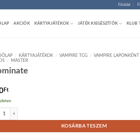
Főoldal
F
ŐLAP
AKCIÓK
KÁRTYAJÁTÉKOK
JÁTÉK KIEGÉSZÍTŐK
KLUB 
DŐLAP
/
KÁRTYAJÁTÉKOK
/
VAMPIRE TCG
/
VAMPIRE LAPONKÉNT
DS
/
MASTER
minate
0
Ft
zleten
nate mennyiség
KOSÁRBA TESZEM