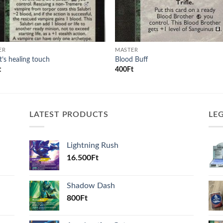
ER
MASTER
t’s healing touch
Blood Buff
t
400
Ft
LATEST PRODUCTS
LE
Lightning Rush
16.500
Ft
Shadow Dash
800
Ft