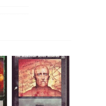
 to
Add to
list
wishlist