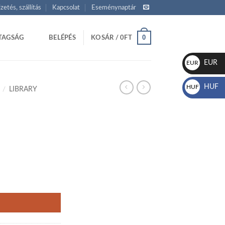
izetés, szállítás
Kapcsolat
Eseménynaptár
0
TAGSÁG
BELÉPÉS
KOSÁR /
0
FT
EUR
EUR
€
HUF
HUF
/
LIBRARY
Ft