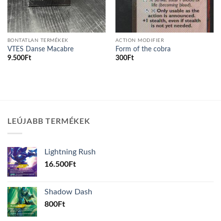
BONTATLAN TERMÉKEK
ACTION MODIFIER
VTES Danse Macabre
Form of the cobra
9.500
Ft
300
Ft
LEÚJABB TERMÉKEK
Lightning Rush
16.500
Ft
Shadow Dash
800
Ft