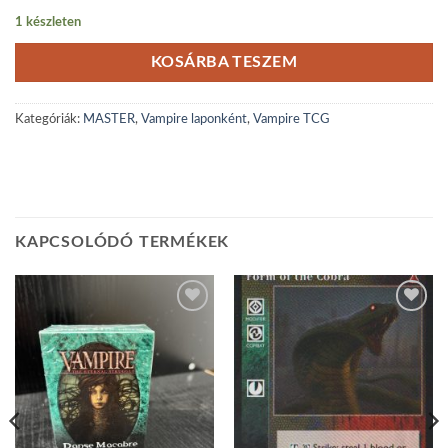
1 készleten
KOSÁRBA TESZEM
Kategóriák:
MASTER
,
Vampire laponként
,
Vampire TCG
KAPCSOLÓDÓ TERMÉKEK
Add to
Add to
wishlist
wishlist