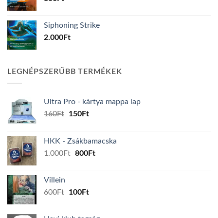
Siphoning Strike
2.000
Ft
LEGNÉPSZERŰBB TERMÉKEK
Ultra Pro - kártya mappa lap
Original
Current
160
Ft
150
Ft
price
price
was:
is:
HKK - Zsákbamacska
160Ft.
150Ft.
Original
Current
1.000
Ft
800
Ft
price
price
was:
is:
Villein
1.000Ft.
800Ft.
Original
Current
600
Ft
100
Ft
price
price
was:
is: