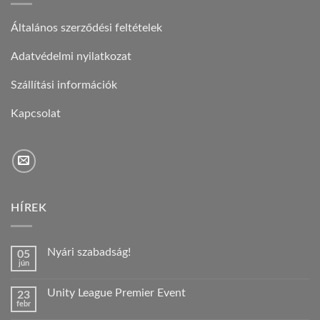
Általános szerződési feltételek
Adatvédelmi nyilatkozat
Szállítási információk
Kapcsolat
HÍREK
Nyári szabadság!
05
jún
Nincs
hozzászólás
a(z)
Unity League Premier Event
23
Nyári
febr
szabadság!
Nincs
bejegyzéshez
hozzászólás