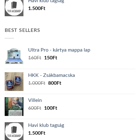
Havi klub tagság
600Ft.
100Ft.
1.500
Ft
BEST SELLERS
Ultra Pro - kártya mappa lap
Original
Current
160
Ft
150
Ft
price
price
was:
is:
HKK - Zsákbamacska
160Ft.
150Ft.
Original
Current
1.000
Ft
800
Ft
price
price
was:
is:
Villein
1.000Ft.
800Ft.
Original
Current
600
Ft
100
Ft
price
price
was:
is:
Havi klub tagság
600Ft.
100Ft.
1.500
Ft