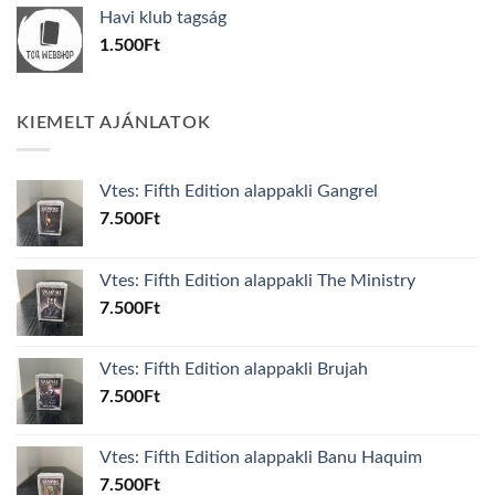
was:
is:
Havi klub tagság
600Ft.
100Ft.
1.500
Ft
KIEMELT AJÁNLATOK
Vtes: Fifth Edition alappakli Gangrel
7.500
Ft
Vtes: Fifth Edition alappakli The Ministry
7.500
Ft
Vtes: Fifth Edition alappakli Brujah
7.500
Ft
Vtes: Fifth Edition alappakli Banu Haquim
7.500
Ft