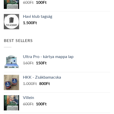
Original
Current
600
Ft
100
Ft
price
price
was:
is:
Havi klub tagság
600Ft.
100Ft.
1.500
Ft
BEST SELLERS
Ultra Pro - kártya mappa lap
Original
Current
160
Ft
150
Ft
price
price
was:
is:
HKK - Zsákbamacska
160Ft.
150Ft.
Original
Current
1.000
Ft
800
Ft
price
price
was:
is:
Villein
1.000Ft.
800Ft.
Original
Current
600
Ft
100
Ft
price
price