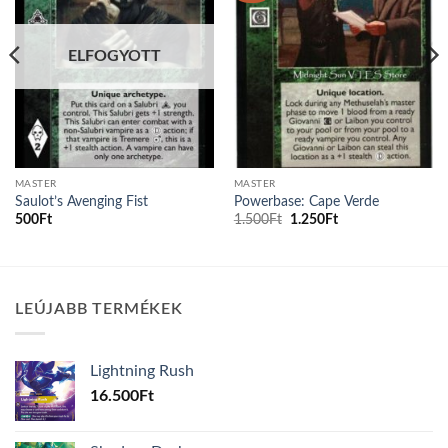
ELFOGYOTT
MASTER
MASTER
Saulot’s Avenging Fist
Powerbase: Cape Verde
Original
Current
500
Ft
1.500
Ft
1.250
Ft
price
price
was:
is:
1.500Ft.
1.250Ft.
LEÚJABB TERMÉKEK
Lightning Rush
16.500
Ft