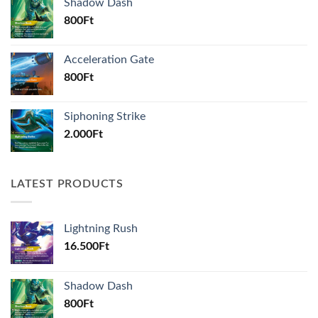
Shadow Dash
800
Ft
Acceleration Gate
800
Ft
Siphoning Strike
2.000
Ft
LATEST PRODUCTS
Lightning Rush
16.500
Ft
Shadow Dash
800
Ft