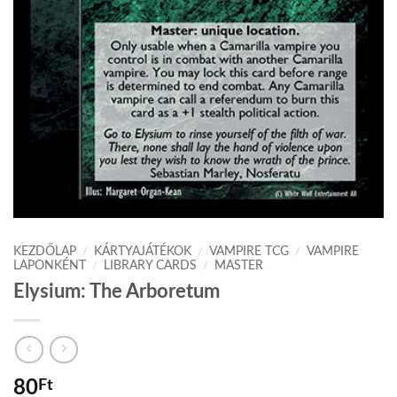
KEZDŐLAP
/
KÁRTYAJÁTÉKOK
/
VAMPIRE TCG
/
VAMPIRE
LAPONKÉNT
/
LIBRARY CARDS
/
MASTER
Elysium: The Arboretum
80
Ft