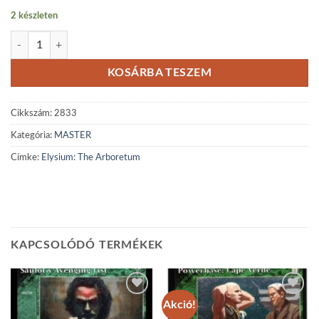
2 készleten
Elysium: The Arboretum mennyiség
KOSÁRBA TESZEM
Cikkszám:
2833
Kategória:
MASTER
Címke:
Elysium: The Arboretum
KAPCSOLÓDÓ TERMÉKEK
Akció!
Add to
Add to
wishlist
wishlist