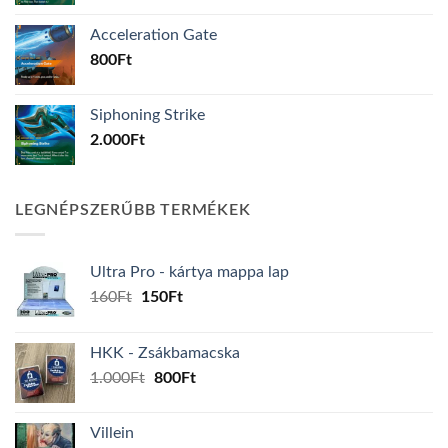
Acceleration Gate
800
Ft
Siphoning Strike
2.000
Ft
LEGNÉPSZERŰBB TERMÉKEK
Ultra Pro - kártya mappa lap
Original
Current
160
Ft
150
Ft
price
price
was:
is:
HKK - Zsákbamacska
160Ft.
150Ft.
Original
Current
1.000
Ft
800
Ft
price
price
was:
is:
Villein
1.000Ft.
800Ft.