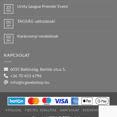
hozzászólás
a(z)
Unity League Premier Event
23
Nyári
febr
szabadság!
Nincs
bejegyzéshez
hozzászólás
a(z)
TAGSÁG változások!
05
Unity
jan
League
Nincs
Premier
hozzászólás
Event
a(z)
bejegyzéshez
Karácsonyi rendelések
02
TAGSÁG
dec
változások!
Nincs
bejegyzéshez
hozzászólás
a(z)
Karácsonyi
KAPCSOLAT
rendelések
bejegyzéshez
6035 Ballószög, Bartók utca 5.
+36 70 453 6796
info@tcgwebshop.hu
FŐOLDAL
FIZETÉS, SZÁLLÍTÁS
KAPCSOLAT
ESEMÉNYNAPTÁR