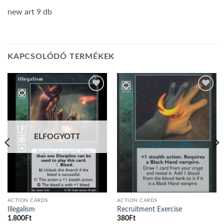
new art 9 db
KAPCSOLÓDÓ TERMÉKEK
Add to
Add to
wishlist
wishlist
ELFOGYOTT
ACTION CARDS
ACTION CARDS
Illegalism
Recruitment Exercise
1.800
Ft
380
Ft