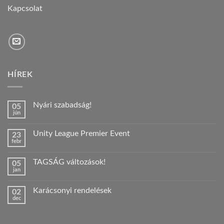
Kapcsolat
HÍREK
Nyári szabadság!
05
jún
Nincs
hozzászólás
a(z)
Unity League Premier Event
23
Nyári
febr
szabadság!
Nincs
bejegyzéshez
hozzászólás
a(z)
TAGSÁG változások!
05
Unity
jan
League
Nincs
Premier
hozzászólás
Event
a(z)
bejegyzéshez
Karácsonyi rendelések
02
TAGSÁG
dec
változások!
Nincs
bejegyzéshez
hozzászólás
a(z)
Karácsonyi