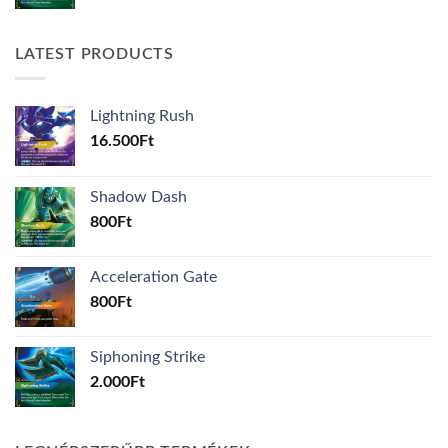
LATEST PRODUCTS
Lightning Rush
16.500
Ft
Shadow Dash
800
Ft
Acceleration Gate
800
Ft
Siphoning Strike
2.000
Ft