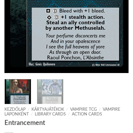
KEZDŐLAP
/
KÁRTYAJÁTÉKOK
/
VAMPIRE TCG
/
VAMPIRE
LAPONKÉNT
/
LIBRARY CARDS
/
ACTION CARDS
Entrancement