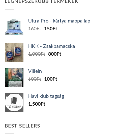
LEGNÉPSZERŰBB TERMÉKEK
Ultra Pro - kártya mappa lap
Original
Current
160
Ft
150
Ft
price
price
was:
is:
HKK - Zsákbamacska
160Ft.
150Ft.
Original
Current
1.000
Ft
800
Ft
price
price
was:
is:
Villein
1.000Ft.
800Ft.
Original
Current
600
Ft
100
Ft
price
price
was:
is:
Havi klub tagság
600Ft.
100Ft.
1.500
Ft
BEST SELLERS