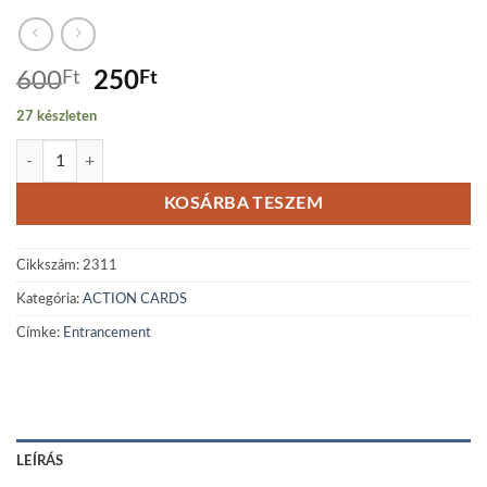
Original
Current
600
Ft
250
Ft
price
price
27 készleten
was:
is:
Entrancement mennyiség
600Ft.
250Ft.
KOSÁRBA TESZEM
Cikkszám:
2311
Kategória:
ACTION CARDS
Címke:
Entrancement
LEÍRÁS