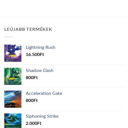
LEÚJABB TERMÉKEK
Lightning Rush
16.500
Ft
Shadow Dash
800
Ft
Acceleration Gate
800
Ft
Siphoning Strike
2.000
Ft