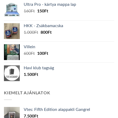
Ultra Pro - kártya mappa lap
Original
Current
160
Ft
150
Ft
price
price
was:
is:
HKK - Zsákbamacska
160Ft.
150Ft.
Original
Current
1.000
Ft
800
Ft
price
price
was:
is:
Villein
1.000Ft.
800Ft.
Original
Current
600
Ft
100
Ft
price
price
was:
is:
Havi klub tagság
600Ft.
100Ft.
1.500
Ft
KIEMELT AJÁNLATOK
Vtes: Fifth Edition alappakli Gangrel
7.500
Ft