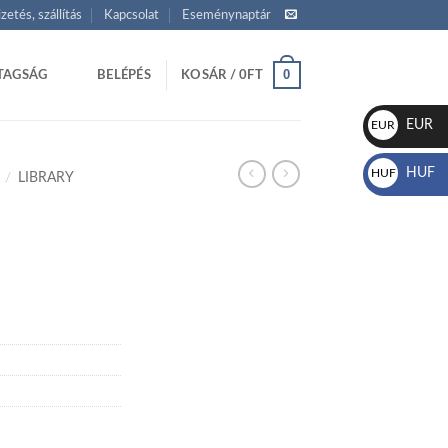
izetés, szállítás
Kapcsolat
Eseménynaptár
0
TAGSÁG
BELÉPÉS
KOSÁR /
0
FT
EUR
EUR
€
HUF
HUF
/
LIBRARY
Ft