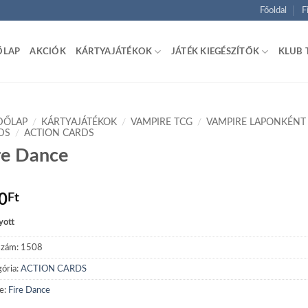
Főoldal
F
ŐLAP
AKCIÓK
KÁRTYAJÁTÉKOK
JÁTÉK KIEGÉSZÍTŐK
KLUB 
DŐLAP
/
KÁRTYAJÁTÉKOK
/
VAMPIRE TCG
/
VAMPIRE LAPONKÉNT
DS
/
ACTION CARDS
re Dance
0
Ft
yott
szám:
1508
ória:
ACTION CARDS
e:
Fire Dance