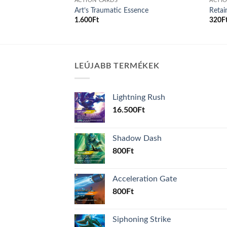
ACTION CARDS
ACTI
lo
Art’s Traumatic Essence
Retai
1.600
Ft
320
F
LEÚJABB TERMÉKEK
Lightning Rush
16.500
Ft
Shadow Dash
800
Ft
Acceleration Gate
800
Ft
Siphoning Strike