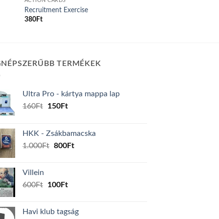
ACTION CARDS
Recruitment Exercise
380
Ft
GNÉPSZERŰBB TERMÉKEK
Ultra Pro - kártya mappa lap
Original
Current
160
Ft
150
Ft
price
price
was:
is:
HKK - Zsákbamacska
160Ft.
150Ft.
Original
Current
1.000
Ft
800
Ft
price
price
was:
is:
Villein
1.000Ft.
800Ft.
Original
Current
600
Ft
100
Ft
price
price
was:
is:
Havi klub tagság
600Ft.
100Ft.