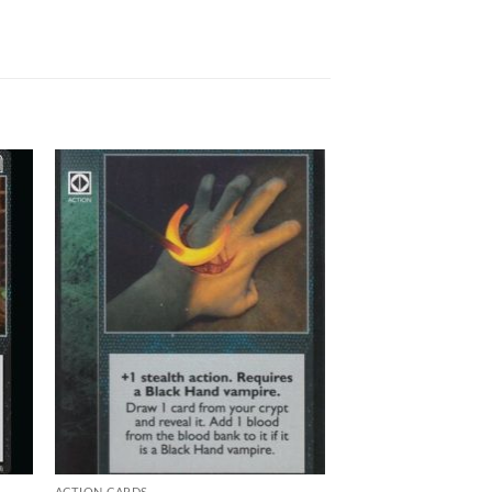
 to
Add to
list
wishlist