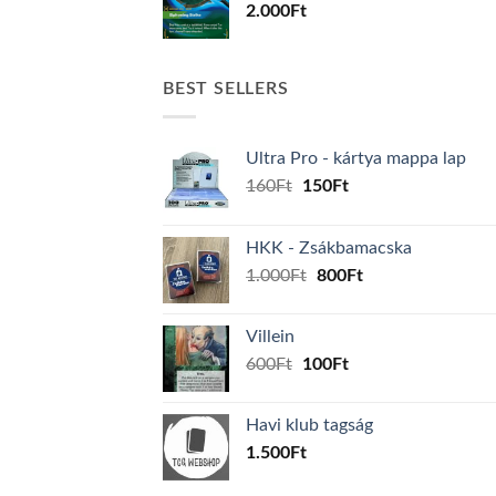
2.000
Ft
BEST SELLERS
Ultra Pro - kártya mappa lap
Original
Current
160
Ft
150
Ft
price
price
was:
is:
HKK - Zsákbamacska
160Ft.
150Ft.
Original
Current
1.000
Ft
800
Ft
price
price
was:
is:
Villein
1.000Ft.
800Ft.
Original
Current
600
Ft
100
Ft
price
price
was:
is:
Havi klub tagság
600Ft.
100Ft.
1.500
Ft