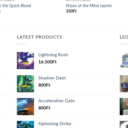
ON CARDS
ACTION CARDS
n the Quick Blood
Prison of the Mind reprint
t
350
Ft
LATEST PRODUCTS
LE
Lightning Rush
16.500
Ft
Shadow Dash
800
Ft
Acceleration Gate
800
Ft
Siphoning Strike