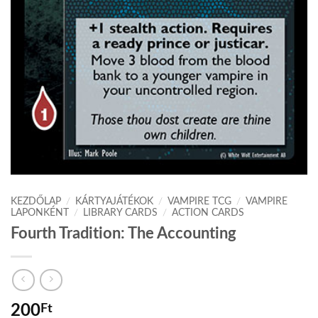
KEZDŐLAP
/
KÁRTYAJÁTÉKOK
/
VAMPIRE TCG
/
VAMPIRE
LAPONKÉNT
/
LIBRARY CARDS
/
ACTION CARDS
Fourth Tradition: The Accounting
200
Ft