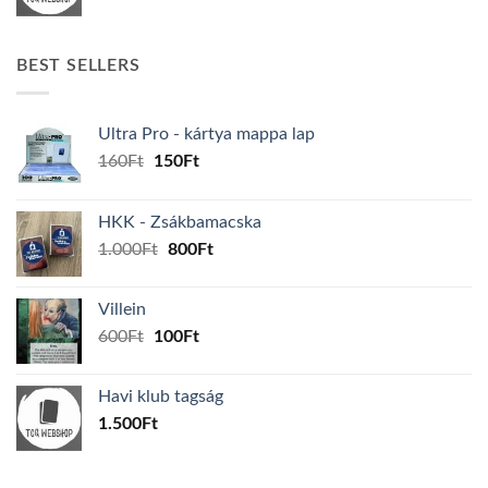
BEST SELLERS
Ultra Pro - kártya mappa lap
Original
Current
160
Ft
150
Ft
price
price
was:
is:
HKK - Zsákbamacska
160Ft.
150Ft.
Original
Current
1.000
Ft
800
Ft
price
price
was:
is:
Villein
1.000Ft.
800Ft.
Original
Current
600
Ft
100
Ft
price
price
was:
is:
Havi klub tagság
600Ft.
100Ft.
1.500
Ft