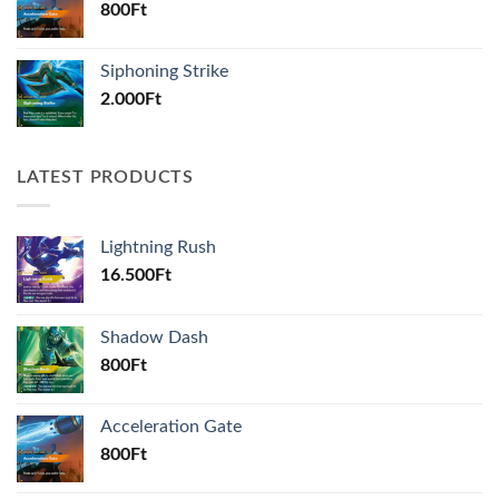
800
Ft
Siphoning Strike
2.000
Ft
LATEST PRODUCTS
Lightning Rush
16.500
Ft
Shadow Dash
800
Ft
Acceleration Gate
800
Ft