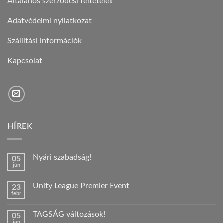
Általános szerződési feltételek
Adatvédelmi nyilatkozat
Szállítási információk
Kapcsolat
HÍREK
Nyári szabadság!
05
jún
Nincs
hozzászólás
a(z)
Unity League Premier Event
23
Nyári
febr
szabadság!
Nincs
bejegyzéshez
hozzászólás
a(z)
TAGSÁG változások!
05
Unity
jan
League