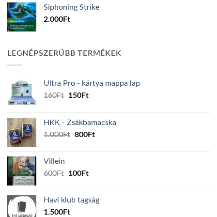
Siphoning Strike
2.000
Ft
LEGNÉPSZERŰBB TERMÉKEK
Ultra Pro - kártya mappa lap
Original
Current
160
Ft
150
Ft
price
price
was:
is:
HKK - Zsákbamacska
160Ft.
150Ft.
Original
Current
1.000
Ft
800
Ft
price
price
was:
is:
Villein
1.000Ft.
800Ft.
Original
Current
600
Ft
100
Ft
price
price
was:
is:
Havi klub tagság
600Ft.
100Ft.
1.500
Ft