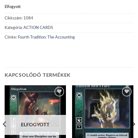
Elfogyott
Cikkszám:
1084
Kategória:
ACTION CARDS
Címke:
Fourth Tradition: The Accounting
KAPCSOLÓDÓ TERMÉKEK
Add to
Add to
wishlist
wishlist
ELFOGYOTT