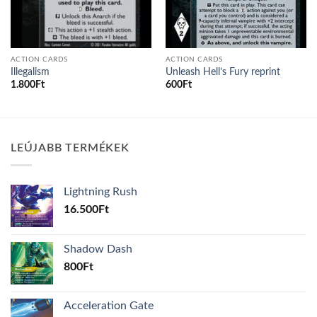
ACTION CARDS
ACTION CARDS
Illegalism
Unleash Hell’s Fury reprint
1.800
Ft
600
Ft
LEÚJABB TERMÉKEK
Lightning Rush
16.500
Ft
Shadow Dash
800
Ft
Acceleration Gate