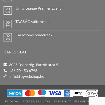
Nincs
hozzászólás
a(z)
Unity League Premier Event
23
Nyári
febr
szabadság!
Nincs
bejegyzéshez
hozzászólás
a(z)
TAGSÁG változások!
05
Unity
jan
League
Nincs
Premier
hozzászólás
Event
a(z)
bejegyzéshez
Karácsonyi rendelések
02
TAGSÁG
dec
változások!
Nincs
bejegyzéshez
hozzászólás
a(z)
Karácsonyi
KAPCSOLAT
rendelések
bejegyzéshez
6035 Ballószög, Bartók utca 5.
+36 70 453 6796
info@tcgwebshop.hu
FŐOLDAL
FIZETÉS, SZÁLLÍTÁS
KAPCSOLAT
ESEMÉNYNAPTÁR