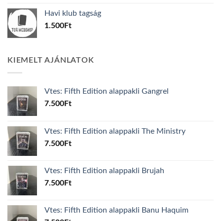
was:
is:
Havi klub tagság
600Ft.
100Ft.
1.500
Ft
KIEMELT AJÁNLATOK
Vtes: Fifth Edition alappakli Gangrel
7.500
Ft
Vtes: Fifth Edition alappakli The Ministry
7.500
Ft
Vtes: Fifth Edition alappakli Brujah
7.500
Ft
Vtes: Fifth Edition alappakli Banu Haquim