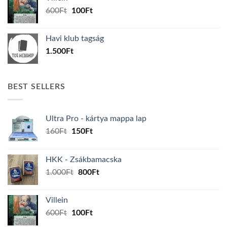
1.000Ft.
800Ft.
Original
Current
600
Ft
100
Ft
price
price
was:
is:
Havi klub tagság
600Ft.
100Ft.
1.500
Ft
BEST SELLERS
Ultra Pro - kártya mappa lap
Original
Current
160
Ft
150
Ft
price
price
was:
is:
HKK - Zsákbamacska
160Ft.
150Ft.
Original
Current
1.000
Ft
800
Ft
price
price
was:
is:
Villein
1.000Ft.
800Ft.
Original
Current
600
Ft
100
Ft
price
price