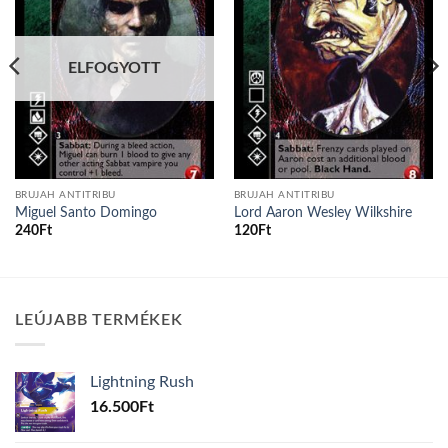
wishlist
wishlist
ELFOGYOTT
BRUJAH ANTITRIBU
BRUJAH ANTITRIBU
Miguel Santo Domingo
Lord Aaron Wesley Wilkshire
240
Ft
120
Ft
LEÚJABB TERMÉKEK
Lightning Rush
16.500
Ft