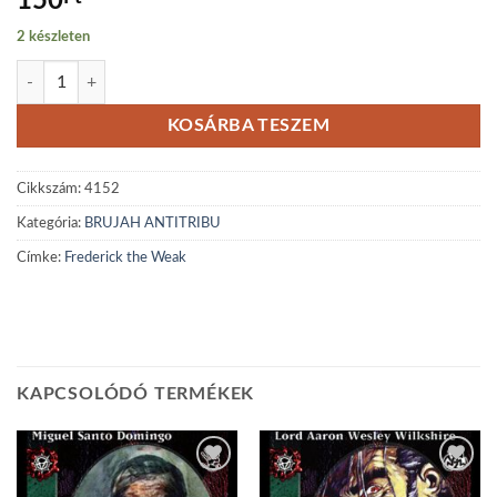
150
2 készleten
Frederick the Weak mennyiség
KOSÁRBA TESZEM
Cikkszám:
4152
Kategória:
BRUJAH ANTITRIBU
Címke:
Frederick the Weak
KAPCSOLÓDÓ TERMÉKEK
Add to
Add to