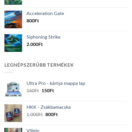
Acceleration Gate
800
Ft
Siphoning Strike
2.000
Ft
LEGNÉPSZERŰBB TERMÉKEK
Ultra Pro - kártya mappa lap
Original
Current
160
Ft
150
Ft
price
price
was:
is:
HKK - Zsákbamacska
160Ft.
150Ft.
Original
Current
1.000
Ft
800
Ft
price
price
was:
is:
Villein