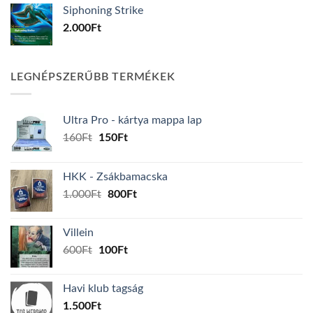
Siphoning Strike
2.000
Ft
LEGNÉPSZERŰBB TERMÉKEK
Ultra Pro - kártya mappa lap
Original
Current
160
Ft
150
Ft
price
price
was:
is:
HKK - Zsákbamacska
160Ft.
150Ft.
Original
Current
1.000
Ft
800
Ft
price
price
was:
is:
Villein
1.000Ft.
800Ft.
Original
Current
600
Ft
100
Ft
price
price
was:
is:
Havi klub tagság
600Ft.
100Ft.
1.500
Ft