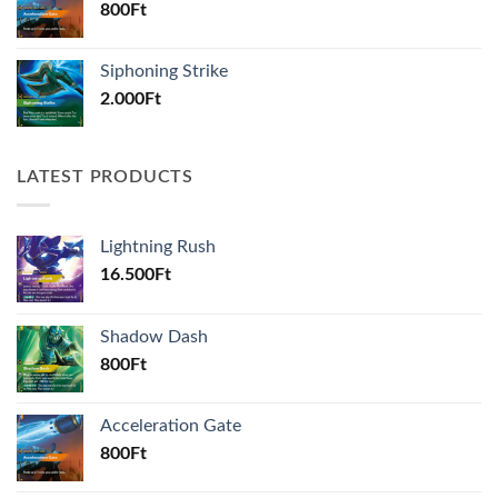
800
Ft
Siphoning Strike
2.000
Ft
LATEST PRODUCTS
Lightning Rush
16.500
Ft
Shadow Dash
800
Ft
Acceleration Gate
800
Ft