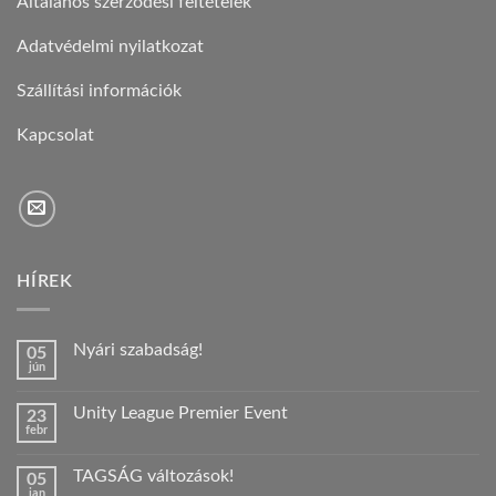
Általános szerződési feltételek
Adatvédelmi nyilatkozat
Szállítási információk
Kapcsolat
HÍREK
Nyári szabadság!
05
jún
Nincs
hozzászólás
a(z)
Unity League Premier Event
23
Nyári
febr
szabadság!
Nincs
bejegyzéshez
hozzászólás
a(z)
TAGSÁG változások!
05
Unity
jan
League