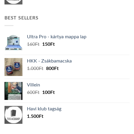
BEST SELLERS
Ultra Pro - kártya mappa lap
Original
Current
160
Ft
150
Ft
price
price
was:
is:
HKK - Zsákbamacska
160Ft.
150Ft.
Original
Current
1.000
Ft
800
Ft
price
price
was:
is:
Villein
1.000Ft.
800Ft.
Original
Current
600
Ft
100
Ft
price
price
was:
is:
Havi klub tagság
600Ft.
100Ft.
1.500
Ft