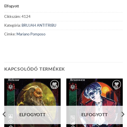
Elfogyott
Cikkszám:
4124
Kategória:
BRUJAH ANTITRIBU
Címke:
Mariano Pomposo
KAPCSOLÓDÓ TERMÉKEK
Add to
Add to
wishlist
wishlist
ELFOGYOTT
ELFOGYOTT