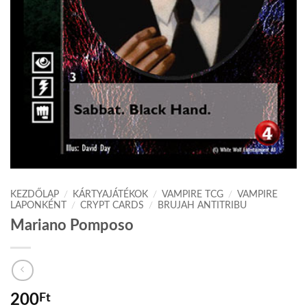
KEZDŐLAP
/
KÁRTYAJÁTÉKOK
/
VAMPIRE TCG
/
VAMPIRE
LAPONKÉNT
/
CRYPT CARDS
/
BRUJAH ANTITRIBU
Mariano Pomposo
200
Ft