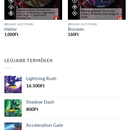
BRUJAH ANTITRIBU
BRUJAH ANTITRIBU
Hektor
Bronwen
1.000
Ft
160
Ft
LEÚJABB TERMÉKEK
Lightning Rush
16.500
Ft
Shadow Dash
800
Ft
Acceleration Gate