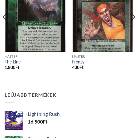
MASTER
MASTER
The Line
Frenzy
1.800
Ft
400
Ft
LEÚJABB TERMÉKEK
Lightning Rush
16.500
Ft