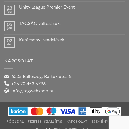
hozzászólás
a(z)
Unity League Premier Event
23
Nyári
febr
szabadság!
Nincs
bejegyzéshez
hozzászólás
a(z)
TAGSÁG változások!
05
Unity
jan
League
Nincs
Premier
hozzászólás
Event
a(z)
bejegyzéshez
Karácsonyi rendelések
02
TAGSÁG
dec
változások!
Nincs
bejegyzéshez
hozzászólás
a(z)
Karácsonyi
KAPCSOLAT
rendelések
bejegyzéshez
6035 Ballószög, Bartók utca 5.
+36 70 453 6796
info@tcgwebshop.hu
FŐOLDAL
FIZETÉS, SZÁLLÍTÁS
KAPCSOLAT
ESEMÉNYNAPTÁR