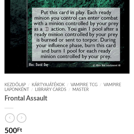
KEZDŐLAP
/
KÁRTYAJÁTÉKOK
/
VAMPIRE TCG
/
VAMPIRE
LAPONKÉNT
/
LIBRARY CARDS
/
MASTER
Frontal Assault
500
Ft