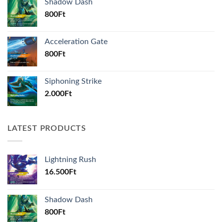
Shadow Dash
800
Ft
Acceleration Gate
800
Ft
Siphoning Strike
2.000
Ft
LATEST PRODUCTS
Lightning Rush
16.500
Ft
Shadow Dash
800
Ft