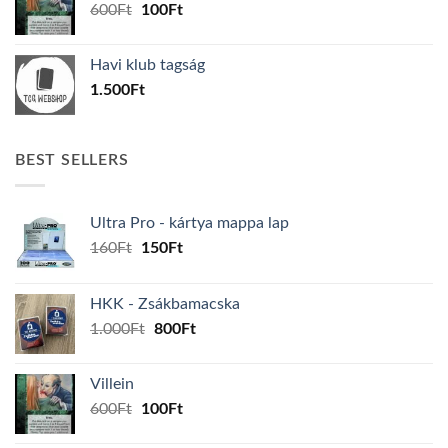
Original
Current
600
Ft
100
Ft
price
price
was:
is:
Havi klub tagság
600Ft.
100Ft.
1.500
Ft
BEST SELLERS
Ultra Pro - kártya mappa lap
Original
Current
160
Ft
150
Ft
price
price
was:
is:
HKK - Zsákbamacska
160Ft.
150Ft.
Original
Current
1.000
Ft
800
Ft
price
price
was:
is:
Villein
1.000Ft.
800Ft.
Original
Current
600
Ft
100
Ft
price
price