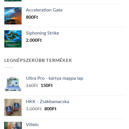
Acceleration Gate
800
Ft
Siphoning Strike
2.000
Ft
LEGNÉPSZERŰBB TERMÉKEK
Ultra Pro - kártya mappa lap
Original
Current
160
Ft
150
Ft
price
price
was:
is:
HKK - Zsákbamacska
160Ft.
150Ft.
Original
Current
1.000
Ft
800
Ft
price
price
was:
is:
Villein
1.000Ft.
800Ft.