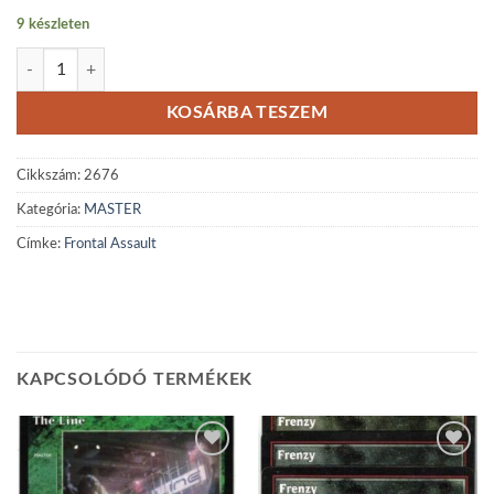
9 készleten
Frontal Assault mennyiség
KOSÁRBA TESZEM
Cikkszám:
2676
Kategória:
MASTER
Címke:
Frontal Assault
KAPCSOLÓDÓ TERMÉKEK
Add to
Add to
wishlist
wishlist