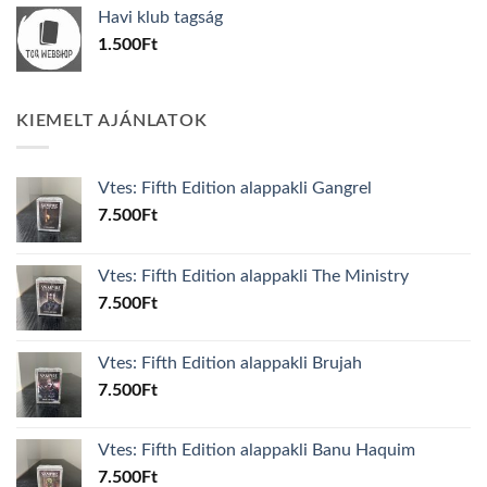
was:
is:
Havi klub tagság
600Ft.
100Ft.
1.500
Ft
KIEMELT AJÁNLATOK
Vtes: Fifth Edition alappakli Gangrel
7.500
Ft
Vtes: Fifth Edition alappakli The Ministry
7.500
Ft
Vtes: Fifth Edition alappakli Brujah
7.500
Ft
Vtes: Fifth Edition alappakli Banu Haquim
7.500
Ft