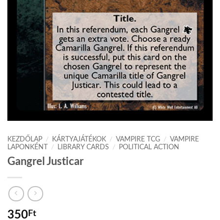
KEZDŐLAP
/
KÁRTYAJÁTÉKOK
/
VAMPIRE TCG
/
VAMPIRE
LAPONKÉNT
/
LIBRARY CARDS
/
POLITICAL ACTION
Gangrel Justicar
350
Ft