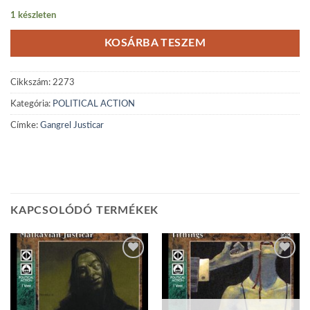
1 készleten
KOSÁRBA TESZEM
Cikkszám:
2273
Kategória:
POLITICAL ACTION
Címke:
Gangrel Justicar
KAPCSOLÓDÓ TERMÉKEK
Add to
Add to
wishlist
wishlist