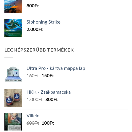
800
Ft
Siphoning Strike
2.000
Ft
LEGNÉPSZERŰBB TERMÉKEK
Ultra Pro - kártya mappa lap
Original
Current
160
Ft
150
Ft
price
price
was:
is:
HKK - Zsákbamacska
160Ft.
150Ft.
Original
Current
1.000
Ft
800
Ft
price
price
was:
is:
Villein
1.000Ft.
800Ft.
Original
Current
600
Ft
100
Ft
price
price