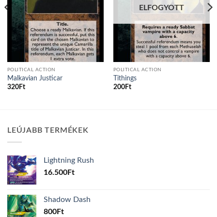
ELFOGYOTT
POLITICAL ACTION
POLITICAL ACTION
Malkavian Justicar
Tithings
320
Ft
200
Ft
LEÚJABB TERMÉKEK
Lightning Rush
16.500
Ft
Shadow Dash
800
Ft