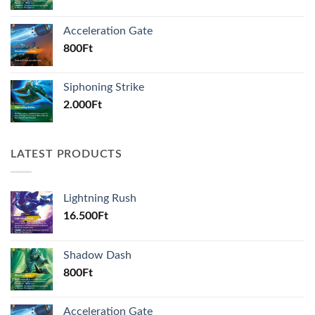
Acceleration Gate
800
Ft
Siphoning Strike
2.000
Ft
LATEST PRODUCTS
Lightning Rush
16.500
Ft
Shadow Dash
800
Ft
Acceleration Gate