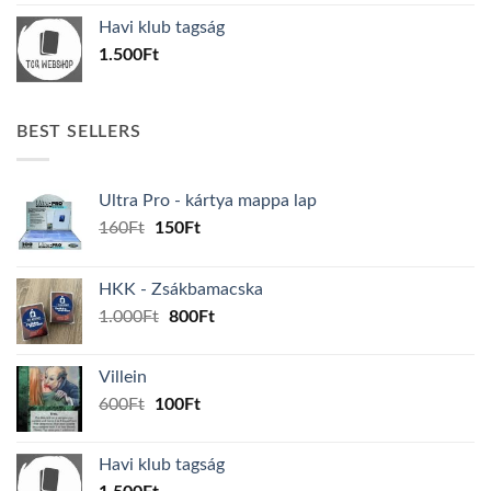
was:
is:
Havi klub tagság
600Ft.
100Ft.
1.500
Ft
BEST SELLERS
Ultra Pro - kártya mappa lap
Original
Current
160
Ft
150
Ft
price
price
was:
is:
HKK - Zsákbamacska
160Ft.
150Ft.
Original
Current
1.000
Ft
800
Ft
price
price
was:
is:
Villein
1.000Ft.
800Ft.
Original
Current
600
Ft
100
Ft
price
price
was:
is:
Havi klub tagság
600Ft.
100Ft.