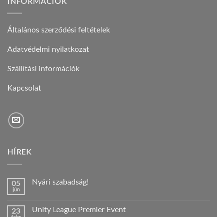
INFORMÁCIÓK
Általános szerződési feltételek
Adatvédelmi nyilatkozat
Szállítási információk
Kapcsolat
HÍREK
Nyári szabadság!
05
jún
Nincs
hozzászólás
a(z)
Unity League Premier Event
23
Nyári