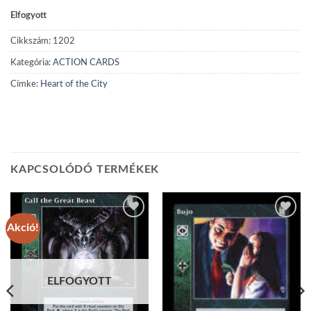
Elfogyott
Cikkszám:
1202
Kategória:
ACTION CARDS
Címke:
Heart of the City
KAPCSOLÓDÓ TERMÉKEK
Akció!
Add to
Add to
wishlist
wishlist
ELFOGYOTT