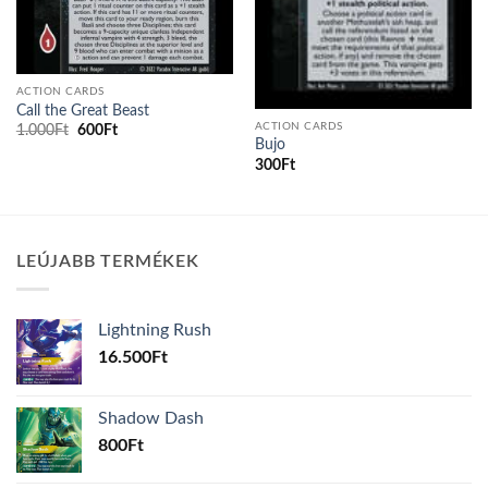
ACTION CARDS
Call the Great Beast
ACTION CARDS
Original
Current
1.000
Ft
600
Ft
price
price
Bujo
was:
is:
300
Ft
1.000Ft.
600Ft.
LEÚJABB TERMÉKEK
Lightning Rush
16.500
Ft
Shadow Dash
800
Ft