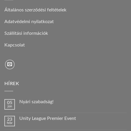
Általános szerződési feltételek
Adatvédelmi nyilatkozat
Szállítási információk
Kapcsolat
HÍREK
Nyári szabadság!
05
jún
Nincs
hozzászólás
a(z)
Unity League Premier Event
23
Nyári
febr
szabadság!
Nincs
bejegyzéshez
hozzászólás