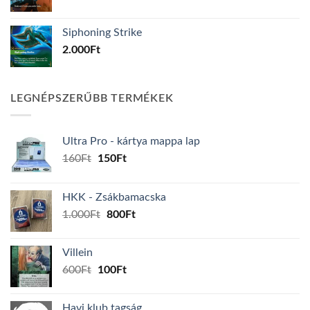
Siphoning Strike
2.000
Ft
LEGNÉPSZERŰBB TERMÉKEK
Ultra Pro - kártya mappa lap
Original
Current
160
Ft
150
Ft
price
price
was:
is:
HKK - Zsákbamacska
160Ft.
150Ft.
Original
Current
1.000
Ft
800
Ft
price
price
was:
is:
Villein
1.000Ft.
800Ft.
Original
Current
600
Ft
100
Ft
price
price
was:
is:
Havi klub tagság