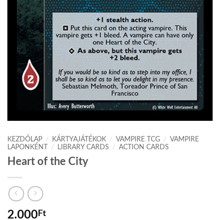
KEZDŐLAP
/
KÁRTYAJÁTÉKOK
/
VAMPIRE TCG
/
VAMPIRE
LAPONKÉNT
/
LIBRARY CARDS
/
ACTION CARDS
Heart of the City
2.000
Ft