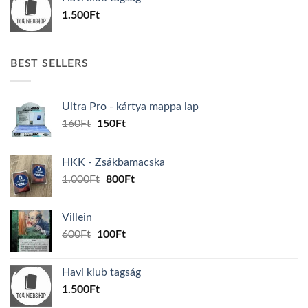
600Ft.
100Ft.
1.500
Ft
BEST SELLERS
Ultra Pro - kártya mappa lap
Original
Current
160
Ft
150
Ft
price
price
was:
is:
HKK - Zsákbamacska
160Ft.
150Ft.
Original
Current
1.000
Ft
800
Ft
price
price
was:
is:
Villein
1.000Ft.
800Ft.
Original
Current
600
Ft
100
Ft
price
price
was:
is:
Havi klub tagság
600Ft.
100Ft.
1.500
Ft