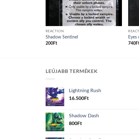
REACTION
REAC
Shadow Sentinel
Eyes 
200
Ft
740
F
LEÚJABB TERMÉKEK
Lightning Rush
16.500
Ft
Shadow Dash
800
Ft