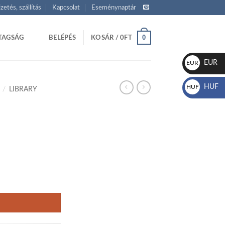
izetés, szállítás
Kapcsolat
Eseménynaptár
0
TAGSÁG
BELÉPÉS
KOSÁR /
0
FT
EUR
EUR
€
HUF
HUF
/
LIBRARY
Ft