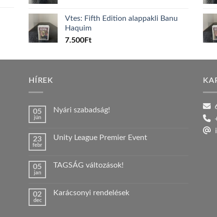
Vtes: Fifth Edition alappakli Banu
Haquim
7.500
Ft
HÍREK
KA
6
Nyári szabadság!
05
jún
+
Nincs
hozzászólás
i
a(z)
Unity League Premier Event
23
Nyári
febr
szabadság!
Nincs
bejegyzéshez
hozzászólás
a(z)
TAGSÁG változások!
05
Unity
jan
League
Nincs
Premier
hozzászólás
Event
a(z)
bejegyzéshez
Karácsonyi rendelések
02
TAGSÁG
dec
változások!
Nincs
bejegyzéshez
hozzászólás
a(z)