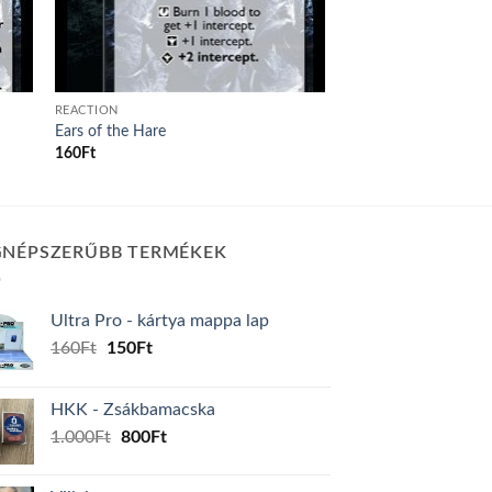
REACTION
Ears of the Hare
160
Ft
GNÉPSZERŰBB TERMÉKEK
Ultra Pro - kártya mappa lap
Original
Current
160
Ft
150
Ft
price
price
was:
is:
HKK - Zsákbamacska
160Ft.
150Ft.
Original
Current
1.000
Ft
800
Ft
price
price
was:
is: