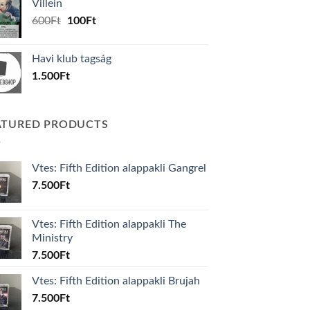
Villein
1.000Ft.
800Ft.
Original
Current
600
Ft
100
Ft
price
price
was:
is:
Havi klub tagság
600Ft.
100Ft.
1.500
Ft
ATURED PRODUCTS
Vtes: Fifth Edition alappakli Gangrel
7.500
Ft
Vtes: Fifth Edition alappakli The
Ministry
7.500
Ft
Vtes: Fifth Edition alappakli Brujah
7.500
Ft