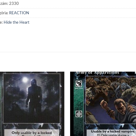
szám:
2330
ória:
REACTION
e:
Hide the Heart
Add to
Add
wishlist
wish