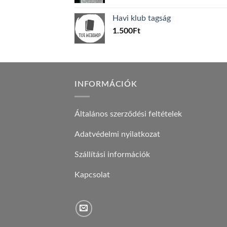
price
price
was:
is:
Havi klub tagság
600Ft.
100Ft.
1.500
Ft
INFORMÁCIÓK
Általános szerződési feltételek
Adatvédelmi nyilatkozat
Szállítási információk
Kapcsolat