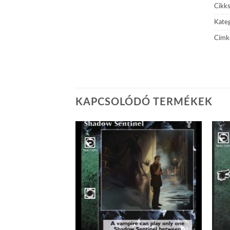
Cikk
Kateg
Címk
KAPCSOLÓDÓ TERMÉKEK
Add to
Add to
wishlist
wishlist