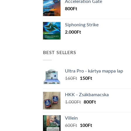
Acceleration Gate
800
Ft
Siphoning Strike
2.000
Ft
BEST SELLERS
Ultra Pro - kártya mappa lap
Original
Current
160
Ft
150
Ft
price
price
was:
is:
HKK - Zsákbamacska
160Ft.
150Ft.
Original
Current
1.000
Ft
800
Ft
price
price
was:
is:
Villein
1.000Ft.
800Ft.
Original
Current
600
Ft
100
Ft