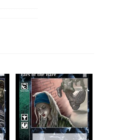
 to
Add to
list
wishlist