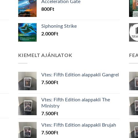
Acceleration Gate
800
Ft
Siphoning Strike
2.000
Ft
KIEMELT AJÁNLATOK
FE
Vtes: Fifth Edition alappakli Gangrel
7.500
Ft
Vtes: Fifth Edition alappakli The
Ministry
7.500
Ft
Vtes: Fifth Edition alappakli Brujah
7.500
Ft