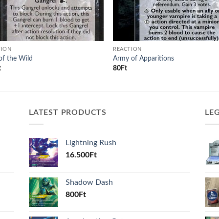
TION
REACTION
of the Wild
Army of Apparitions
t
80
Ft
LATEST PRODUCTS
LE
Lightning Rush
16.500
Ft
Shadow Dash
800
Ft