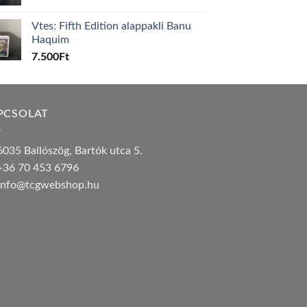
Vtes: Fifth Edition alappakli Banu
Haquim
7.500
Ft
PCSOLAT
035 Ballószög, Bartók utca 5.
36 70 453 6796
nfo@tcgwebshop.hu