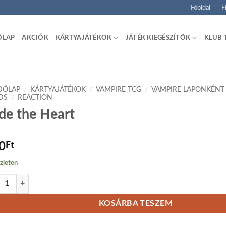
Főoldal
F
ŐLAP
AKCIÓK
KÁRTYAJÁTÉKOK
JÁTÉK KIEGÉSZÍTŐK
KLUB 
DŐLAP
/
KÁRTYAJÁTÉKOK
/
VAMPIRE TCG
/
VAMPIRE LAPONKÉNT
DS
/
REACTION
de the Heart
0
Ft
zleten
 the Heart mennyiség
KOSÁRBA TESZEM