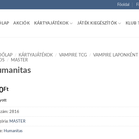
Főoldal
F
ŐLAP
AKCIÓK
KÁRTYAJÁTÉKOK
JÁTÉK KIEGÉSZÍTŐK
KLUB 
DŐLAP
/
KÁRTYAJÁTÉKOK
/
VAMPIRE TCG
/
VAMPIRE LAPONKÉNT
DS
/
MASTER
manitas
0
Ft
yott
szám:
2816
ória:
MASTER
e:
Humanitas