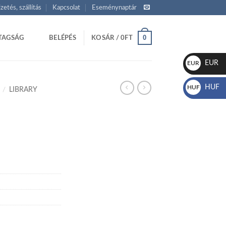
izetés, szállítás
Kapcsolat
Eseménynaptár
0
TAGSÁG
BELÉPÉS
KOSÁR /
0
FT
EUR
EUR
€
HUF
HUF
/
LIBRARY
Ft