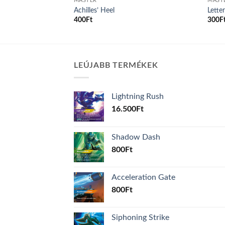
MASTER
MAST
isdom
Achilles’ Heel
Lette
400
Ft
300
F
LEÚJABB TERMÉKEK
Lightning Rush
16.500
Ft
Shadow Dash
800
Ft
Acceleration Gate
800
Ft
Siphoning Strike