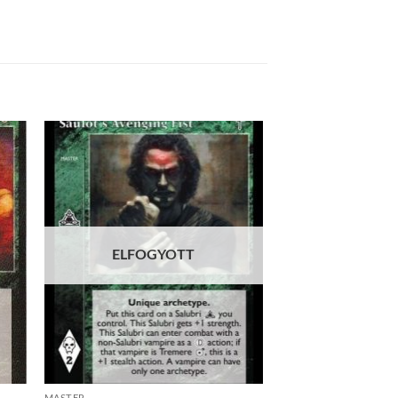
 to
Add to
list
wishlist
ELFOGYOTT