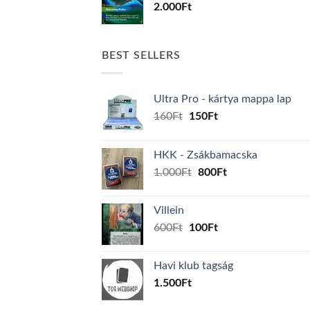
2.000
Ft
BEST SELLERS
Ultra Pro - kártya mappa lap
Original
Current
160
Ft
150
Ft
price
price
was:
is:
HKK - Zsákbamacska
160Ft.
150Ft.
Original
Current
1.000
Ft
800
Ft
price
price
was:
is:
Villein
1.000Ft.
800Ft.
Original
Current
600
Ft
100
Ft
price
price
was:
is:
Havi klub tagság
600Ft.
100Ft.
1.500
Ft