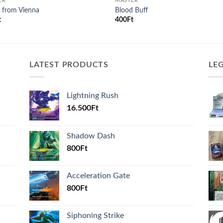
ER
MASTER
r from Vienna
Blood Buff
t
400
Ft
LATEST PRODUCTS
LE
Lightning Rush
16.500
Ft
Shadow Dash
800
Ft
Acceleration Gate
800
Ft
Siphoning Strike