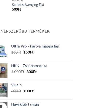
MASTER
Saulot’s Avenging Fist
500
Ft
GNÉPSZERŰBB TERMÉKEK
Ultra Pro - kártya mappa lap
Original
Current
160
Ft
150
Ft
price
price
was:
is:
HKK - Zsákbamacska
160Ft.
150Ft.
Original
Current
1.000
Ft
800
Ft
price
price
was:
is:
Villein
1.000Ft.
800Ft.
Original
Current
600
Ft
100
Ft
price
price
was:
is:
Havi klub tagság
600Ft.
100Ft.