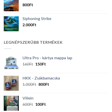
800
Ft
Siphoning Strike
2.000
Ft
LEGNÉPSZERŰBB TERMÉKEK
Ultra Pro - kártya mappa lap
Original
Current
160
Ft
150
Ft
price
price
was:
is:
HKK - Zsákbamacska
160Ft.
150Ft.
Original
Current
1.000
Ft
800
Ft
price
price
was:
is:
Villein
1.000Ft.
800Ft.
Original
Current
600
Ft
100
Ft
price
price