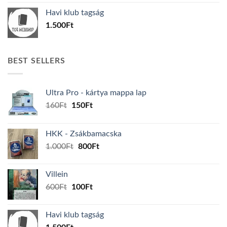
was:
is:
Havi klub tagság
600Ft.
100Ft.
1.500
Ft
BEST SELLERS
Ultra Pro - kártya mappa lap
Original
Current
160
Ft
150
Ft
price
price
was:
is:
HKK - Zsákbamacska
160Ft.
150Ft.
Original
Current
1.000
Ft
800
Ft
price
price
was:
is:
Villein
1.000Ft.
800Ft.
Original
Current
600
Ft
100
Ft
price
price
was:
is:
Havi klub tagság
600Ft.
100Ft.