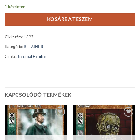
1 készleten
KOSÁRBA TESZEM
Cikkszám:
1697
Kategória:
RETAINER
Címke:
Infernal Familiar
KAPCSOLÓDÓ TERMÉKEK
Add to
Add to
wishlist
wishlist