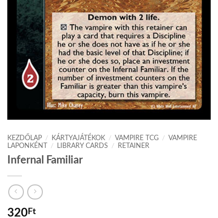
KEZDŐLAP
/
KÁRTYAJÁTÉKOK
/
VAMPIRE TCG
/
VAMPIRE
LAPONKÉNT
/
LIBRARY CARDS
/
RETAINER
Infernal Familiar
320
Ft