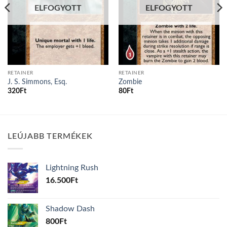
ELFOGYOTT
ELFOGYOTT
RETAINER
RETAINER
J. S. Simmons, Esq.
Zombie
320
Ft
80
Ft
LEÚJABB TERMÉKEK
Lightning Rush
16.500
Ft
Shadow Dash
800
Ft