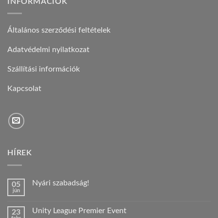
INFORMÁCIÓK
Általános szerződési feltételek
Adatvédelmi nyilatkozat
Szállítási információk
Kapcsolat
HÍREK
Nyári szabadság!
05
jún
Nincs
hozzászólás
a(z)
Unity League Premier Event
23
Nyári